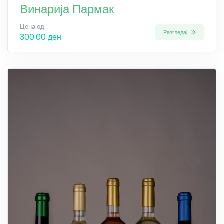
Винарија Пармак
Цена од
Разгледај
300.00 ден