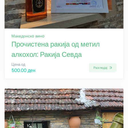
Македонскo винo
Прочистена ракија од метил
алкохол: Ракија Севда
Цена од
Разгледај
500.00 ден