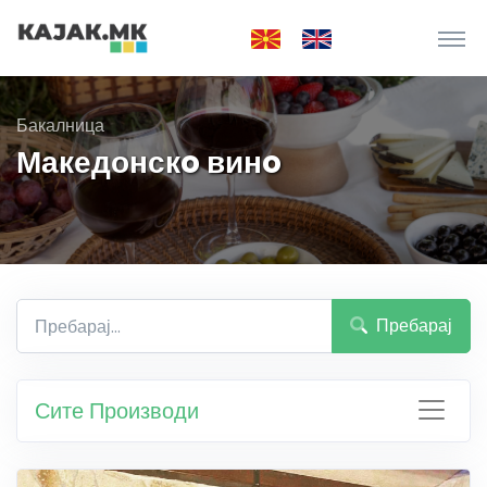
Бакалница
Македонскo винo
Пребарај
Сите Производи