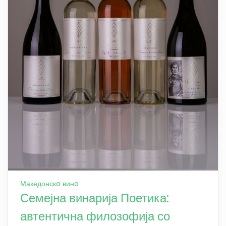
Македонскo винo
Семејна винарија Поетика:
автентична филозофија со