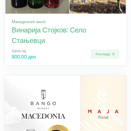
Македонскo винo
Винарија Стојков: Село
Стањевци
Цена од
Разгледај
900.00 ден