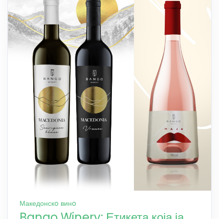
Македонскo винo
Bango Winery: Етикета која ја