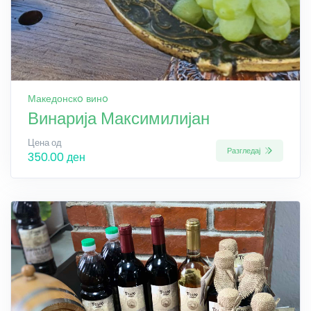
Македонскo винo
Винарија Максимилијан
Цена од
Разгледај
350.00 ден