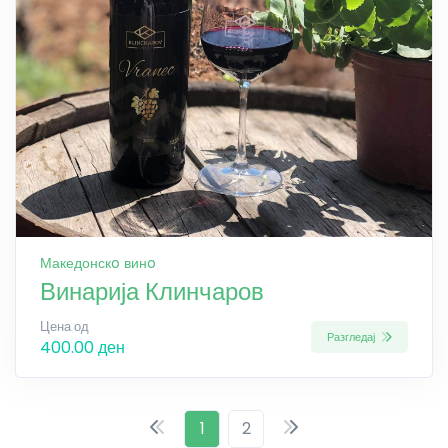
Македонскo винo
Винарија Клинчаров
Цена од
Разгледај
400.00 ден
1
2