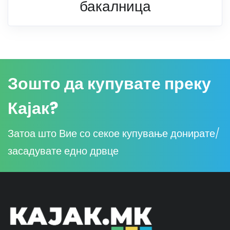
бакалница
Зошто да купувате преку
Кајак?
Затоа што Вие со секое купување донирате/
засадувате едно дрвце