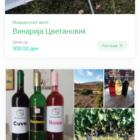
Македонскo винo
Винарија Цветановиќ
Цена од
Разгледај
300.00 ден