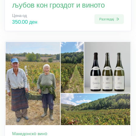
љубов кон гроздот и виното
Цена од
Разгледај
350.00 ден
Македонскo винo