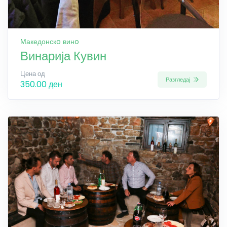
Македонскo винo
Винарија Кувин
Цена од
Разгледај
350.00 ден