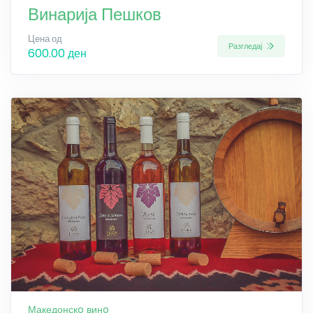
Винарија Пешков
Цена од
Разгледај
600.00 ден
Македонскo винo