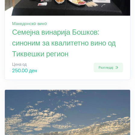
Македонскo винo
Семејна винарија Бошков:
синоним за квалитетно вино од
Тиквешки регион
Цена од
Разгледај
250.00 ден