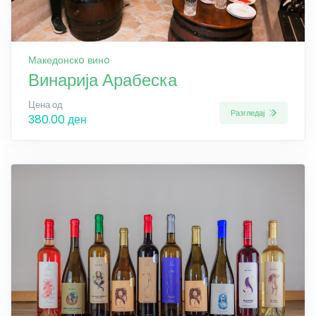
Македонскo винo
Винарија Арабеска
Цена од
Разгледај
380.00 ден