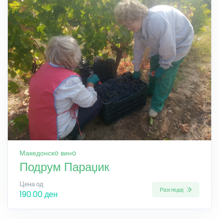
Македонскo винo
Подрум Параџик
Цена од
Разгледај
190.00 ден