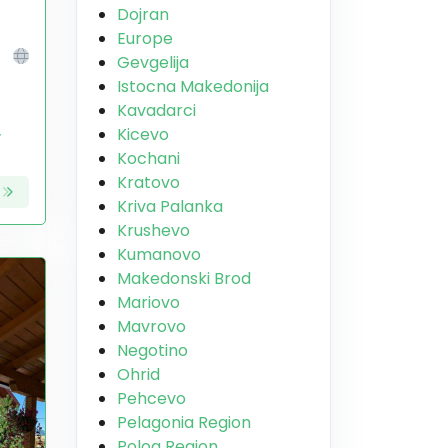
Dojran
Europe
Gevgelija
Istocna Makedonija
Kavadarci
,
Kicevo
Kochani
Kratovo
Kriva Palanka
Krushevo
Kumanovo
Makedonski Brod
Mariovo
Mavrovo
Negotino
Ohrid
Pehcevo
Pelagonia Region
Polog Region