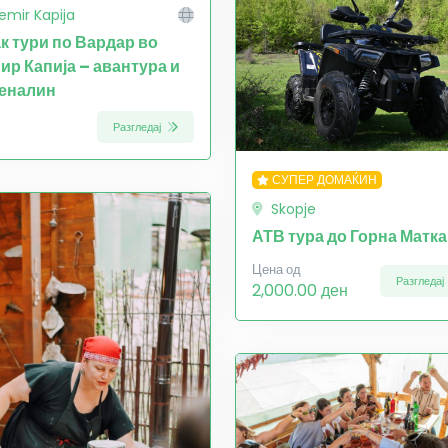
emir Kapija
ак тури по Вардар во
ир Капија – авантура и
еналин
Разгледај
СУПЕР ДОМАЌИН
Skopje
АТВ тура до Горна Матка
Цена од
Разгледај
2,000.00 ден