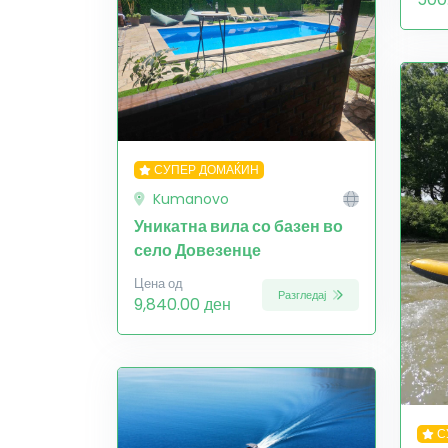
СУПЕР ДОМАЌИН
Kumanovo
Уникатна вила со базен во
село Довезенце
Цена од
Разгледај
9,840.00 ден
С