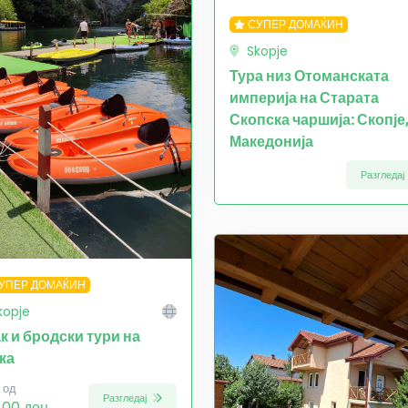
СУПЕР ДОМАЌИН
Skopje
Тура низ Отоманската
империја на Старата
Скопска чаршија: Скопје
Македонија
Разгледај
УПЕР ДОМАЌИН
kopje
ак и бродски тури на
ка
 од
Разгледај
.00 ден