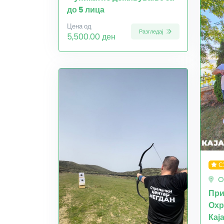
до 5 лица
Цена од
Разгледај
5,500.00 ден
С
O
При
Охр
Кај