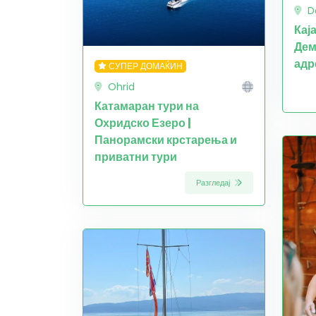
D
Кај
Дем
адр
СУПЕР ДОМАЌИН
Ohrid
Катамаран тури на
Охридско Езеро |
Панорамски крстарења и
приватни тури
Разгледај