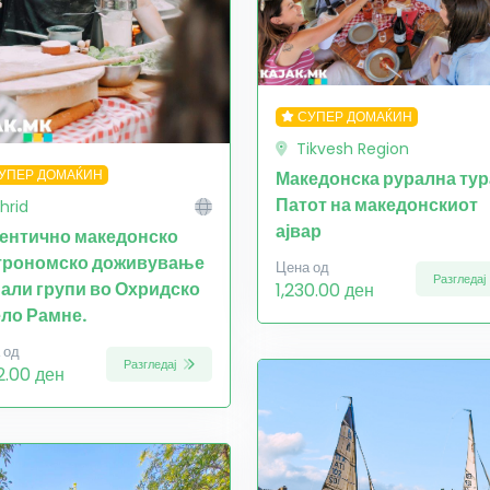
СУПЕР ДОМАЌИН
Tikvesh Region
УПЕР ДОМАЌИН
Македонска рурална тур
Патот на македонскиот
hrid
ајвар
ентично македонско
трономско доживување
Цена од
Разгледај
мали групи во Охридско
1,230.00 ден
ело Рамне.
 од
Разгледај
2.00 ден