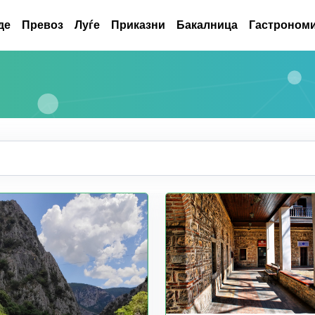
де
Превоз
Луѓе
Приказни
Бакалница
Гастрономи