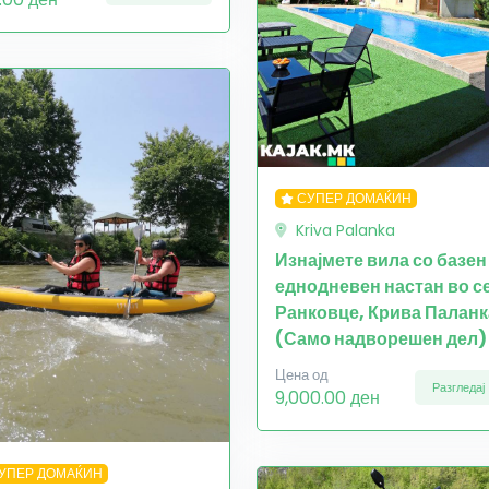
СУПЕР ДОМАЌИН
Kriva Palanka
Изнајмете вила со базен
еднодневен настан во с
Ранковце, Крива Паланк
(Само надворешен дел)
Цена од
Разгледај
9,000.00 ден
УПЕР ДОМАЌИН