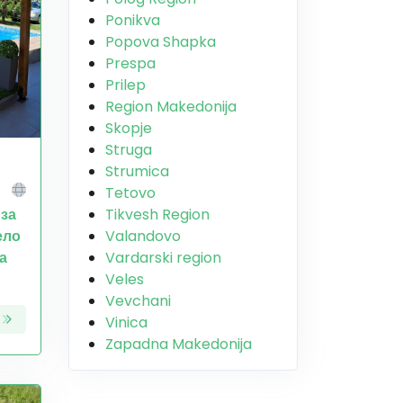
Ponikva
Popova Shapka
Prespa
Prilep
Region Makedonija
Skopje
Struga
Strumica
Tetovo
Tikvesh Region
 за
Valandovo
ело
Vardarski region
а
Veles
Vevchani
Vinica
Zapadna Makedonija