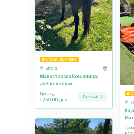
СУПЕР ДОМАЌИН
Bitola
Манастирска Коњаница:
Јавање коњи
Цена од
С
Разгледај
1,250.00 ден
S
Кај
Мат
Цена
500