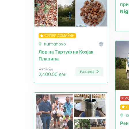
при
Nig
СУПЕР ДОМАЌИН
Kumanovo
Лов на Тартуф на Козјак
Планина
Цена од
Разгледај
2,400.00 ден
МО
С
S
Рен