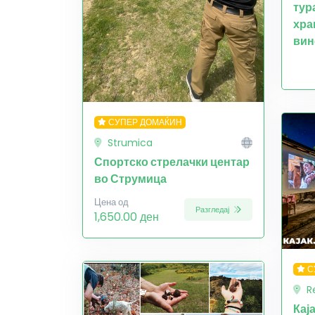
тур
хра
вин
СУПЕР ДОМАЌИН
Strumica
Спортско стрелачки центар
во Струмица
Цена од
Разгледај
1,650.00 ден
С
R
Кај