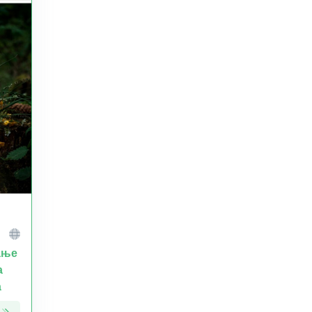
ање
а
а