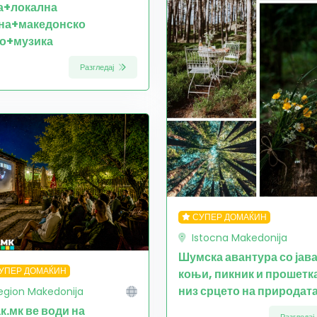
а+локална
на+македонско
о+музика
Разгледај
СУПЕР ДОМАЌИН
Istocna Makedonija
Шумска авантура со јав
УПЕР ДОМАЌИН
коњи, пикник и прошетк
низ срцето на природат
egion Makedonija
ак.мк ве води на
Разгледај