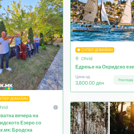
СУПЕР ДОМАЌИН
Ohrid
Едрење на Охридско ез
Цена од
Разгледај
3,800.00 ден
УПЕР ДОМАЌИН
hrid
ватна вечера на
идското Езеро со
ак.мк: Бродска