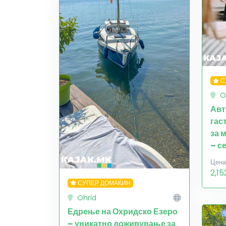
С
O
Авт
гас
за 
– с
Цена
2,15
СУПЕР ДОМАЌИН
Ohrid
Едрење на Охридско Езеро
– уникатно доживување за