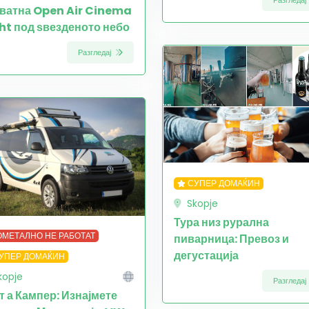
ватна Open Air Cinema
ht под ѕвезденото небо
Разгледај
СУПЕР ДОМАЌИН
Skopje
Тура низ рурална
МЕТАЛНО НЕ РАБОТАТ
пиварница: Превоз и
дегустација
УПЕР ДОМАЌИН
kopje
Разгледај
т а Кампер: Изнајмете