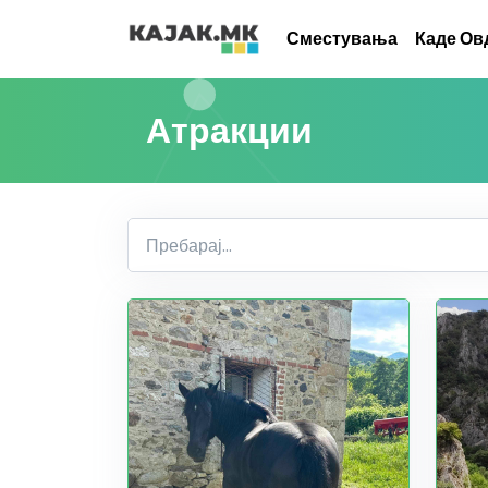
Сместувања
Каде Ов
Атракции