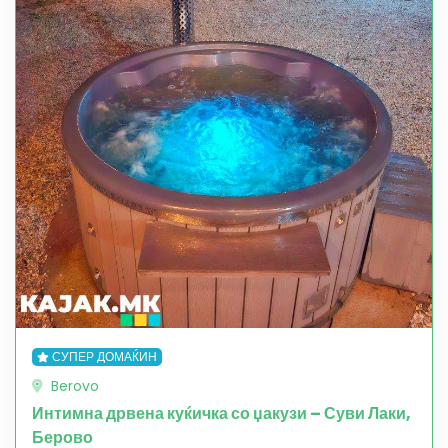
СУПЕР ДОМАЌИН
Berovo
Интимна дрвена куќичка со џакузи – Суви Лаки,
Берово