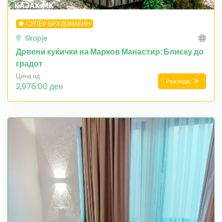
СУПЕР БРЗ ДОМАЌИН
Skopje
Дрвени куќички на Марков Манастир: Блиску до
градот
Цена од
Разгледај
2,976.00 ден