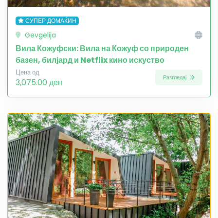
СУПЕР ДОМАЌИН
Gevgelija
Вила Кожуфски: Вила на Кожуф со природен
базен, билјард и Netflix кино искуство
Цена од
Разгледај
3,075.00 ден