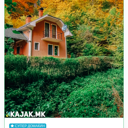
СУПЕР ДОМАЌИН