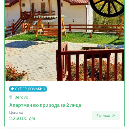
СУПЕР ДОМАЌИН
Berovo
Апартман во природа за 2 лица
Цена од
Разгледај
2,250.00 ден