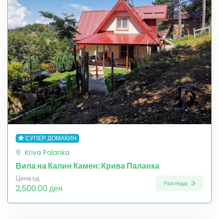
СУПЕР ДОМАЌИН
Kriva Palanka
Вила на Калин Камен: Крива Паланка
Цена од
Разгледај
2,500.00 ден