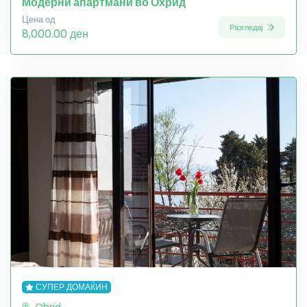
Модерни апартмани во Охрид
Цена од
Разгледај
8,000.00 ден
СУПЕР ДОМАЌИН