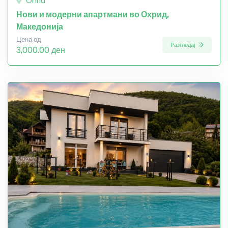
Ohrid
Нови и модерни апартмани во Охрид,
Македонија
Цена од
Разгледај
3,000.00 ден