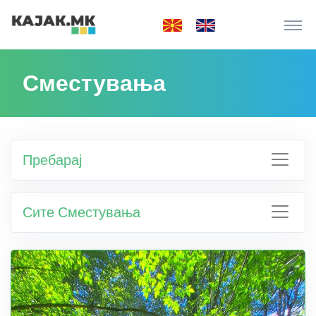
Сместувања
Пребарај
Сите Сместувања