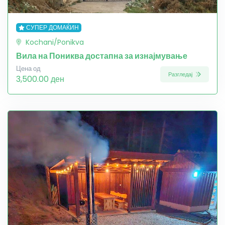
СУПЕР ДОМАЌИН
Kochani/Ponikva
Вила на Пониква достапна за изнајмување
Цена од
Разгледај
3,500.00 ден