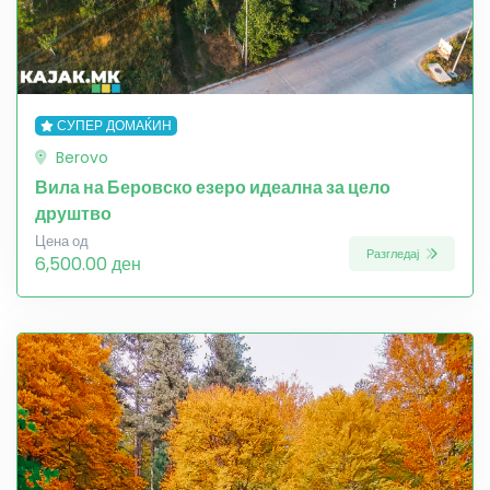
СУПЕР ДОМАЌИН
Berovo
Вила на Беровско езеро идеална за цело
друштво
Цена од
Разгледај
6,500.00 ден