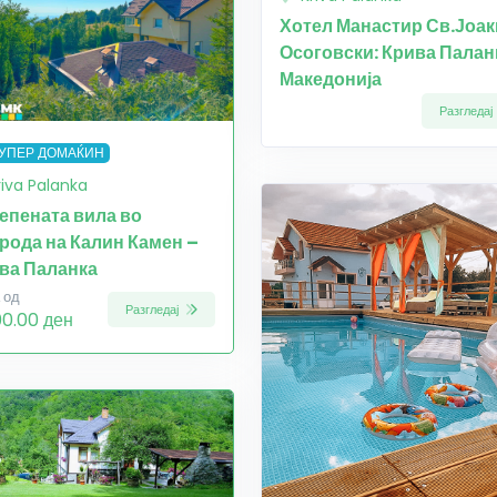
Хотел Манастир Св.Јоа
Осоговски: Крива Палан
Македонија
Разгледај
УПЕР ДОМАЌИН
riva Palanka
епената вила во
рода на Калин Камен –
ва Паланка
 од
Разгледај
00.00 ден