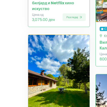
билјард и Netflix кино
искуство
Цена од
Разгледај
3,075.00 ден
С
K
Вил
Кал
Цена
800