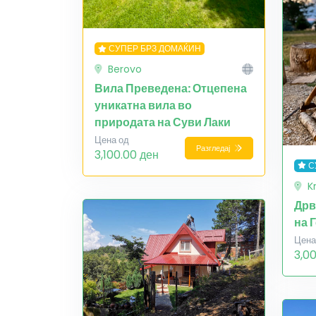
СУПЕР БРЗ ДОМАЌИН
Berovo
Вила Преведена: Отцепена
уникатна вила во
природата на Суви Лаки
Цена од
Разгледај
3,100.00 ден
С
K
Дрв
на 
Цена
3,0