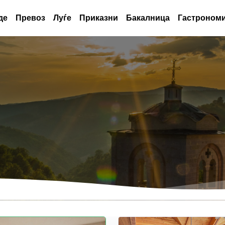
де
Превоз
Луѓе
Приказни
Бакалница
Гастрономи