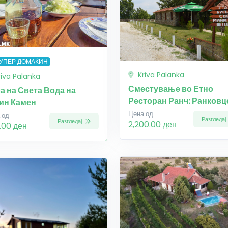
УПЕР ДОМАЌИН
Kriva Palanka
riva Palanka
Сместување во Етно
а на Света Вода на
Ресторан Ранч: Ранковц
ин Камен
Цена од
 од
Разгледај
Разгледај
2,200.00 ден
.00 ден