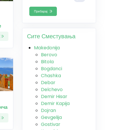
Пребарај
е
Сите Сместувања
Makedonija
Berovo
Bitola
Bogdanci
Chashka
Debar
Delchevo
Demir Hisar
Demir Kapija
нча
Dojran
Gevgelija
Gostivar