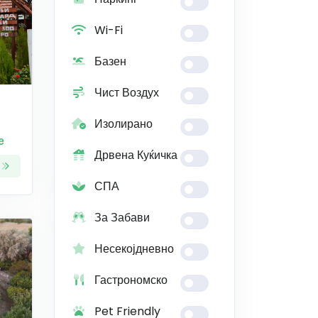
Wi-Fi
Базен
Чист Воздух
Изолирано
е
Дрвена Куќичка
СПА
За Забави
Несекојдневно
Гастрономско
Pet Friendly