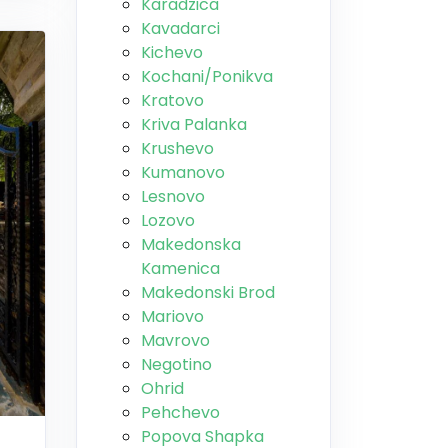
Karadzica
Kavadarci
Kichevo
Kochani/Ponikva
Kratovo
Kriva Palanka
Krushevo
Kumanovo
Lesnovo
Lozovo
Makedonska
Kamenica
Makedonski Brod
Mariovo
Mavrovo
Negotino
Ohrid
Pehchevo
Popova Shapka