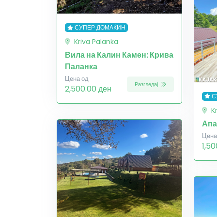
СУПЕР ДОМАЌИН
Kriva Palanka
Вила на Калин Камен: Крива
Паланка
Цена од
Разгледај
2,500.00 ден
С
K
Апа
Цена
1,50