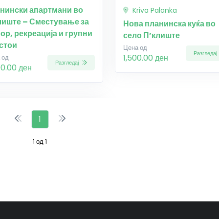
нински апартмани во
Kriva Palanka
лиште – Сместување за
Нова планинска куќа во
ор, рекреација и групни
село П’клиште
стои
Цена од
Разгледај
1,500.00 ден
 од
Разгледај
00.00 ден
1
1 од 1