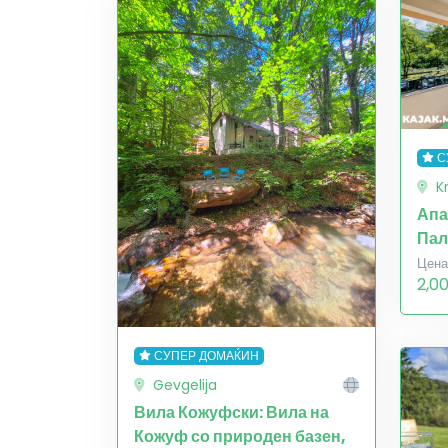
С
K
Апа
Пал
Цена
2,0
СУПЕР ДОМАЌИН
Gevgelija
Вила Кожуфски: Вила на
Кожуф со природен базен,