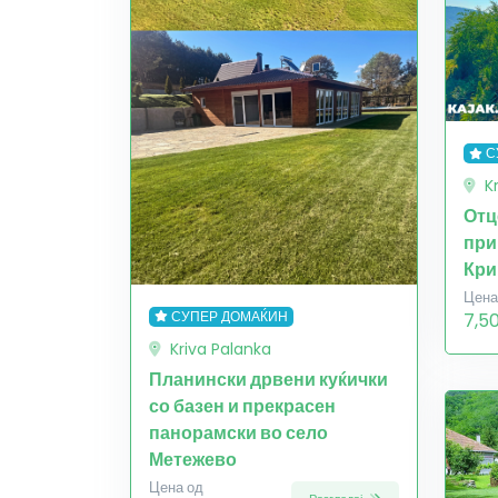
С
K
Отц
при
Кри
Цена
СУПЕР ДОМАЌИН
7,5
Kriva Palanka
Планински дрвени куќички
со базен и прекрасен
панорамски во село
Метежево
Цена од