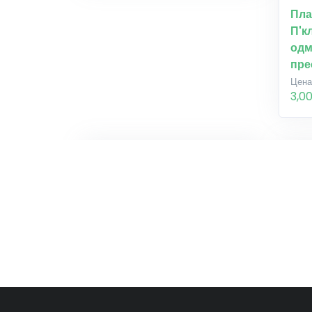
Пла
П'к
одм
пре
Цена
3,0