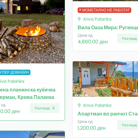
МОМЕТАЛНО НЕ РАБОТАТ
Kriva Palanka
Вила Оаза Мира: Ругинц
Цена од
Разгледај
4,860.00 ден
УПЕР ДОМАЌИН
riva Palanka
ена планинска куќичка
Герман, Крива Паланка
 од
Kriva Palanka
Разгледај
00.00 ден
Апартман во ранчот Ста
Цена од
Разгледај
1,200.00 ден