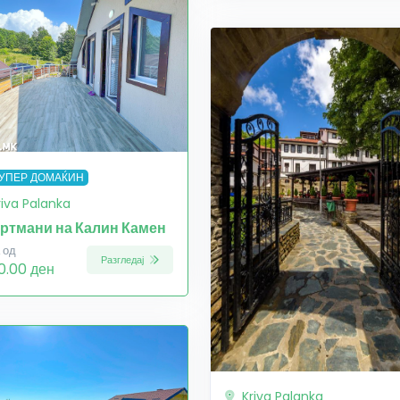
УПЕР ДОМАЌИН
riva Palanka
ртмани на Калин Камен
 од
Разгледај
0.00 ден
Kriva Palanka