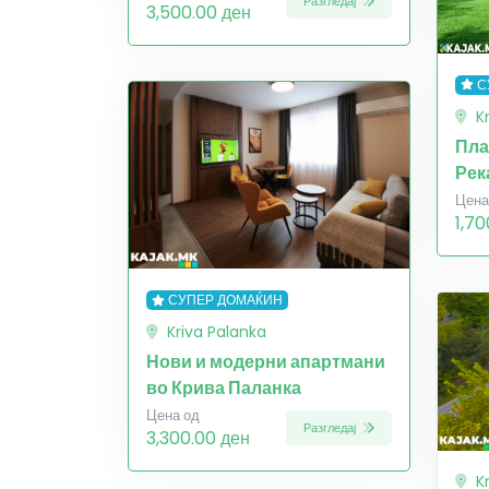
Разгледај
3,500.00 ден
С
K
Пла
Рек
Цена
1,70
СУПЕР ДОМАЌИН
Kriva Palanka
Нови и модерни апартмани
во Крива Паланка
Цена од
Разгледај
3,300.00 ден
K