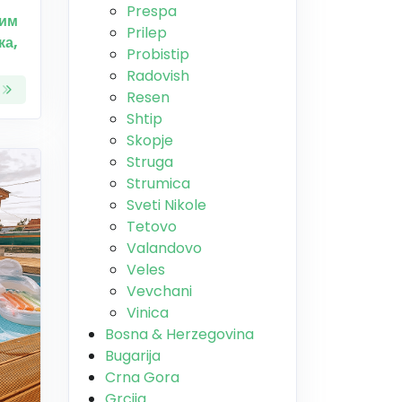
Prespa
ким
Prilep
ка,
Probistip
Radovish
Resen
Shtip
Skopje
Struga
Strumica
Sveti Nikole
Tetovo
Valandovo
Veles
Vevchani
Vinica
Bosna & Herzegovina
Bugarija
Crna Gora
Grcija