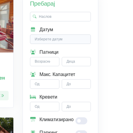
Пребарај
Датум
Патници
Макс. Капацитет
ен
Кревети
Климатизирано
Паркинг