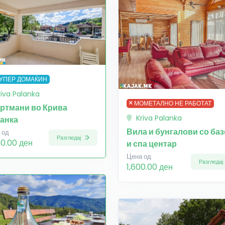
УПЕР ДОМАЌИН
riva Palanka
МОМЕТАЛНО НЕ РАБОТАТ
ртмани во Крива
Kriva Palanka
анка
Вила и бунгалови со баз
 од
Разгледај
00.00 ден
и спа центар
Цена од
Разгледај
1,600.00 ден