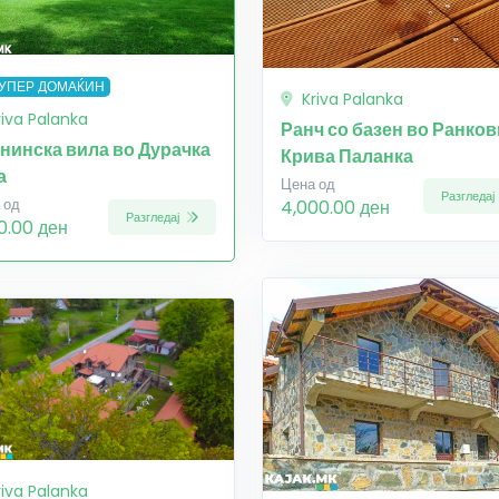
УПЕР ДОМАЌИН
Kriva Palanka
riva Palanka
Ранч со базен во Ранков
нинска вила во Дурачка
Крива Паланка
а
Цена од
Разгледај
4,000.00 ден
 од
Разгледај
0.00 ден
riva Palanka