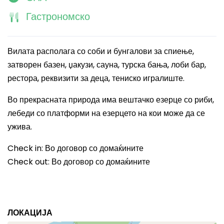
Гастрономско
Вилата располага со соби и бунгалови за спиење,
затворен базен, џакузи, сауна, турска бања, лоби бар,
рестора, реквизити за деца, тениско игралиште.
Во прекрасната природа има вештачко езерце со риби,
лебеди со платформи на езерцето на кои може да се
ужива.
Check in:
Во договор со домаќините
Check out:
Во договор со домаќините
ЛОКАЦИЈА