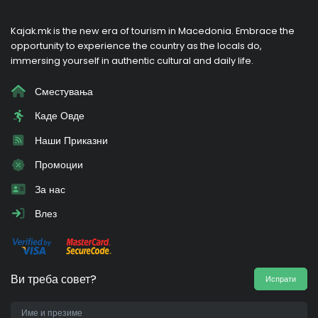
Kajak.mk is the new era of tourism in Macedonia. Embrace the
opportunity to experience the country as the locals do,
immersing yourself in authentic cultural and daily life.
Сместувања
Каде Овде
Наши Приказни
Промоции
За нас
Влез
Ви треба совет?
Испрати