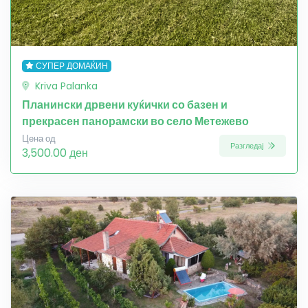
СУПЕР ДОМАЌИН
Kriva Palanka
Планински дрвени куќички со базен и
прекрасен панорамски во село Метежево
Цена од
Разгледај
3,500.00 ден