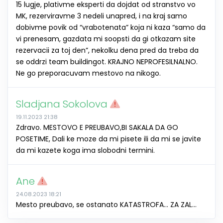
15 lugje, plativme eksperti da dojdat od stranstvo vo
MK, rezerviravme 3 nedeli unapred, i na kraj samo
dobivme povik od “vrabotenata” koja ni kaza “samo da
vi prenesam, gazdata mi soopsti da gi otkazam site
rezervacii za toj den”, nekolku dena pred da treba da
se oddrzi team buildingot. KRAJNO NEPROFESILNALNO.
Ne go preporacuvam mestovo na nikogo.
Sladjana Sokolova
19.11.2023 21:38
Zdravo. MESTOVO E PREUBAVO,BI SAKALA DA GO
POSETIME, Dali ke moze da mi pisete ili da mi se javite
da mi kazete koga ima slobodni termini.
Ane
24.08.2023 18:21
Mesto preubavo, se ostanato KATASTROFA... ZA ZAL...