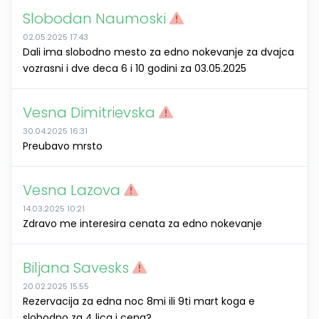
Slobodan Naumoski
02.05.2025 17:43
Dali ima slobodno mesto za edno nokevanje za dvajca
vozrasni i dve deca 6 i 10 godini za 03.05.2025
Vesna Dimitrievska
30.04.2025 16:31
Preubavo mrsto
Vesna Lazova
14.03.2025 10:21
Zdravo me interesira cenata za edno nokevanje
Biljana Savesks
20.02.2025 15:55
Rezervacija za edna noc 8mi ili 9ti mart koga e
slobodno za 4 lica i cena?