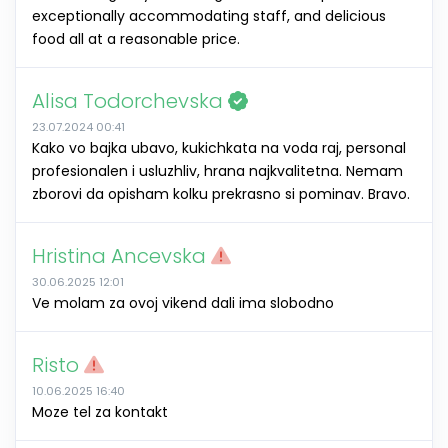
exceptionally accommodating staff, and delicious
food all at a reasonable price.
Alisa Todorchevska
23.07.2024 00:41
Kako vo bajka ubavo, kukichkata na voda raj, personal
profesionalen i usluzhliv, hrana najkvalitetna. Nemam
zborovi da opisham kolku prekrasno si pominav. Bravo.
Hristina Ancevska
30.06.2025 12:01
Ve molam za ovoj vikend dali ima slobodno
Risto
10.06.2025 16:40
Moze tel za kontakt