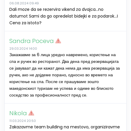
06.08.2024 09:49
Dali moze da se rezervira vikend za dvajca...no
datumot Sami da go opredelat bidejki e za podarok...I
Cena za istoto?
Sandra Poceva
29.03.2024 14:00
Закажавме за 6 лица уредно навремено, користење на
спа и ручек во ресторанот. Два дена пред резервацијата
се јавуваат да ни кажат дека нема да има резервација за
ручек, ако не дојдеме порано, односно во времето на
користење на спа. После се прашуваме зошто
македонскиот туризам не успева и одиме во блиското
соседство за професионалност пред се.
Nikola
11.03.2024 20:50
Zakazavme team building na mestovo, organiziravme