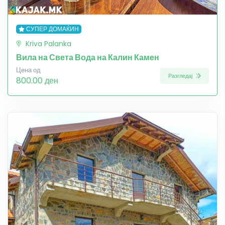
СУПЕР ДОМАЌИН
Kriva Palanka
Вила на Света Вода на Калин Камен
Цена од
Разгледај
800.00 ден