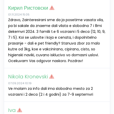
Кирил Ристовски
01.11.2024 15:05
Zdravo, Zainteresirani sme da ja posetime vasata vila,
pa bi sakale da znaeme dali vilata e slobodna 7 i 8mi
dekemvri 2024. 3 familii t.e 6 vozrasni i 5 deca (12, 10, 9,
7 i 5). Koi se uslovite i koja e cenata, i dopolnitelno
prasanje - dali e pet friendly? Stanuva zbor za malo
kutre od 3kg, koe e vakcinirano, cipirano, cisto, so
higienski naviki, cuvano isklucivo vo domasni uslovi.
Ocekuvam Vas odgovor naskoro. Pozdrav!
Nikola Kronevski
07.09.2024 10:19
Ve molam za info dali ima slobodno mesto za 2
vozrasni i 2 deca (2 i 4 godini) za 7-9 septemvri
Iva