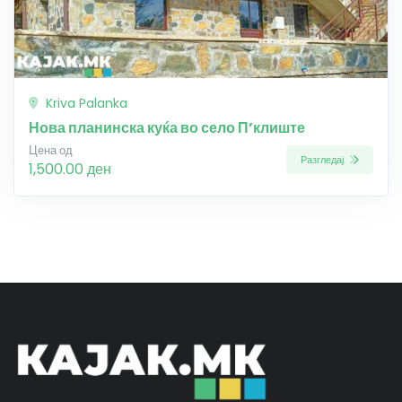
Kriva Palanka
Нова планинска куќа во село П’клиште
Цена од
Разгледај
1,500.00 ден