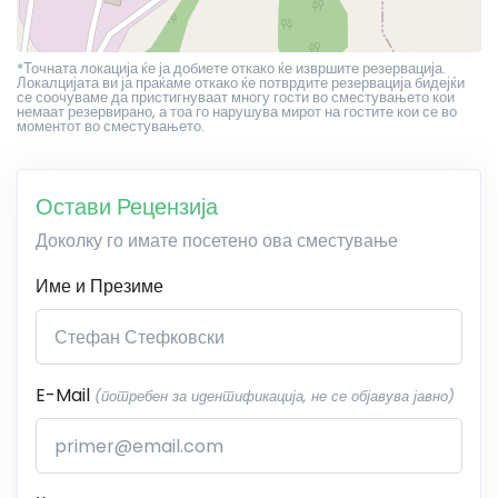
*Точната локација ќе ја добиете откако ќе извршите резервација.
Локалцијата ви ја праќаме откако ќе потврдите резервација бидејќи
се соочуваме да пристигнуваат многу гости во сместувањето кои
немаат резервирано, а тоа го нарушува мирот на гостите кои се во
моментот во сместувањето.
Остави Рецензија
Доколку го имате посетено ова сместување
Име и Презиме
E-Mail
(потребен за идентификација, не се објавува јавно)