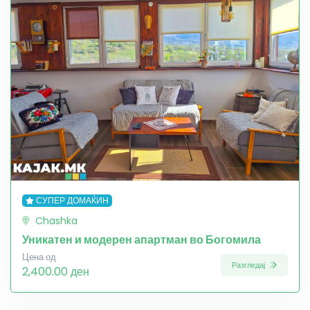
СУПЕР ДОМАЌИН
Chashka
Уникатен и модерен апартман во Богомила
Цена од
Разгледај
2,400.00 ден