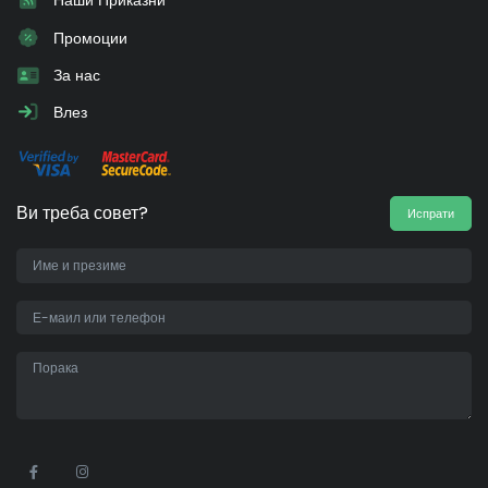
Наши Приказни
Промоции
За нас
Влез
Ви треба совет?
Испрати