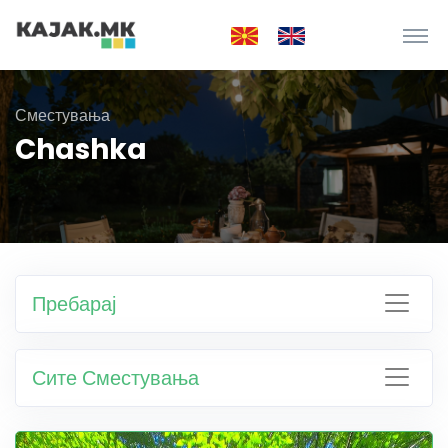
Сместувања
Chashka
Пребарај
Сите Сместувања