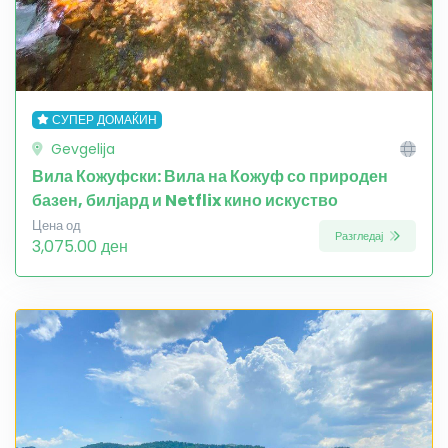
СУПЕР ДОМАЌИН
Gevgelija
Вила Кожуфски: Вила на Кожуф со природен
базен, билјард и Netflix кино искуство
Цена од
Разгледај
3,075.00 ден