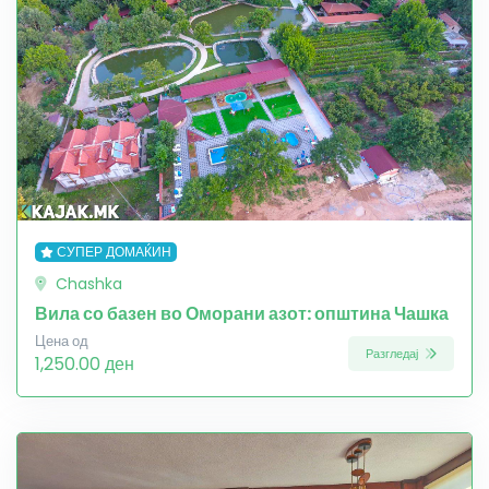
СУПЕР ДОМАЌИН
Chashka
Вила со базен во Оморани азот: општина Чашка
Цена од
Разгледај
1,250.00 ден