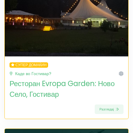
СУПЕР ДОМАЌИН
Каде во Гостивар?
Ресторан Evropa Garden: Ново
Село, Гостивар
Разгледај