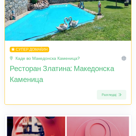
СУПЕР ДОМАЌИН
Каде во Македонска Каменица?
Ресторан Златина: Македонска
Каменица
Разгледај