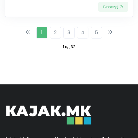
Разгледај
1
2
3
4
5
1 од 32