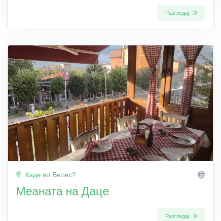
Разгледај
Каде во Велес?
Меаната на Даце
Разгледај