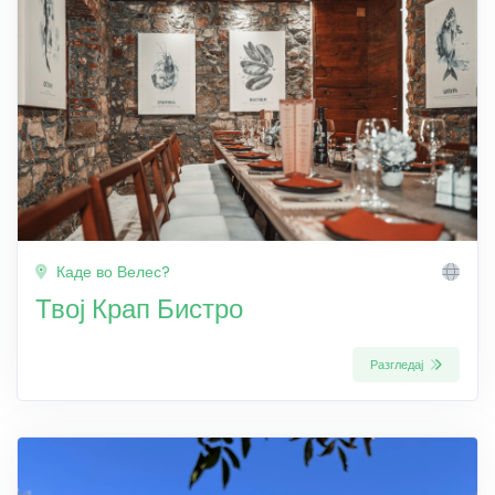
Каде во Велес?
Твој Крап Бистро
Разгледај