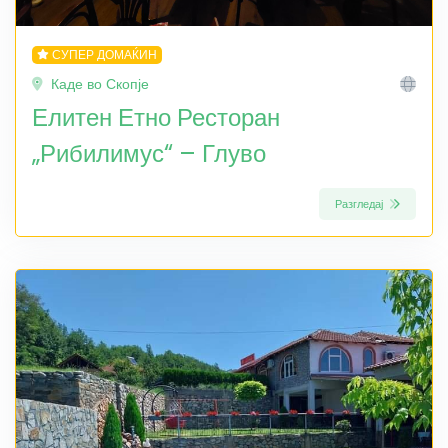
СУПЕР ДОМАЌИН
Каде во Скопје
Елитен Етно Ресторан
„Рибилимус“ – Глуво
Разгледај