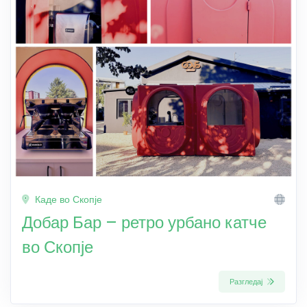
Каде во Скопје
Добар Бар – ретро урбано катче
во Скопје
Разгледај