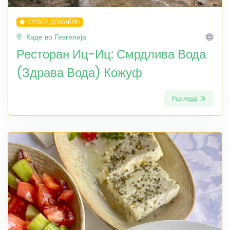
СУПЕР ДОМАЌИН
Каде во Гевгелија
Ресторан Иц-Иц: Смрдлива Вода
(Здрава Вода) Кожуф
Разгледај