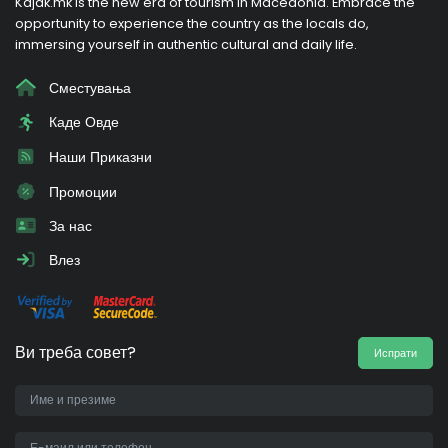
Kajak.mk is the new era of tourism in Macedonia. Embrace the
opportunity to experience the country as the locals do,
immersing yourself in authentic cultural and daily life.
Сместувања
Каде Овде
Наши Приказни
Промоции
За нас
Влез
Ви треба совет?
Испрати