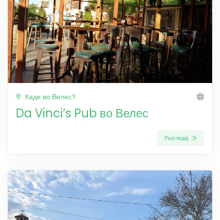
Каде во Велес?
Da Vinci’s Pub во Велес
Разгледај