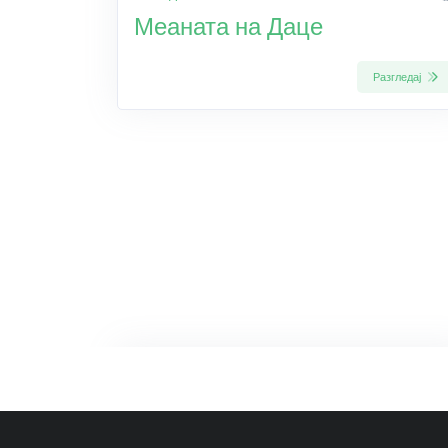
Меаната на Даце
Разгледај