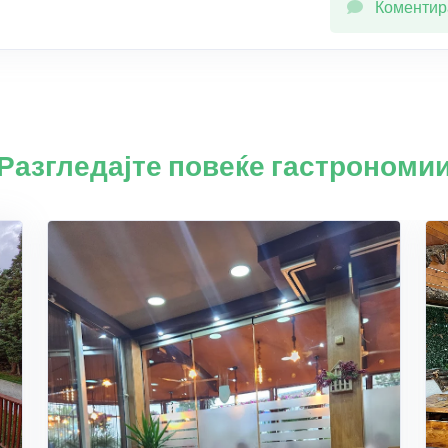
Коментир
Разгледајте повеќе гастрономи