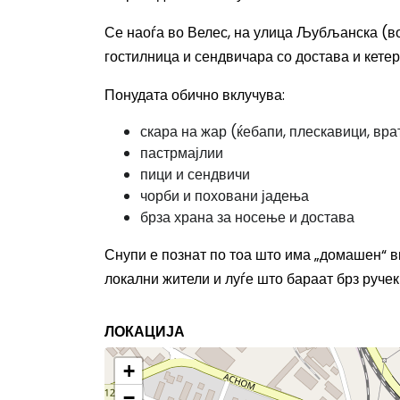
Се наоѓа во Велес, на улица Љубљанска (во
гостилница и сендвичара со достава и кетер
Понудата обично вклучува:
скара на жар (ќебапи, плескавици, вра
пастрмајлии
пици и сендвичи
чорби и поховани јадења
брза храна за носење и достава
Снупи е познат по тоа што има „домашен“ вку
локални жители и луѓе што бараат брз ручек
ЛОКАЦИЈА
+
−