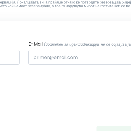
ервација. Локалцијата ви ја праќаме откако ќе потврдите резервација бидеј
то кои немаат резервирано, а тоа го нарушува мирот на гостите кои се во
E-Mail
(потребен за идентификација, не се објавува ја