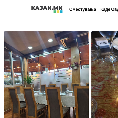
Сместувања
Каде Ов