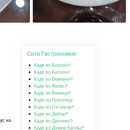
Сите Гастрономии
Каде во Берово?
Каде во Битола?
Каде во Вевчани?
Каде во Велес?
Каде во Виница?
Каде во Гевгелија
Каде во Гостивар?
Каде во Дебар?
ус на
Каде во Делчево?
Каде во Демир Капија?