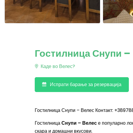
Гостилница Снупи –
Каде во Велес?
Испрати барање за резервација
Гостилница Снупи – Велес Контакт: +38978
Гостилница
Снупи – Велес
е популарно лок
скара и домашни вкусови.