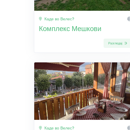
Каде во Велес?
Комплекс Мешкови
Разгледај
Каде во Велес?