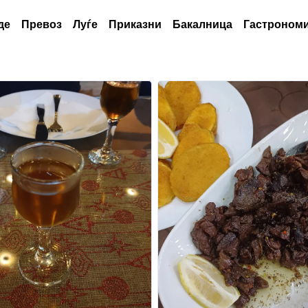
де
Превоз
Луѓе
Приказни
Бакалница
Гастрономи