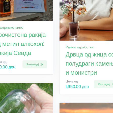
кедонскo винo
рочистена ракија
д метил алкохол:
Рачни изработки
акија Севда
Дрвца од жица с
полудраги каме
а од
Разгледај
0.00 ден
и монистри
Цена од
Разгледај
1,650.00 ден