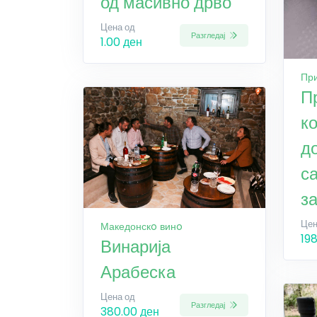
од масивно дрво
Цена од
Разгледај
1.00 ден
При
П
к
д
са
з
Цен
Македонскo винo
19
Винарија
Арабеска
Цена од
Разгледај
380.00 ден