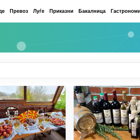
де
Превоз
Луѓе
Приказни
Бакалница
Гастрономи