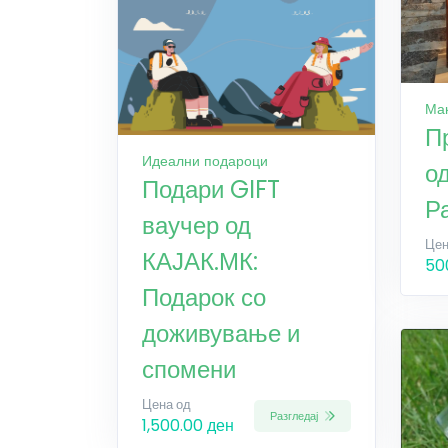
Ма
П
Идеални подароци
о
Подари GIFT
Р
ваучер од
Цен
КАЈАК.МК:
50
Подарок со
доживување и
спомени
Цена од
Разгледај
1,500.00 ден