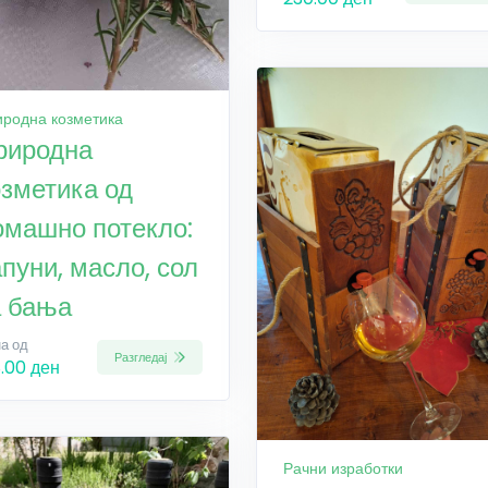
родна козметика
риродна
озметика од
омашно потекло:
пуни, масло, сол
а бања
а од
Разгледај
8.00 ден
Рачни изработки