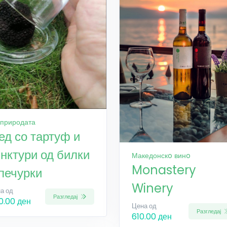
 природата
ед со тартуф и
инктури од билки
Македонскo винo
Monastery
 печурки
Winery
а од
Разгледај
0.00 ден
Цена од
Разгледај
610.00 ден