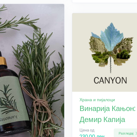
Храна и пијалоци
Винарија Кањон:
Демир Капија
Цена од
Разгледај
230.00 ден