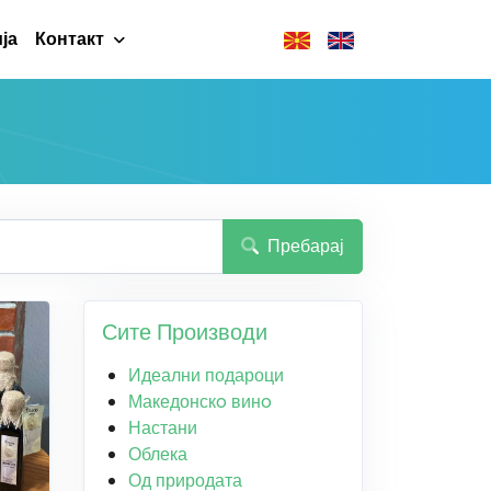
ја
Контакт
Пребарај
Сите Производи
Идеални подароци
Македонскo винo
Настани
Облека
Од природата