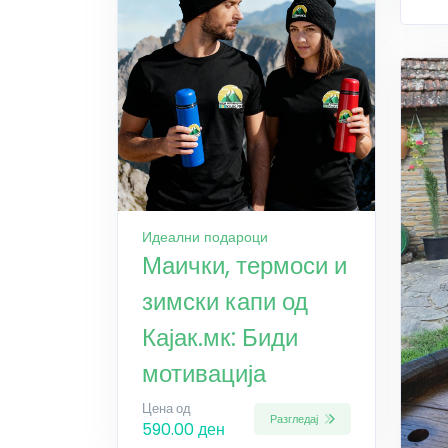
Идеални подароци
Маички, термоси и
зимски капи од
Кајак.мк: Биди
мотивација
Цена од
Разгледај
590.00 ден