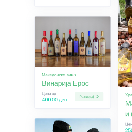
Македонскo винo
Винарија Ерос
Цена од
Хра
Разгледај
400.00 ден
М
и
Цен
25