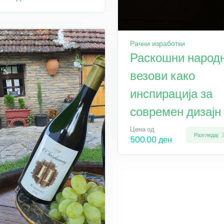
Рачни изработки
Раскошни народ
везови како
инспирација за
современ дизајн
Цена од
Разгледај
500.00 ден