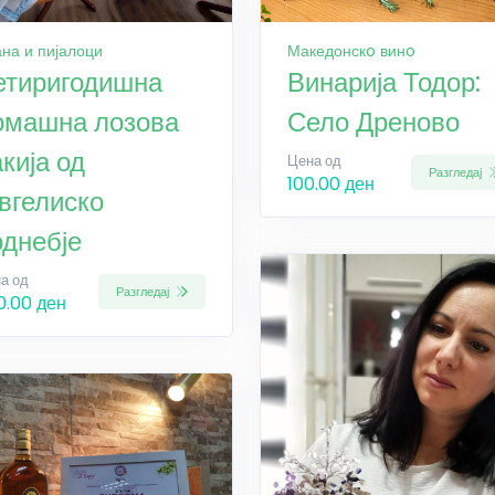
на и пијалоци
Македонскo винo
етиригодишна
Винарија Тодор:
омашна лозова
Село Дреново
кија од
Цена од
Разгледај
100.00 ден
евгелиско
однебје
а од
Разгледај
0.00 ден