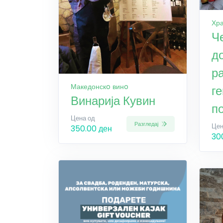
Хра
Ч
д
ра
Македонскo винo
г
Винарија Кувин
п
Цена од
Разгледај
Цен
350.00 ден
30