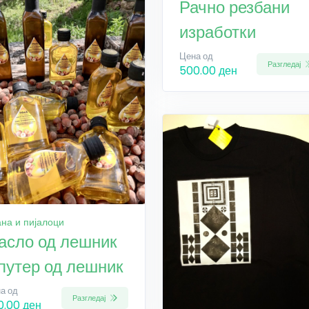
Рачно резбани
изработки
Цена од
Разгледај
500.00 ден
на и пијалоци
асло од лешник
 путер од лешник
а од
Разгледај
0.00 ден