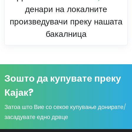
денари на локалните
произведувачи преку нашата
бакалница
Зошто да купувате преку
Кајак?
Затоа што Вие со секое купување донирате/
засадувате едно дрвце