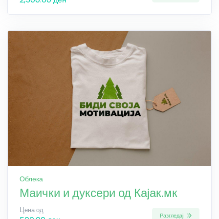
Облека
Маички и дуксери од Кајак.мк
Цена од
Разгледај