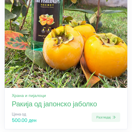
Храна и пијалоци
Ракија од јапонско јаболко
Цена од
Разгледај
500.00 ден