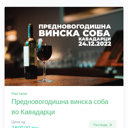
Настани
Предновогодишна винска соба
во Кавадарци
Цена од
Разгледај
2,500.00 ден