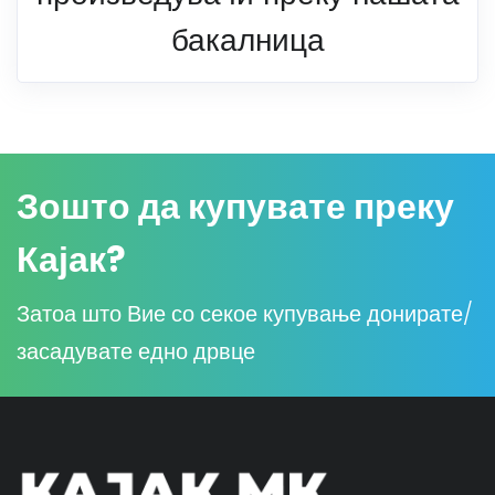
бакалница
Зошто да купувате преку
Кајак?
Затоа што Вие со секое купување донирате/
засадувате едно дрвце