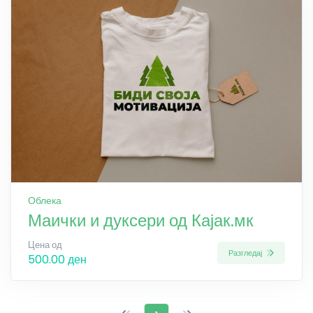
Облека
Маички и дуксери од Кајак.мк
Цена од
Разгледај
500.00 ден