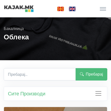
Бакалница
Облека
Пребарај
Сите Производи