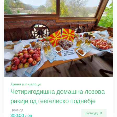
Храна и пијалоци
Четиригодишна домашна лозова
ракија од гевгелиско поднебје
Цена од
Разгледај
300.00 ден