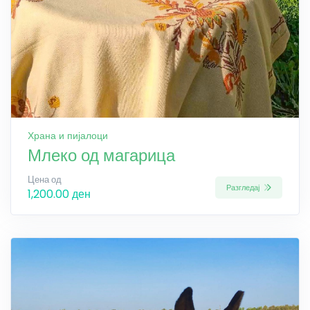
Храна и пијалоци
Млеко од магарица
Цена од
Разгледај
1,200.00 ден