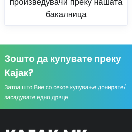
произведувачи преку нашата
бакалница
Зошто да купувате преку
Кајак?
Затоа што Вие со секое купување донирате/
засадувате едно дрвце