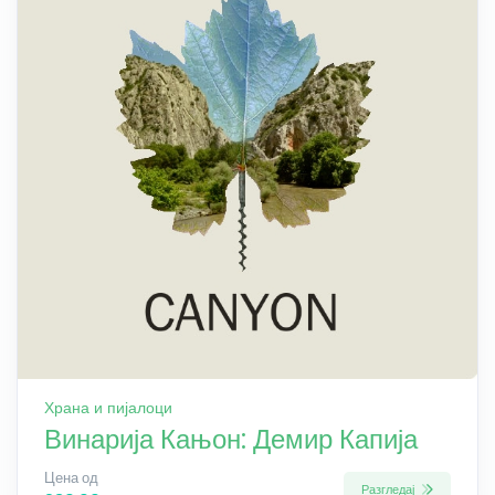
Храна и пијалоци
Винарија Кањон: Демир Капија
Цена од
Разгледај