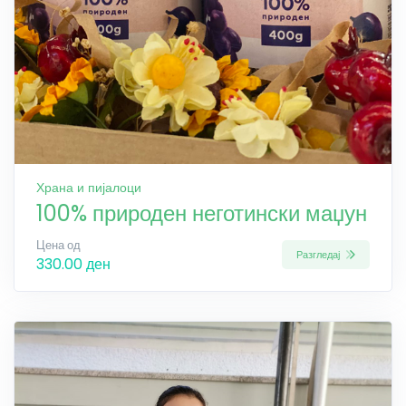
Храна и пијалоци
100% природен неготински маџун
Цена од
Разгледај
330.00 ден