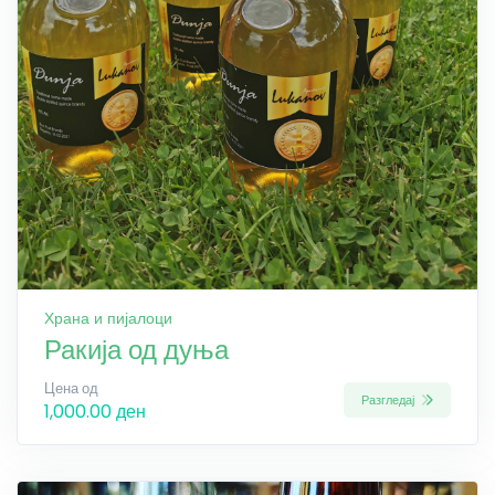
Храна и пијалоци
Ракија од дуња
Цена од
Разгледај
1,000.00 ден