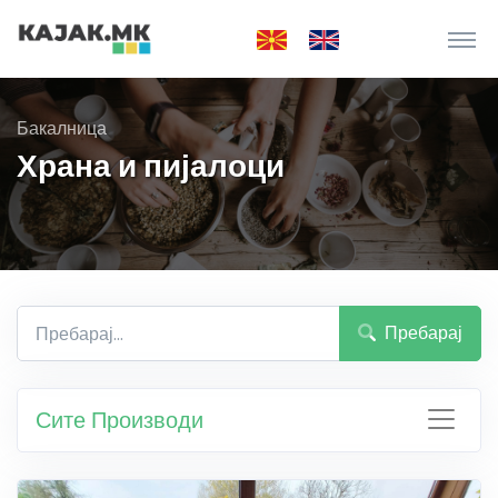
Бакалница
Храна и пијалоци
Пребарај
Сите Производи