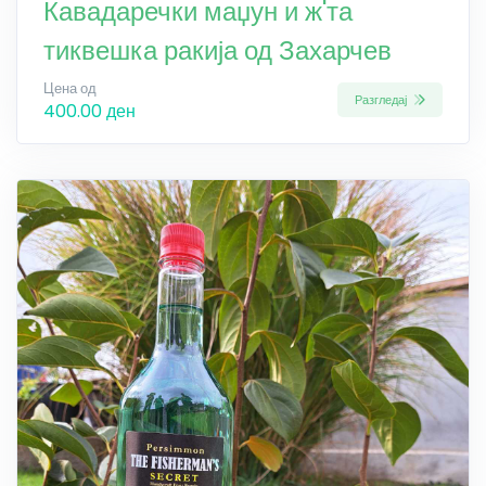
Кавадаречки маџун и ж'та
тиквешка ракија од Захарчев
Цена од
Разгледај
400.00 ден