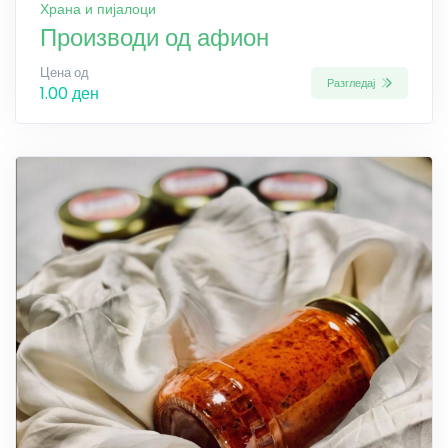
Храна и пијалоци
Производи од афион
Цена од
Разгледај
1.00 ден