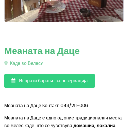
Меаната на Даце
Каде во Велес?
Испрати барање за резервација
Меаната на Даце Контакт: 043/211-006
Меаната на Даце е едно од оние традиционални места
во Велес каде што се чувствува
домашна, локална