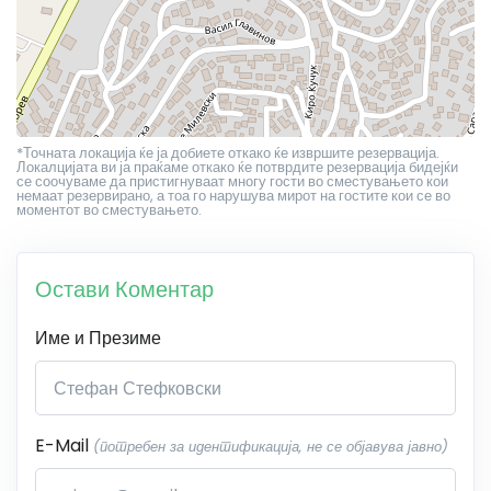
*Точната локација ќе ја добиете откако ќе извршите резервација.
Локалцијата ви ја праќаме откако ќе потврдите резервација бидејќи
се соочуваме да пристигнуваат многу гости во сместувањето кои
немаат резервирано, а тоа го нарушува мирот на гостите кои се во
моментот во сместувањето.
Остави Коментар
Име и Презиме
E-Mail
(потребен за идентификација, не се објавува јавно)