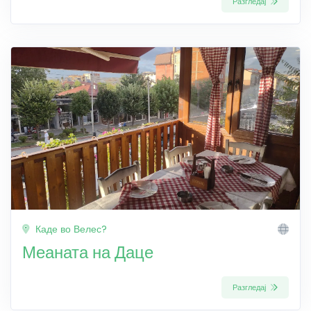
Разгледај
Каде во Велес?
Меаната на Даце
Разгледај