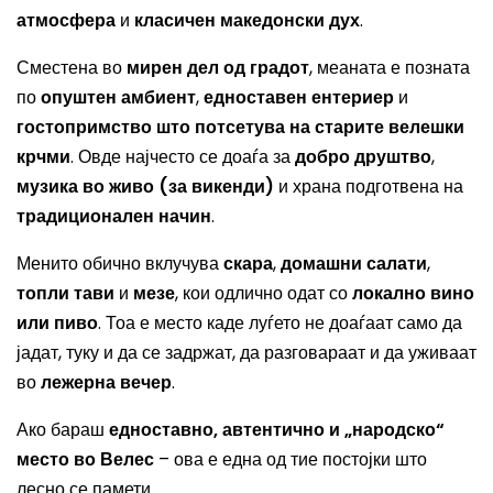
атмосфера
и
класичен македонски дух
.
Сместена во
мирен дел од градот
, меаната е позната
по
опуштен амбиент
,
едноставен ентериер
и
гостопримство што потсетува на старите велешки
крчми
. Овде најчесто се доаѓа за
добро друштво
,
музика во живо (за викенди)
и храна подготвена на
традиционален начин
.
Менито обично вклучува
скара
,
домашни салати
,
топли тави
и
мезе
, кои одлично одат со
локално вино
или пиво
. Тоа е место каде луѓето не доаѓаат само да
јадат, туку и да се задржат, да разговараат и да уживаат
во
лежерна вечер
.
Ако бараш
едноставно, автентично и „народско“
место во Велес
– ова е една од тие постојки што
лесно се памети.