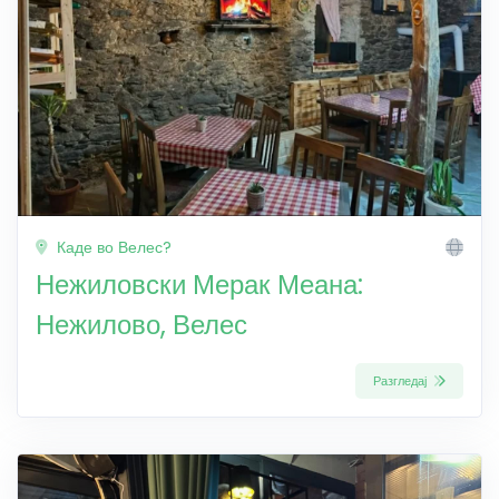
Каде во Велес?
Нежиловски Мерак Меана:
Нежилово, Велес
Разгледај