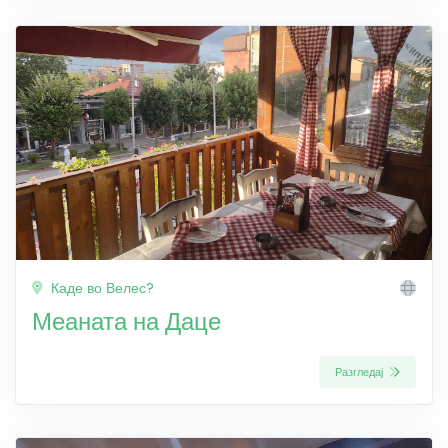
Каде во Велес?
Меаната на Даце
Разгледај