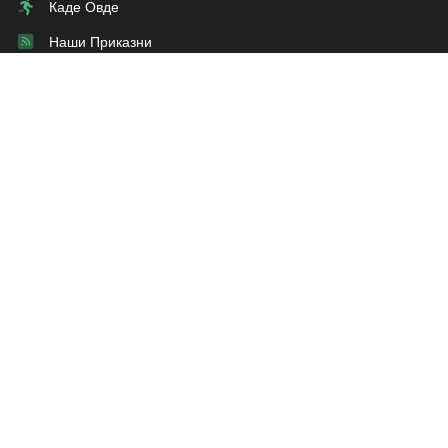
Каде Овде
Наши Приказни
Промоции
За нас
Влез
Ви треба совет?
Испрати