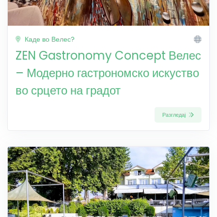
Каде во Велес?
ZEN Gastronomy Concept Велес
– Модерно гастрономско искуство
во срцето на градот
Разгледај