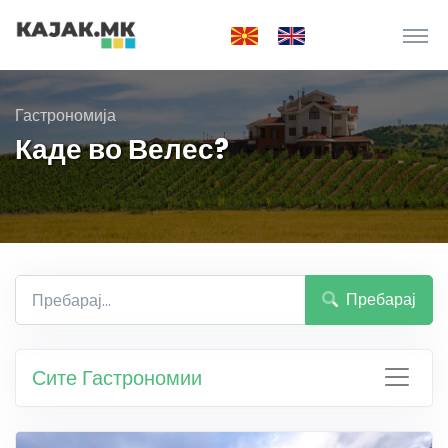
Гастрономија
Каде во Велес?
Пребарај
Сите Гастрономии