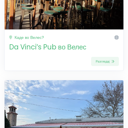
Каде во Велес?
Da Vinci’s Pub во Велес
Разгледај