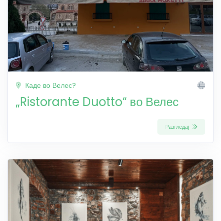
Каде во Велес?
„Ristorante Duotto“ во Велес
Разгледај