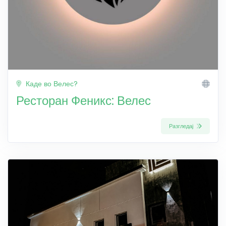
Каде во Велес?
Ресторан Феникс: Велес
Разгледај