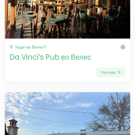
Каде во Велес?
Da Vinci’s Pub во Велес
Разгледај