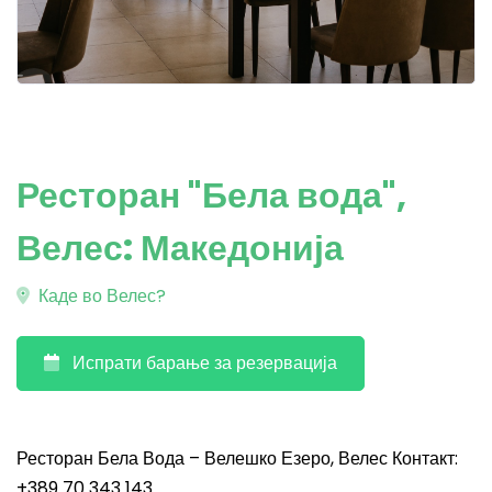
Ресторан "Бела вода",
Велес: Македонија
Каде во Велес?
Испрати барање за резервација
Ресторан Бела Вода – Велешко Езеро, Велес Контакт:
+389 70 343 143