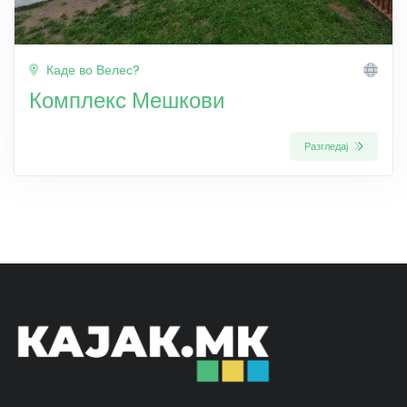
Каде во Велес?
Комплекс Мешкови
Разгледај