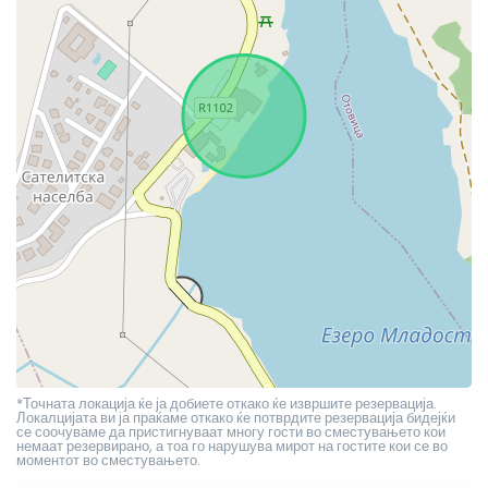
*Точната локација ќе ја добиете откако ќе извршите резервација.
Локалцијата ви ја праќаме откако ќе потврдите резервација бидејќи
се соочуваме да пристигнуваат многу гости во сместувањето кои
немаат резервирано, а тоа го нарушува мирот на гостите кои се во
моментот во сместувањето.