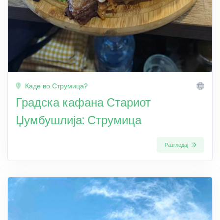
Каде во Струмица?
Градска кафана Стариот
Џумбушлија: Струмица
Разгледај