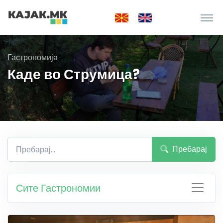
Гастрономија
Каде во Струмица?
Пребарај
Сите Гастрономии