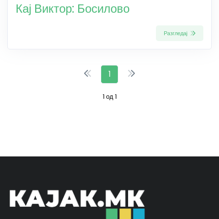
Кај Виктор: Босилово
Разгледај
1
1 од 1