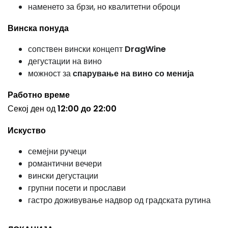
наменето за брзи, но квалитетни оброци
Винска понуда
сопствен вински концепт
DragWine
дегустации на вино
можност за
спарување на вино со менија
Работно време
Секој ден од
12:00 до 22:00
Искуство
семејни ручеци
романтични вечери
вински дегустации
групни посети и прослави
гастро доживување надвор од градската рутина