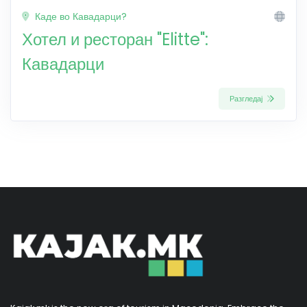
Каде во Кавадарци?
Хотел и ресторан "Elitte":
Кавадарци
Разгледај