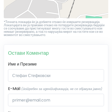
*Точната локација ќе ја добиете откако ќе извршите резервација.
Локалцијата ви ја праќаме откако ќе потврдите резервација бидејќи
се соочуваме да пристигнуваат многу гости во сместувањето кои
немаат резервирано, а тоа го нарушува мирот на гостите кои се во
моментот во сместувањето.
Остави Коментар
Име и Презиме
E-Mail
(потребен за идентификација, не се објавува јавно)