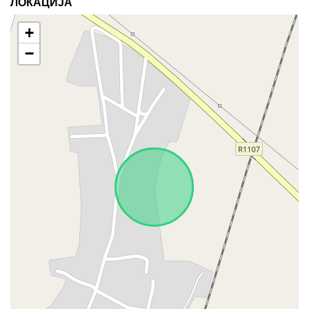
ЛОКАЦИЈА
+
−