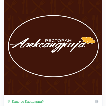
Каде во Кавадарци?