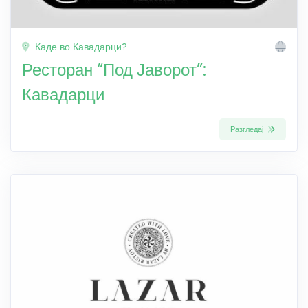
Каде во Кавадарци?
Ресторан “Под Јаворот”:
Кавадарци
Разгледај