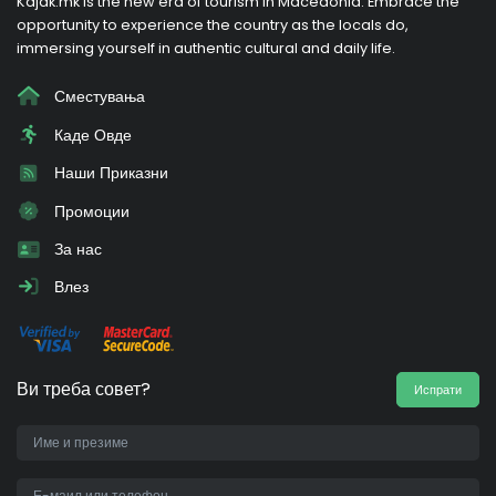
Kajak.mk is the new era of tourism in Macedonia. Embrace the
opportunity to experience the country as the locals do,
immersing yourself in authentic cultural and daily life.
Сместувања
Каде Овде
Наши Приказни
Промоции
За нас
Влез
Ви треба совет?
Испрати