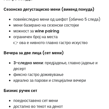
Сезонско дегустациско мени (викенд понуда)
повеќеследно мени од шефот (обично 5 следа)
мени базирано на сезонски состојки
можност за
wine pairing
ограничен број на места
👉 ова е нивното главно гастро искуство
Вечера за две лица (сет мени)
3-следно мени
: предјадење, главно јадење и
десерт
фиксно гастро доживување
идеално за парови и специјални вечери
Бизнис ручек сет
поедноставено сет мени
достапно во текот на денот