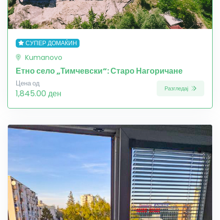
СУПЕР ДОМАЌИН
Kumanovo
Етно село „Тимчевски“: Старо Нагоричане
Цена од
Разгледај
1,845.00 ден