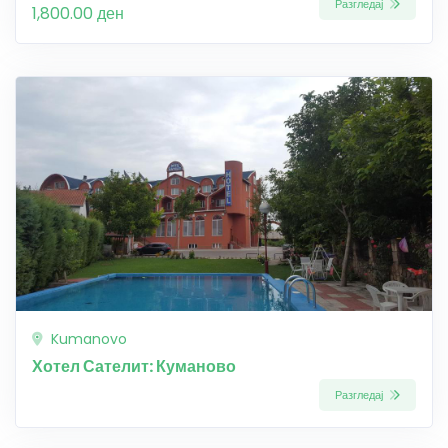
Разгледај
1,800.00 ден
Kumanovo
Хотел Сателит: Куманово
Разгледај