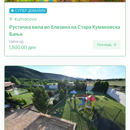
СУПЕР ДОМАЌИН
Kumanovo
Рустична вила во близина на Стара Кумановска
Бања
Цена од
Разгледај
1,500.00 ден