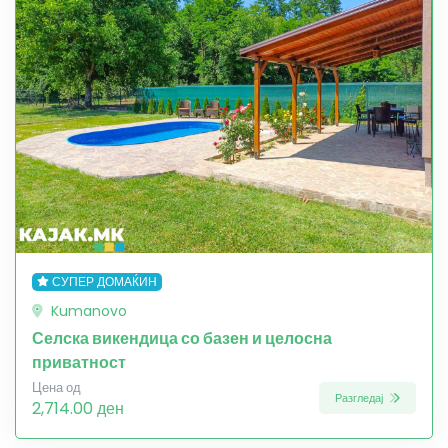
СУПЕР ДОМАЌИН
Kumanovo
Селска викендица со базен и целосна
приватност
Цена од
Разгледај
2,714.00 ден