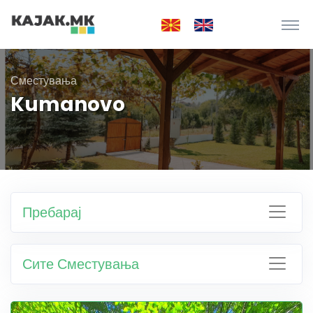
Сместувања
Kumanovo
Пребарај
Сите Сместувања