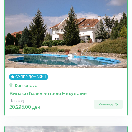
СУПЕР ДОМАЌИН
Kumanovo
Вила со базен во село Никуљане
Цена од
Разгледај
20,295.00 ден