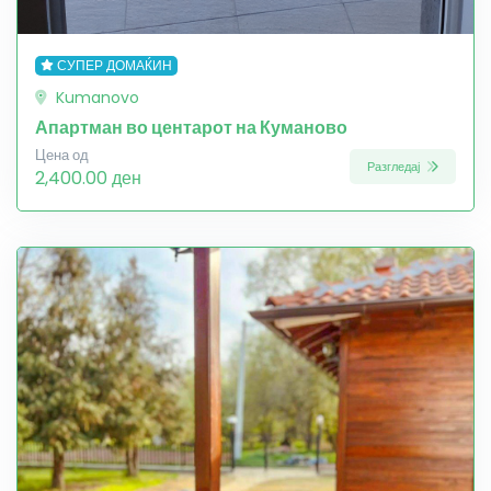
СУПЕР ДОМАЌИН
Kumanovo
Апартман во центарот на Куманово
Цена од
Разгледај
2,400.00 ден