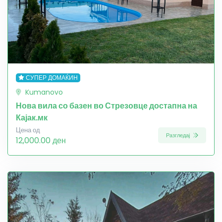
СУПЕР ДОМАЌИН
Kumanovo
Нова вила со базен во Стрезовце достапна на
Кајак.мк
Цена од
Разгледај
12,000.00 ден