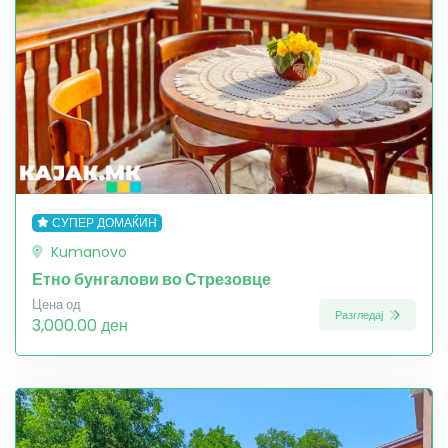
СУПЕР ДОМАЌИН
Kumanovo
Етно бунгалови во Стрезовце
Цена од
Разгледај
3,000.00 ден