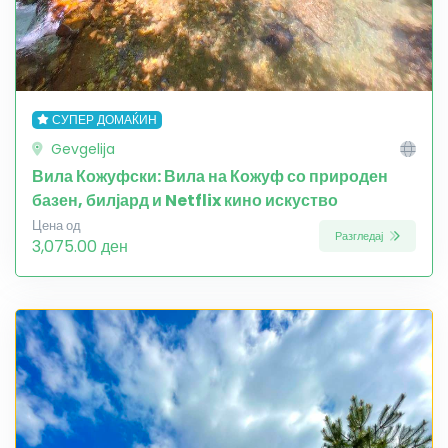
СУПЕР ДОМАЌИН
Gevgelija
Вила Кожуфски: Вила на Кожуф со природен
базен, билјард и Netflix кино искуство
Цена од
Разгледај
3,075.00 ден