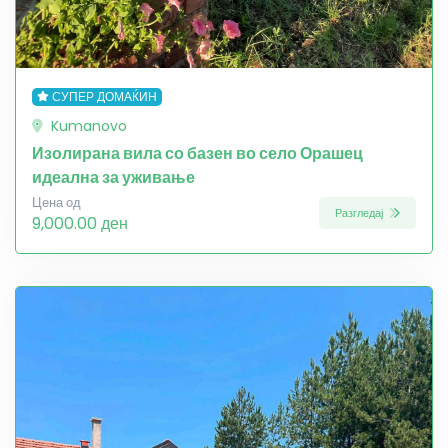
СУПЕР ДОМАЌИН
Kumanovo
Изолирана вила со базен во село Орашец
идеална за уживање
Цена од
Разгледај
9,000.00 ден