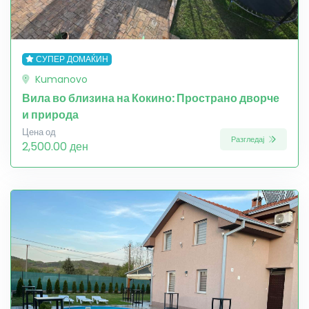
СУПЕР ДОМАЌИН
Kumanovo
Вила во близина на Кокино: Пространо дворче
и природа
Цена од
Разгледај
2,500.00 ден