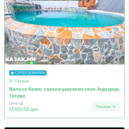
СУПЕР ДОМАЌИН
Tetovo
Вила со базен, сауна и џакузи во село Једоарце,
Тетово
Цена од
Разгледај
13,500.00 ден