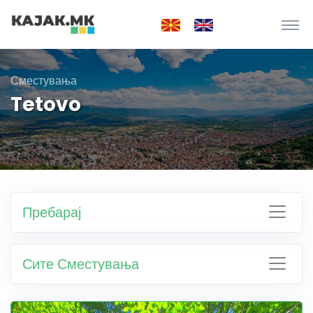
Сместувања
Tetovo
Пребарај
Сите Сместувања