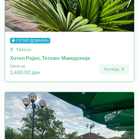
СУПЕР ДОМАЌИН
Tetovo
Хотел Ројал, Тетово: Македонија
Цена од
Разгледај
2,400.00 ден