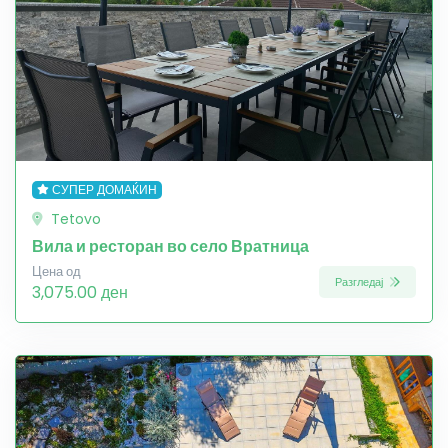
СУПЕР ДОМАЌИН
Tetovo
Вила и ресторан во село Вратница
Цена од
Разгледај
3,075.00 ден