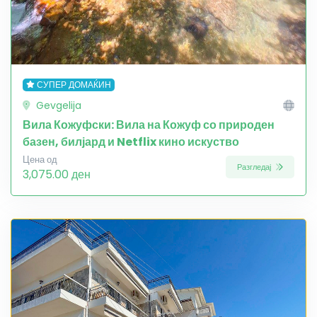
СУПЕР ДОМАЌИН
Gevgelija
Вила Кожуфски: Вила на Кожуф со природен
базен, билјард и Netflix кино искуство
Цена од
Разгледај
3,075.00 ден