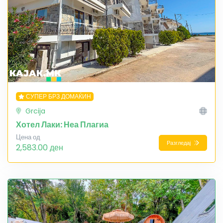
СУПЕР БРЗ ДОМАЌИН
Grcija
Хотел Лаки: Неа Плагиа
Цена од
Разгледај
2,583.00 ден