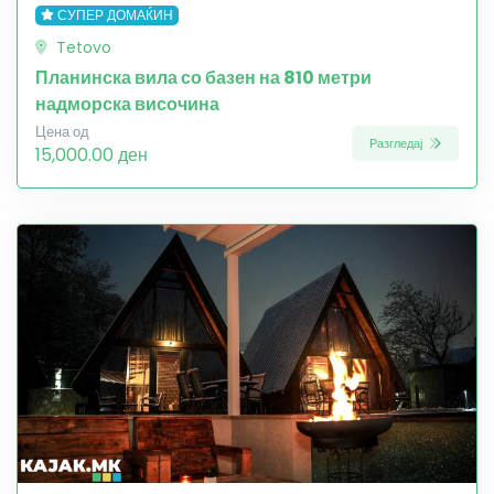
СУПЕР ДОМАЌИН
Tetovo
Планинска вила со базен на 810 метри
надморска височина
Цена од
Разгледај
15,000.00 ден