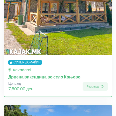
СУПЕР ДОМАЌИН
Kavadarci
Дрвена викендица во село Крњево
Цена од
Разгледај
7,500.00 ден