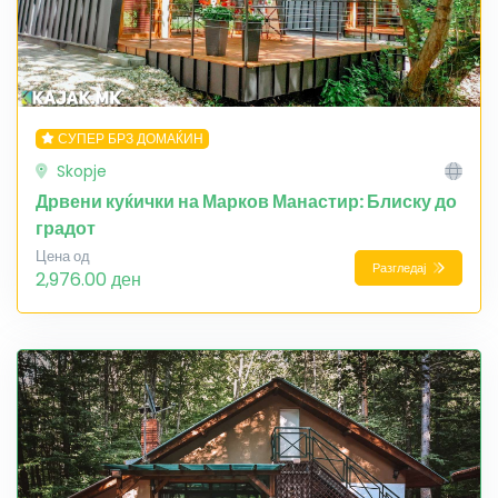
СУПЕР БРЗ ДОМАЌИН
Skopje
Дрвени куќички на Марков Манастир: Блиску до
градот
Цена од
Разгледај
2,976.00 ден