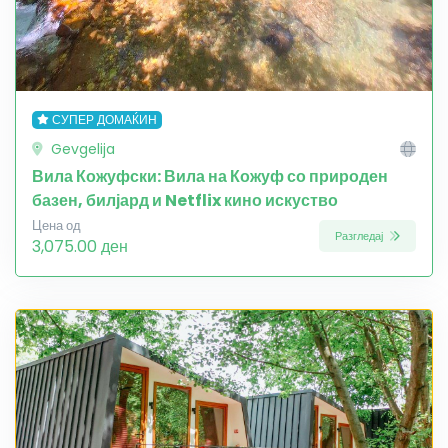
СУПЕР ДОМАЌИН
Gevgelija
Вила Кожуфски: Вила на Кожуф со природен
базен, билјард и Netflix кино искуство
Цена од
Разгледај
3,075.00 ден