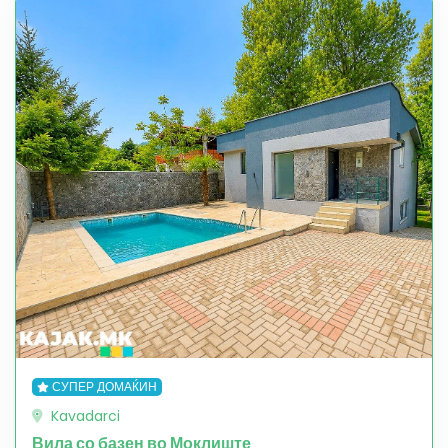
СУПЕР ДОМАЌИН
Kavadarci
Вила со базен во Моклиште