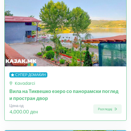
СУПЕР ДОМАЌИН
Kavadarci
Вила на Тиквешко езеро со панорамски поглед
и простран двор
Цена од
Разгледај
4,000.00 ден