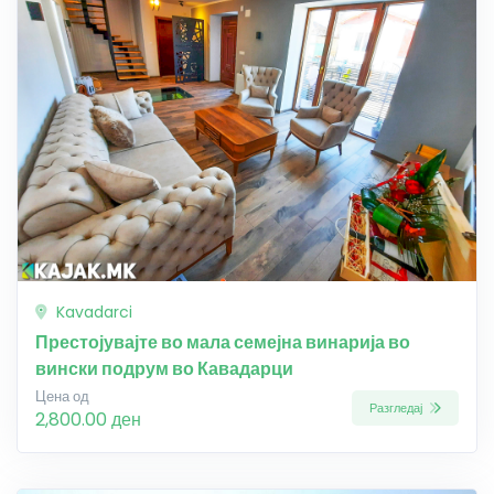
Kavadarci
Престојувајте во мала семејна винарија во
вински подрум во Кавадарци
Цена од
Разгледај
2,800.00 ден