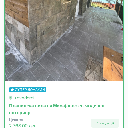
СУПЕР ДОМАЌИН
Kavadarci
Планинска вила на Михајлово со модерен
ентериер
Цена од
Разгледај
2,768.00 ден