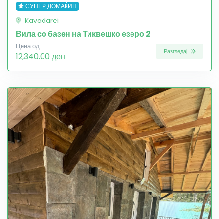
СУПЕР ДОМАЌИН
Kavadarci
Вила со базен на Тиквешко езеро 2
Цена од
Разгледај
12,340.00 ден