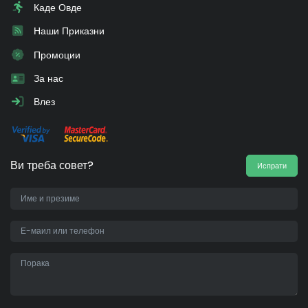
Каде Овде
Наши Приказни
Промоции
За нас
Влез
Ви треба совет?
Испрати