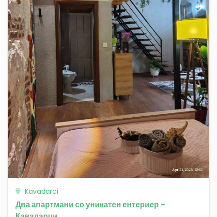
Kavadarci
Два апартмани со уникатен ентериер –
Кавадарци