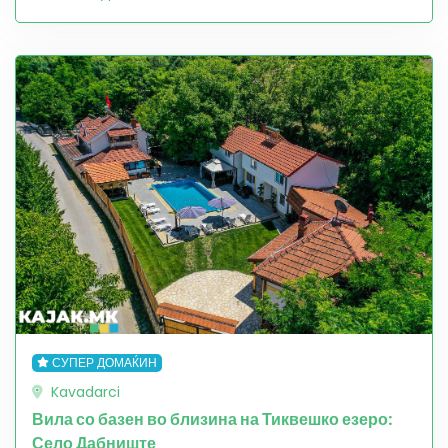
СУПЕР ДОМАЌИН
Kavadarci
Вила со базен во близина на Тиквешко езеро:
Село Дабниште