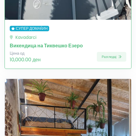
СУПЕР ДОМАЌИН
Kavadarci
Викендица на Тиквешко Езеро
Цена од
Разгледај
10,000.00 ден