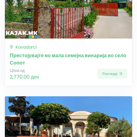
Kavadarci
Престојувајте во мала семејна винарија во село
Сопот
Цена од
Разгледај
2,770.00 ден