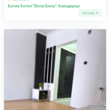
Бутик Хотел "Вила Бела": Кавадарци
Разгледај