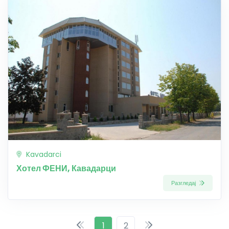
Kavadarci
Хотел ФЕНИ, Кавадарци
Разгледај
1
2