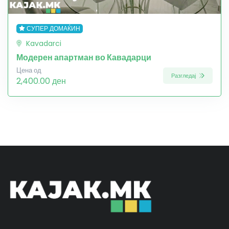
СУПЕР ДОМАЌИН
Kavadarci
Модерен апартман во Кавадарци
Цена од
Разгледај
2,400.00 ден