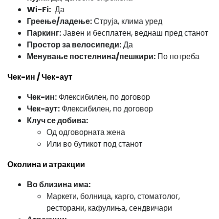
Wi-Fi:
Да
Греење/ладење:
Струја, клима уред
Паркинг:
Јавен и бесплатен, веднаш пред станот
Простор за велосипеди:
Да
Менување постелнина/пешкири:
По потреба
Чек-ин / Чек-аут
Чек-ин:
Флексибилен, по договор
Чек-аут:
Флексибилен, по договор
Клуч се добива:
Од одговорната жена
Или во бутикот под станот
Околина и атракции
Во близина има:
Маркети, болница, карго, стоматолог,
ресторани, кафулиња, сендвичари