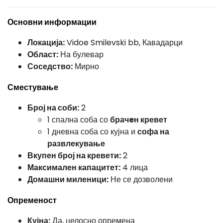
Основни информации
Локација:
Vidoe Smilevski bb, Кавадарци
Област:
На булевар
Соседство:
Мирно
Сместување
Број на соби:
2
1 спална соба со
брачeн кревет
1 дневна соба со кујна и
софа на
развлекување
Вкупен број на кревети:
2
Максимален капацитет:
4 лица
Домашни миленици:
Не се дозволени
Опременост
Кујна:
Да, целосно опремена