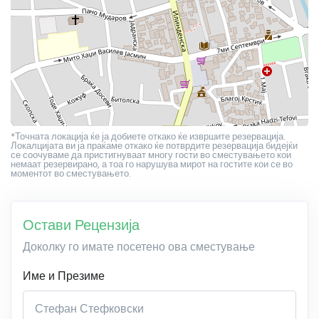
*Точната локација ќе ја добиете откако ќе извршите резервација.
Локалцијата ви ја праќаме откако ќе потврдите резервација бидејќи
се соочуваме да пристигнуваат многу гости во сместувањето кои
немаат резервирано, а тоа го нарушува мирот на гостите кои се во
моментот во сместувањето.
Остави Рецензија
Доколку го имате посетено ова сместување
Име и Презиме