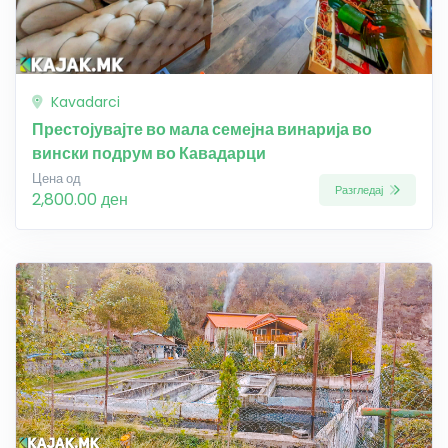
Kavadarci
Престојувајте во мала семејна винарија во
вински подрум во Кавадарци
Цена од
Разгледај
2,800.00 ден