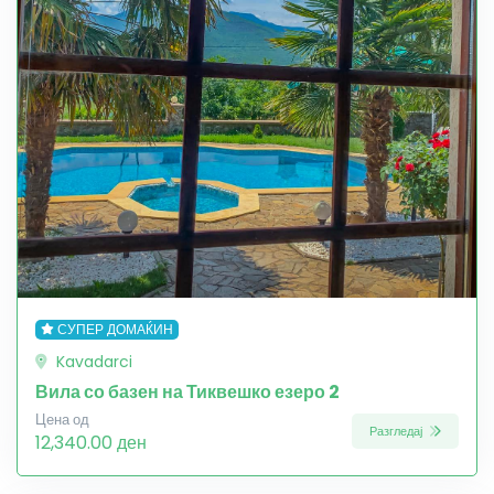
СУПЕР ДОМАЌИН
Kavadarci
Вила со базен на Тиквешко езеро 2
Цена од
Разгледај
12,340.00 ден