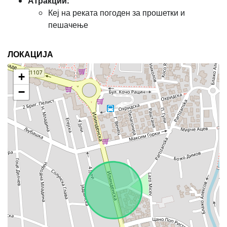
Атракции:
Кеј на реката погоден за прошетки и
пешачење
ЛОКАЦИЈА
+
−