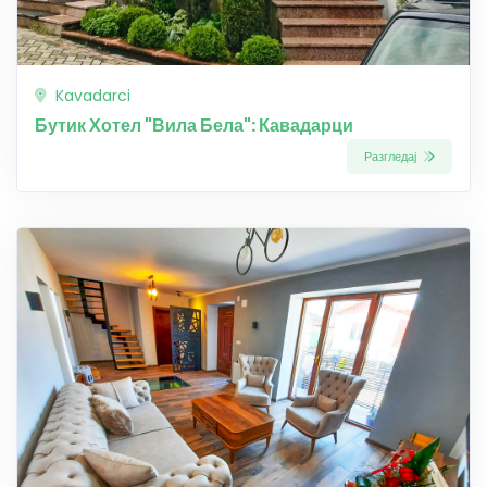
Kavadarci
Бутик Хотел "Вила Бела": Кавадарци
Разгледај