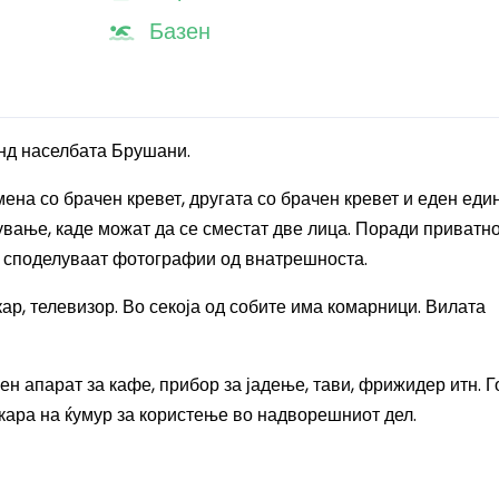
Базен
енд населбата Брушани.
ена со брачен кревет, другата со брачен кревет и еден еди
ување, каде можат да се сместат две лица. Поради приватно
 споделуваат фотографии од внатрешноста.
ар, телевизор. Во секоја од собите има комарници. Вилата
ен апарат за кафе, прибор за јадење, тави, фрижидер итн. Г
кара на ќумур за користење во надворешниот дел.