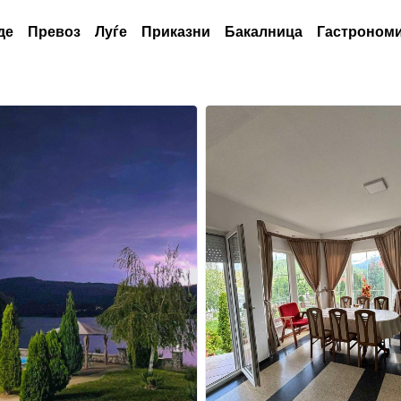
де
Превоз
Луѓе
Приказни
Бакалница
Гастрономи