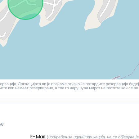
ервација. Локалцијата ви ја праќаме откако ќе потврдите резервација бидеј
то кои немаат резервирано, а тоа го нарушува мирот на гостите кои се во
ње
E-Mail
(потребен за идентификација, не се објавува ја