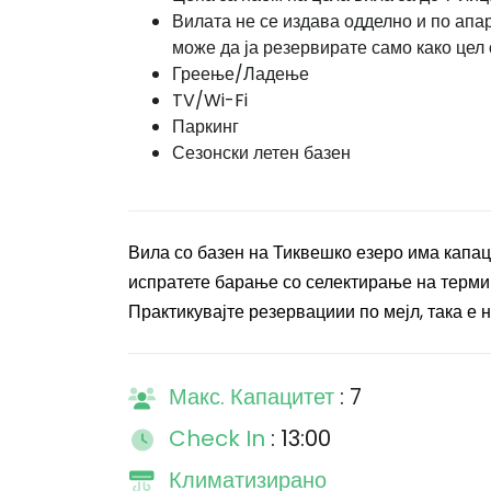
Вилата не се издава одделно и по апа
може да ја резервирате само како цел 
Греење/Ладење
TV/Wi-Fi
Паркинг
Сезонски летен базен
Вила со базен на Тиквешко езеро има капаци
испратете барање со селектирање на термин
Практикувајте резервациии по мејл, така е н
Макс. Капацитет
: 7
Check In
: 13:00
Климатизирано