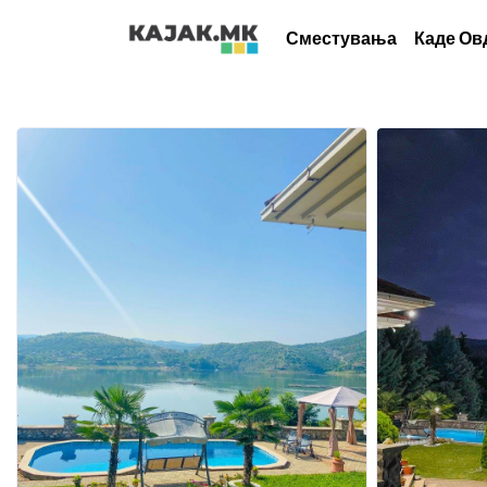
Сместувања
Каде Ов