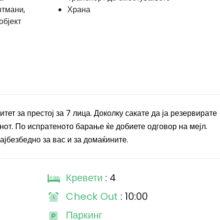
ртмани,
Храна
објект
тет за престој за 7 лица. Доколку сакате да ја резервирате
от. По испратеното барање ќе добиете одговор на мејл.
ајбезбедно за вас и за домаќините.
Кревети
: 4
Check Out
: 10:00
Паркинг