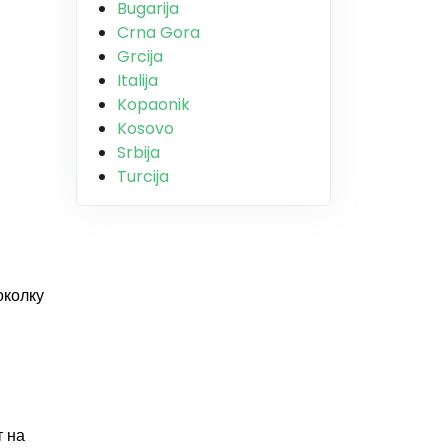
Bugarija
Crna Gora
Grcija
Italija
Kopaonik
Kosovo
Srbija
Turcija
колку
т на