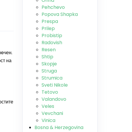
Ohrid
Pehchevo
Popova Shapka
Prespa
Prilep
Probistip
Radovish
Resen
нeчен.
Shtip
ст на
Skopje
Struga
Strumica
Sveti Nikole
Tetovo
Valandovo
остите
Veles
Vevchani
Vinica
Bosna & Herzegovina