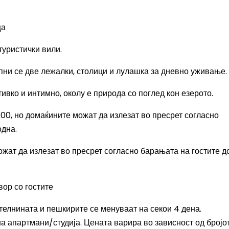
ца
туристички вили.
апни се две лежалки, столици и лулашка за дневно уживање.
тивко и интимно, околу е природа со поглед кон езерото.
3:00, но домаќините можат да излезат во пресрет согласно
одна.
жат да излезат во пресрет согласно барањата на гостите
до
вор со гостите
телнината и пешкирите се менуваат на секои 4 дена.
на апартмани/студија. Цената варира во зависност од бројо