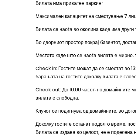
Вилата и
ма приватен паркинг
Максимален капацитет на сместување 7 ли
Вилата се наоѓа во околина каде има други 
Во дворниот простор покрај базентот, дост
Местото каде што се наоѓа вилата е мирно, 
Check in: Гостите можат да се сместат во 1
барањата на гостите
доколку вилата е слоб
Check out:
До
10:00
часот,
но домаќините мо
вилата е слободна.
Клучот се подигнува од домаќините, во дого
Доколку гостите останат подолго време, пос
Вилата се издава во целост, не е поделена 