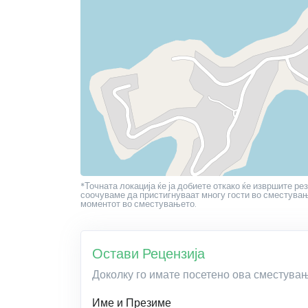
*Точната локација ќе ја добиете откако ќе извршите рез
соочуваме да пристигнуваат многу гости во сместување
моментот во сместувањето.
Остави Рецензија
Доколку го имате посетено ова сместува
Име и Презиме