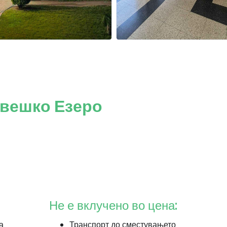
квешко Езеро
Не е вклучено во цена:
а
Транспорт до сместувањето