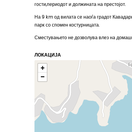
гости,периодот и должината на престојот.
На 9 km од вилата се наоѓа градот Кавадарц
парк со спомен костурницата.
Сместувањето не дозволува влез на домашн
ЛОКАЦИЈА
+
−