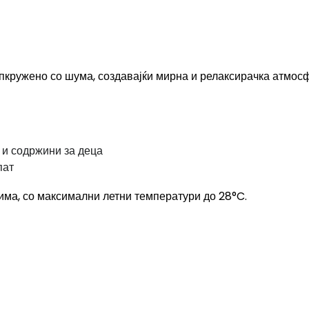
пкружено со шума, создавајќи мирна и релаксирачка атмос
 и содржини за деца
пат
има, со максимални летни температури до 28°C.