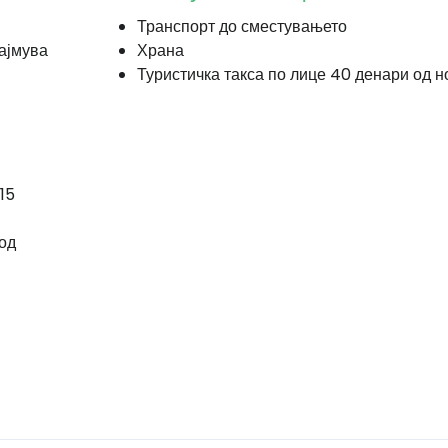
Транспорт до сместувањето
најмува
Храна
Туристичка такса по лице 40 денари од н
15
 од