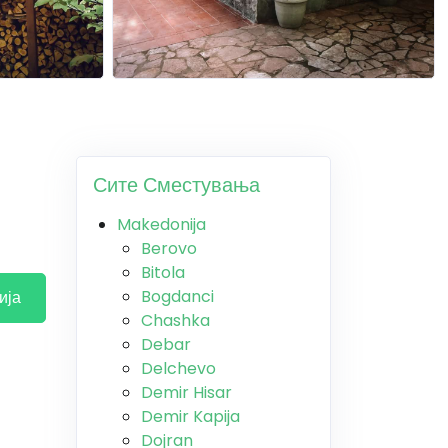
Сите Сместувања
Makedonija
Berovo
Bitola
Bogdanci
ија
Chashka
Debar
Delchevo
Demir Hisar
Demir Kapija
Dojran