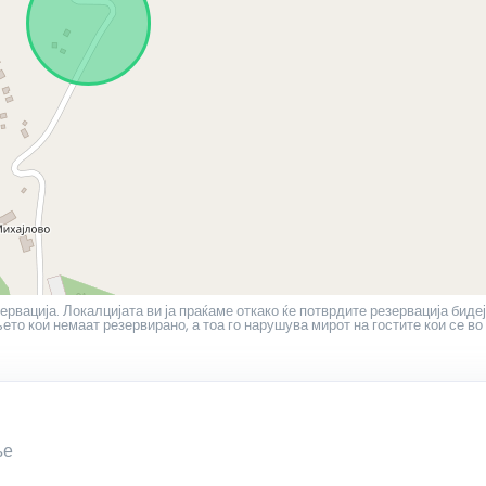
ервација. Локалцијата ви ја праќаме откако ќе потврдите резервација бидеј
то кои немаат резервирано, а тоа го нарушува мирот на гостите кои се во
ње