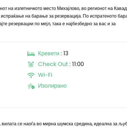
нот на излетничкото место Михајлово, во регионот на Кавад
 испраќање на барање за резервација. По испратеното бар
јте резервации по мејл, така е најбезбедно за вас и за
Кревети
: 13
Check Out
: 11:00
Wi-Fi
Изолирано
 вилата се наоѓа во мирна шумска средина, идеална за љу