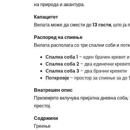
на природа и авантура.
Капацитет
Вилата може да смести до
13 гости
, што ја
Распоред на спиење
Вилата располага со три спални соби и потк
Спална соба 1
– еден брачен кревет и
Спална соба 2
– два единечни кревет
Спална соба 3
– два брачни кревети
Поткровје
– простор за спиење за до 
Внатрешен опис
Приземјето вклучува пријатна дневна соба,
престој.
Содржини
Греење