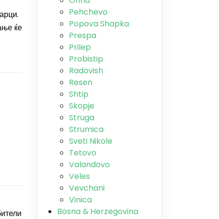
Ohrid
Pehchevo
арци.
Popova Shapka
ање ќе
Prespa
Prilep
Probistip
Radovish
Resen
Shtip
Skopje
Struga
Strumica
Sveti Nikole
Tetovo
Valandovo
Veles
Vevchani
Vinica
Bosna & Herzegovina
бители