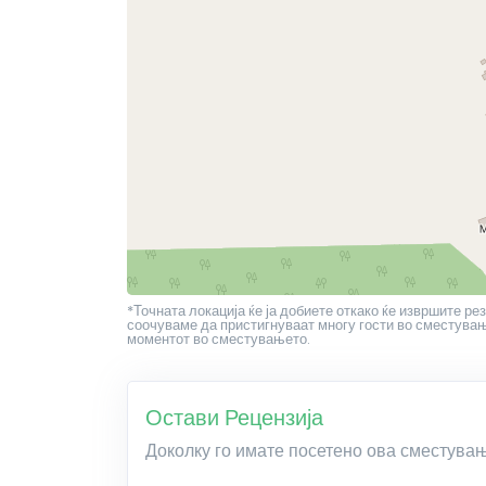
*Точната локација ќе ја добиете откако ќе извршите рез
соочуваме да пристигнуваат многу гости во сместување
моментот во сместувањето.
Остави Рецензија
Доколку го имате посетено ова сместува