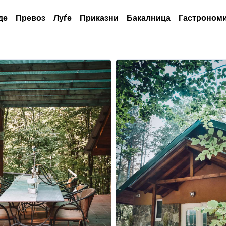
де
Превоз
Луѓе
Приказни
Бакалница
Гастрономи