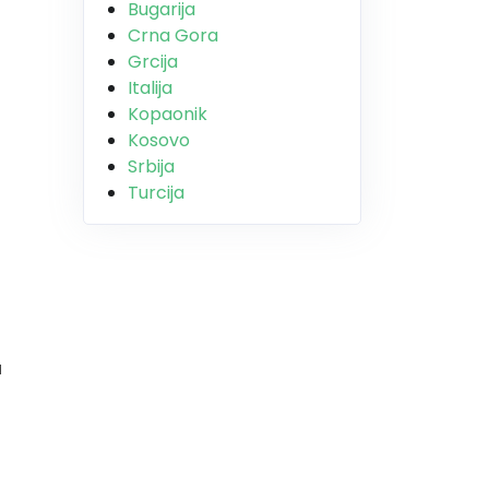
Bugarija
Crna Gora
Grcija
Italija
Kopaonik
Kosovo
Srbija
Turcija
н