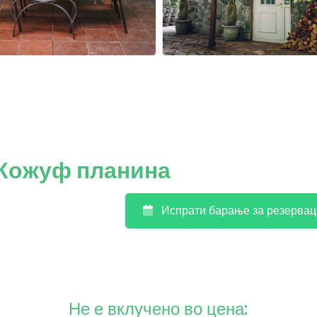
 Кожуф планина
Испрати барање за резервац
Не е вклучено во цена: