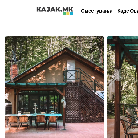
Сместувања
Каде Ов