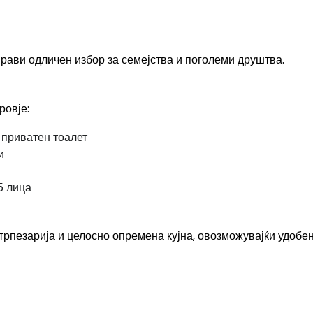
 прави одличен избор за семејства и поголеми друштва.
ровје:
 приватен тоалет
и
5 лица
 трпезарија и целосно опремена кујна, овозможувајќи удобе