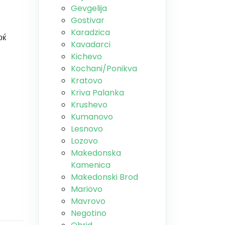
Gevgelija
Gostivar
Karadzica
оќ
Kavadarci
Kichevo
Kochani/Ponikva
Kratovo
Kriva Palanka
Krushevo
Kumanovo
Lesnovo
Lozovo
Makedonska
Kamenica
Makedonski Brod
Mariovo
Mavrovo
Negotino