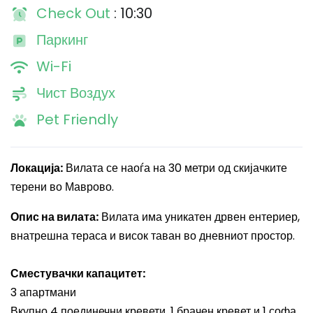
Check Out
: 10:30
Паркинг
Wi-Fi
Чист Воздух
Pet Friendly
Локација:
Вилата се наоѓа на 30 метри од скијачките
терени во Маврово.
Опис на вилата:
Вилата има уникатен дрвен ентериер,
внатрешна тераса и висок таван во дневниот простор.
Сместувачки капацитет:
3 апартмани
Вкупно 4 поединечни кревети, 1 брачен кревет и 1 софа