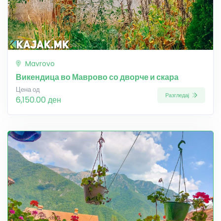
Mavrovo
Викендица во Маврово со дворче и скара
Цена од
Разгледај
6,150.00 ден