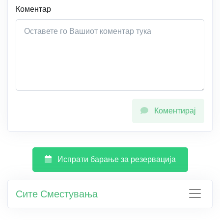
Коментар
Коментирај
Испрати барање за резервација
Сите Сместувања