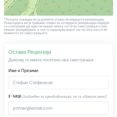
*Точната локација ќе ја добиете откако ќе извршите резервација.
Локалцијата ви ја праќаме откако ќе потврдите резервација бидејќи
се соочуваме да пристигнуваат многу гости во сместувањето кои
немаат резервирано, а тоа го нарушува мирот на гостите кои се во
моментот во сместувањето.
Остави Рецензија
Доколку го имате посетено ова сместување
Име и Презиме
E-Mail
(потребен за идентификација, не се објавува јавно)