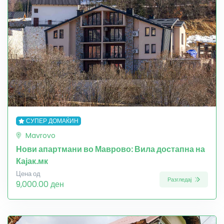
СУПЕР ДОМАЌИН
Mavrovo
Нови апартмани во Маврово: Вила достапна на
Кајак.мк
Цена од
Разгледај
9,000.00 ден