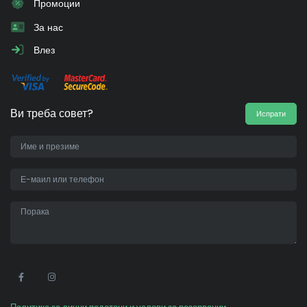
Промоции
За нас
Влез
Ви треба совет?
Испрати
•