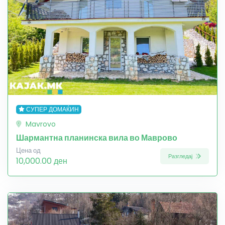
СУПЕР ДОМАЌИН
Mavrovo
Шармантна планинска вила во Маврово
Цена од
Разгледај
10,000.00 ден