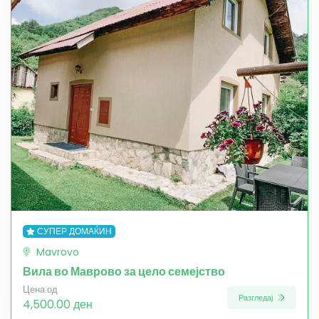
СУПЕР ДОМАЌИН
Mavrovo
Вила во Маврово за цело семејство
Цена од
Разгледај
4,500.00 ден