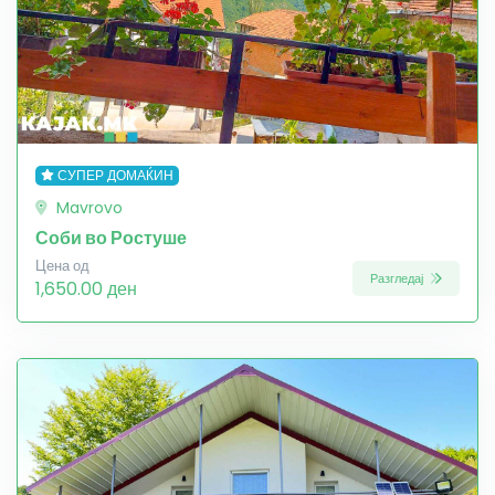
СУПЕР ДОМАЌИН
Mavrovo
Соби во Ростуше
Цена од
Разгледај
1,650.00 ден