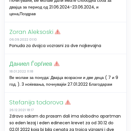
Почитувани, Ве молам дали имате слободна соба за
двајца за период од 21.06.2024-23.06.2024, и
цена,Поздрав
Zoran Aleksoski
06.09.2022 01:10
Ponuda za dvajca vozrasni za dve nojkevajna
Даниел Ѓорѓиев
18.01.2022 11:18
Ве молам за понуда: Двајца возрасни и две деца ( 7 и 9
год. ). 3 ноќевања, почнувајќи 27.01.2022 Благодарам
Stefanija todorova
26.12.2021 18:17
Zdravo sakam da prasam dali ima slobodno apartman
so eden lezaj i eden edinecen krevet za od 30.12 do
02.01 2022 koja bi bila cenata za trojca vizrasni i dve