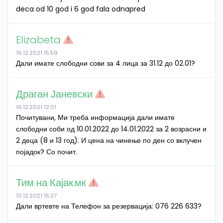
deca od 10 god i 6 god fala odnapred
Elizabeta
16.12.2021 15:59
Дали имате слободни сови за 4 лица за 31.12 до 02.01?
Драган Јаневски
16.12.2021 12:01
Почитувани, Ми треба информација дали имате
слободни соби од 10.01.2022 до 14.01.2022 за 2 возрасни и
2 деца (8 и 13 год). И цена на чинење по ден со вклучен
појадок? Со почит.
Тим на Кајак.мк
10.12.2021 15:37
Дали вртевте на Телефон за резервација: 076 226 633?