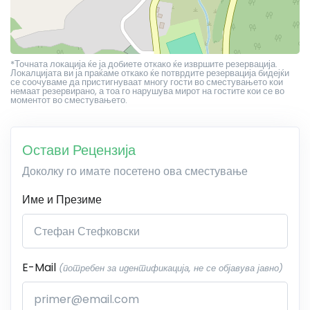
*Точната локација ќе ја добиете откако ќе извршите резервација.
Локалцијата ви ја праќаме откако ќе потврдите резервација бидејќи
се соочуваме да пристигнуваат многу гости во сместувањето кои
немаат резервирано, а тоа го нарушува мирот на гостите кои се во
моментот во сместувањето.
Остави Рецензија
Доколку го имате посетено ова сместување
Име и Презиме
E-Mail
(потребен за идентификација, не се објавува јавно)