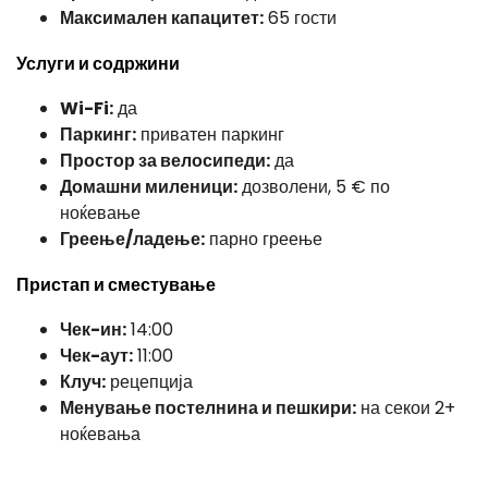
Максимален капацитет:
65 гости
Услуги и содржини
Wi-Fi:
да
Паркинг:
приватен паркинг
Простор за велосипеди:
да
Домашни миленици:
дозволени, 5 € по
ноќевање
Греење/ладење:
парно греење
Пристап и сместување
Чек-ин:
14:00
Чек-аут:
11:00
Клуч:
рецепција
Менување постелнина и пешкири:
на секои 2+
ноќевања