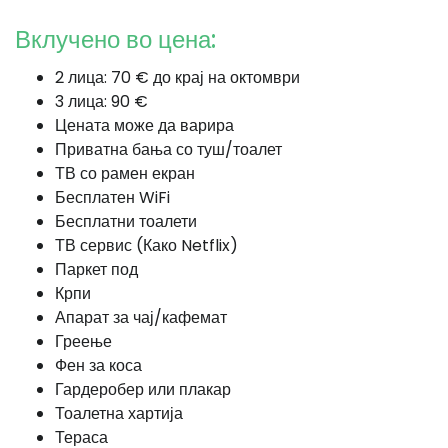
Вклучено во цена:
2 лица: 70 € до крај на октомври
3 лица: 90 €
Цената може да варира
Приватна бања со туш/тоалет
ТВ со рамен екран
Бесплатен WiFi
Бесплатни тоалети
ТВ сервис (Како Netflix)
Паркет под
Крпи
Апарат за чај/кафемат
Греење
Фен за коса
Гардеробер или плакар
Тоалетна хартија
Тераса