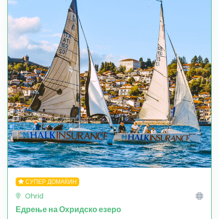
СУПЕР ДОМАЌИН
Ohrid
Едрење на Охридско езеро