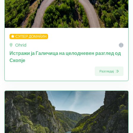
СУПЕР ДОМАЌИН
Ohrid
Истражи ја Галичица на целодневен разглед од
Скопје
Разгледај