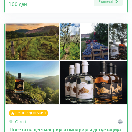
Разгледај
1.00 ден
СУПЕР ДОМАЌИН
Ohrid
Посета на дестилерија и винарија и дегустација