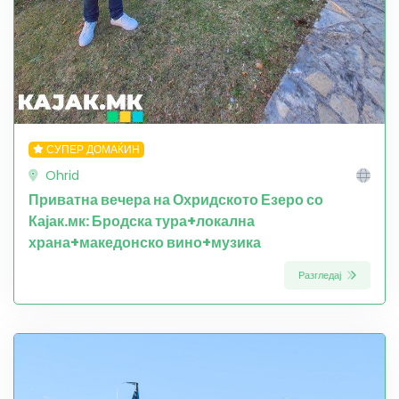
СУПЕР ДОМАЌИН
Ohrid
Приватна вечера на Охридското Езеро со
Кајак.мк: Бродска тура+локална
храна+македонско вино+музика
Разгледај