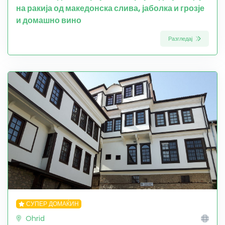
на ракија од македонска слива, јаболка и грозје
и домашно вино
Разгледај
СУПЕР ДОМАЌИН
Ohrid