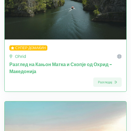
СУПЕР ДОМАЌИН
Ohrid
Разглед на Кањон Матка и Скопје од Охрид -
Македонија
Разгледај