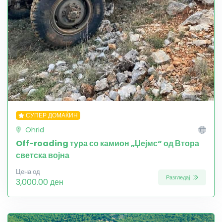
СУПЕР ДОМАЌИН
Ohrid
Off-roading тура со камион „Џејмс“ од Втора
светска војна
Цена од
Разгледај
3,000.00 ден