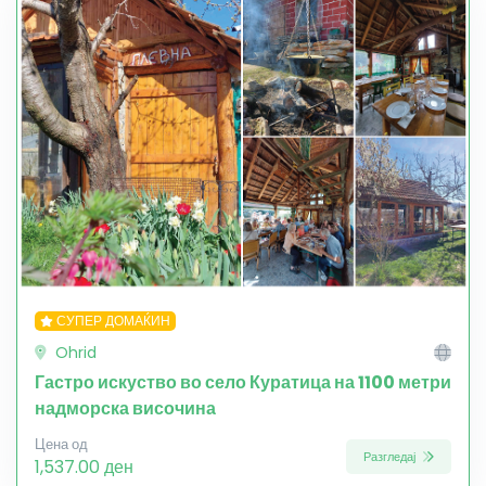
СУПЕР ДОМАЌИН
Ohrid
Гастро искуство во село Куратица на 1100 метри
надморска височина
Цена од
Разгледај
1,537.00 ден