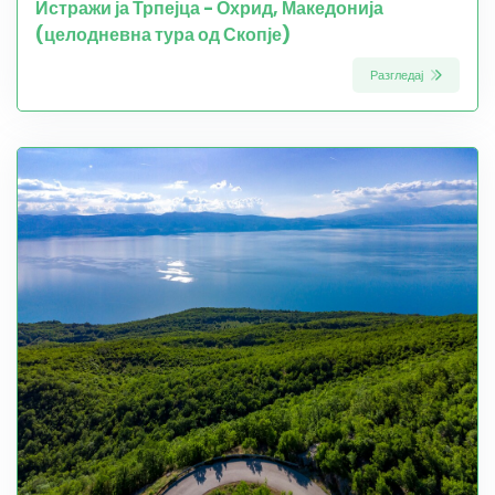
Истражи ја Трпејца - Охрид, Македонија
(целодневна тура од Скопје)
Разгледај