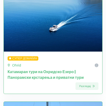
СУПЕР ДОМАЌИН
Ohrid
Катамаран тури на Охридско Езеро |
Панорамски крстарења и приватни тури
Разгледај