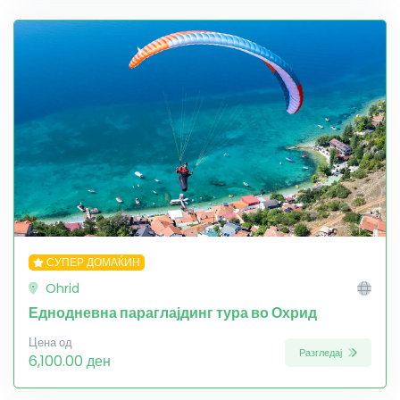
СУПЕР ДОМАЌИН
Ohrid
Еднодневна параглајдинг тура во Охрид
Цена од
Разгледај
6,100.00 ден