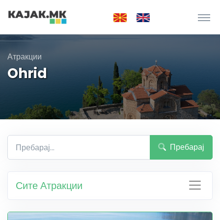
Атракции
Ohrid
Пребарај
Сите Атракции