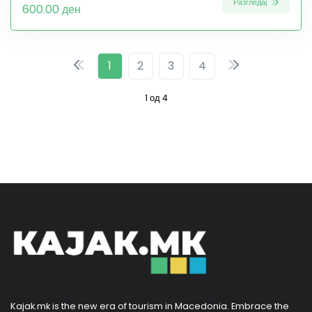
Разгледај
600.00 ден
1
2
3
4
1 од 4
Kajak.mk is the new era of tourism in Macedonia. Embrace the