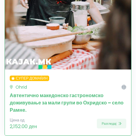
СУПЕР ДОМАЌИН
Ohrid
Автентично македонско гастрономско
доживување за мали групи во Охридско – село
Рамне.
Цена од
Разгледај
2,152.00 ден