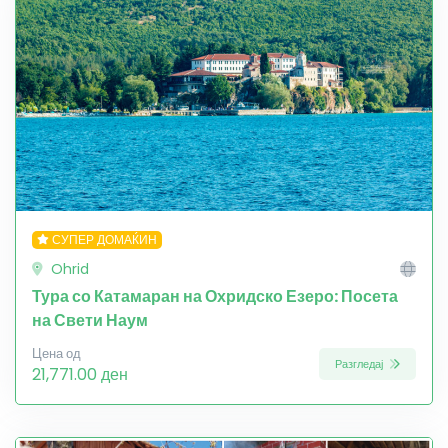
СУПЕР ДОМАЌИН
Ohrid
Тура со Катамаран на Охридско Езеро: Посета
на Свети Наум
Цена од
Разгледај
21,771.00 ден