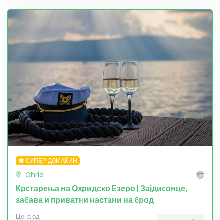
СУПЕР ДОМАЌИН
Ohrid
Крстарења на Охридско Езеро | Зајдисонце,
забава и приватни настани на брод
Цена од