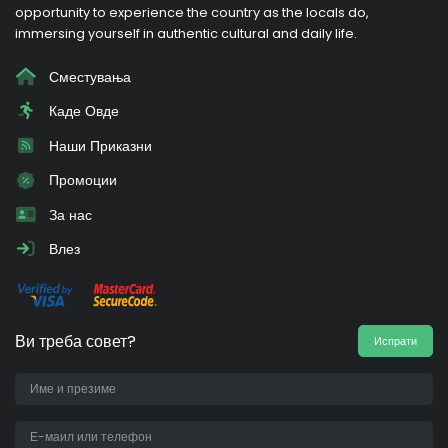
opportunity to experience the country as the locals do,
immersing yourself in authentic cultural and daily life.
Сместувања
Каде Овде
Наши Приказни
Промоции
За нас
Влез
Ви треба совет?
Испрати