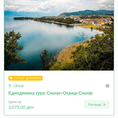
СУПЕР ДОМАЌИН
Ohrid
Еднодневна тура: Скопје-Охрид-Скопје
Цена од
Разгледај
3,075.00 ден