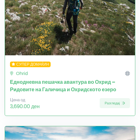
СУПЕР ДОМАЌИН
Ohrid
Еднодневна пешачка авантура во Охрид –
Ридовите на Галичица и Охридското езеро
Цена од
Разгледај
3,690.00 ден