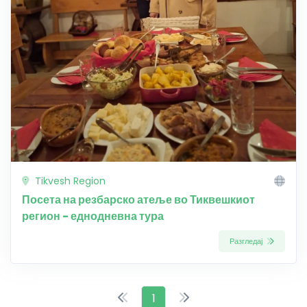
Tikvesh Region
Посета на резбарско атеље во Тиквешкиот
регион - еднодневна тура
Разгледај
1