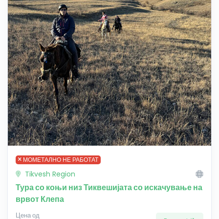
МОМЕТАЛНО НЕ РАБОТАТ
Tikvesh Region
Тура со коњи низ Тиквешијата со искачување на
врвот Клепа
Цена од