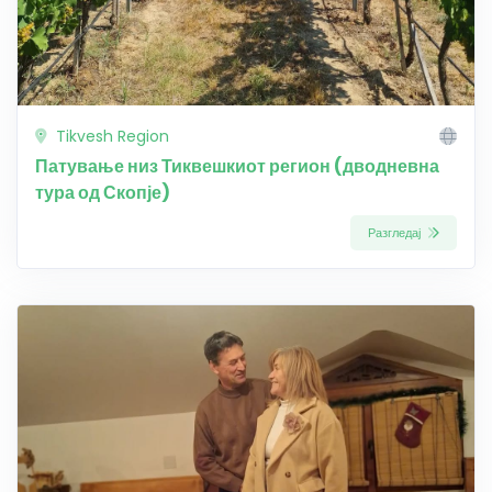
Tikvesh Region
Патување низ Тиквешкиот регион (дводневна
тура од Скопје)
Разгледај