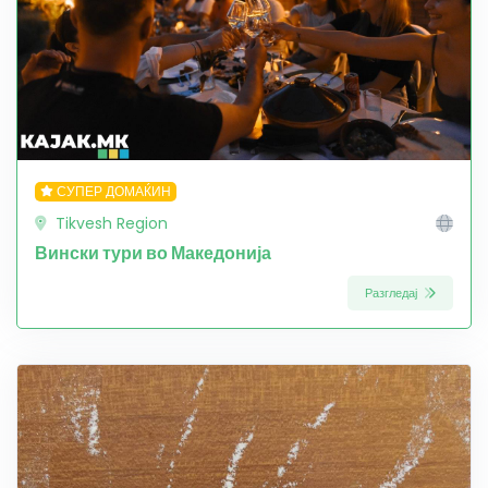
СУПЕР ДОМАЌИН
Tikvesh Region
Вински тури во Македонија
Разгледај