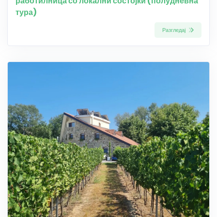
работилница со локални состојки (полудневна
тура)
Разгледај