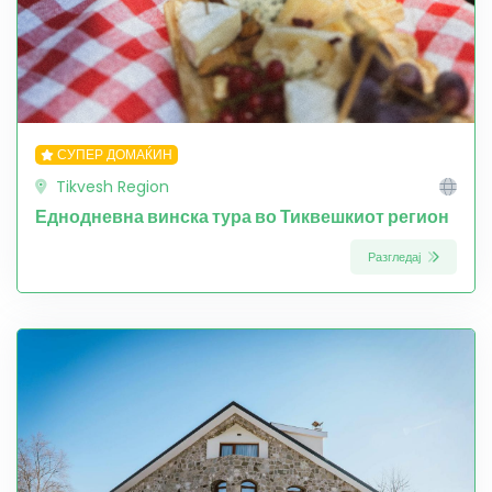
СУПЕР ДОМАЌИН
Tikvesh Region
Еднодневна винска тура во Тиквешкиот регион
Разгледај