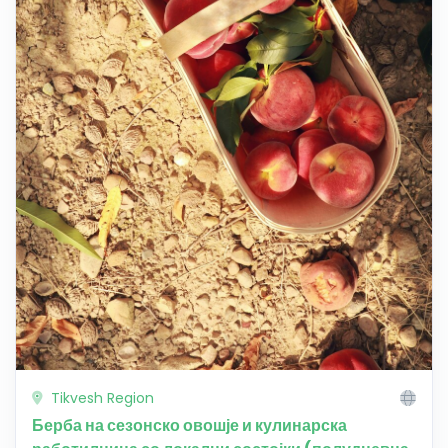
Tikvesh Region
Берба на сезонско овошје и кулинарска