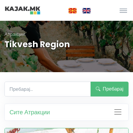
Атракции
Tikvesh Region
Пребарај
Сите Атракции