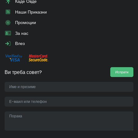
Каде Овде
Наши Приказни
Промоции
За нас
Влез
Ви треба совет?
Испрати