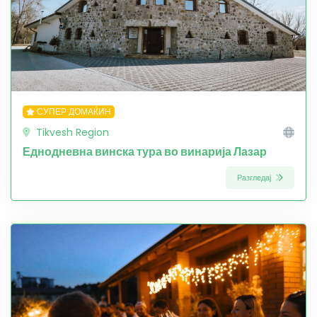
СУПЕР ДОМАЌИН
Tikvesh Region
Еднодневна винска тура во винарија Лазар
Разгледај