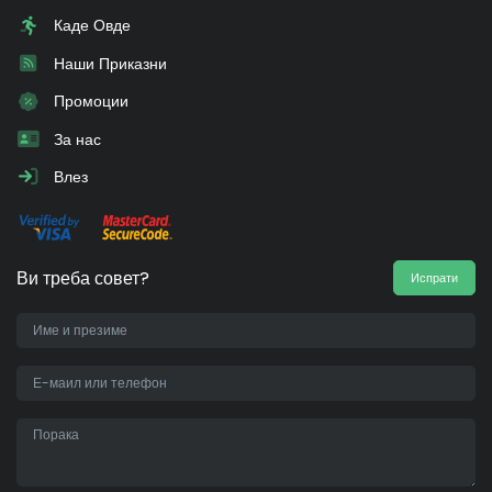
Каде Овде
Наши Приказни
Промоции
За нас
Влез
Ви треба совет?
Испрати