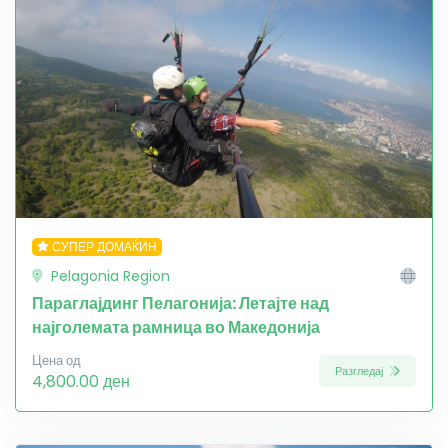
СУПЕР ДОМАЌИН
Pelagonia Region
Параглајдинг Пелагонија: Летајте над
најголемата рамница во Македонија
Цена од
Разгледај
4,800.00 ден