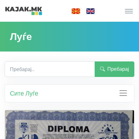
Луѓе
Пребарај
Сите Луѓе