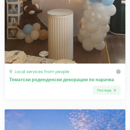
Local services from people
Тематски роденденски декорации по нарачка
Разгледај