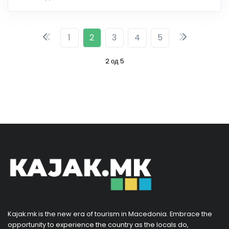
1
2
3
4
5
2 од 5
Kajak.mk is the new era of tourism in Macedonia. Embrace the
opportunity to experience the country as the locals do,