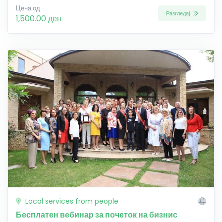
Цена од
Разгледај
1,500.00 ден
Local services from people
Бесплатен вебинар за почеток на бизнис