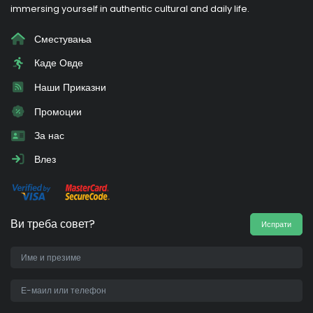
immersing yourself in authentic cultural and daily life.
Сместувања
Каде Овде
Наши Приказни
Промоции
За нас
Влез
Ви треба совет?
Испрати