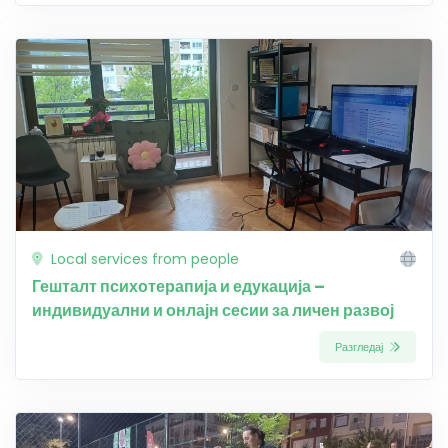
Local services from people
Гешталт психотерапија и едукација –
индивидуални и онлајн сесии за личен развој
Разгледај