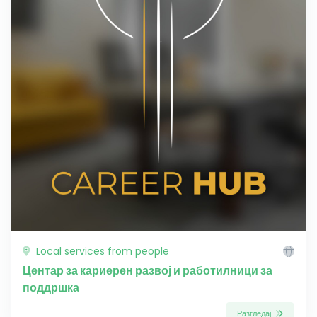
Local services from people
Центар за кариерен развој и работилници за
поддршка
Разгледај