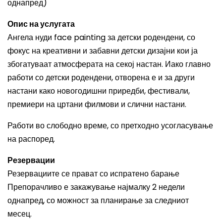
однапред)
Опис на услугата
Ангела нуди face painting за детски родендени, со
фокус на креативни и забавни детски дизајни кои ја
збогатуваат атмосферата на секој настан. Иако главно
работи со детски родендени, отворена е и за други
настани како новогодишни приредби, фестивали,
премиери на цртани филмови и слични настани.
Работи во слободно време, со претходно усогласување
на распоред.
Резервации
Резервациите се прават со испратено барање
Препорачливо е закажување најмалку 2 недели
однапред, со можност за планирање за следниот
месец.