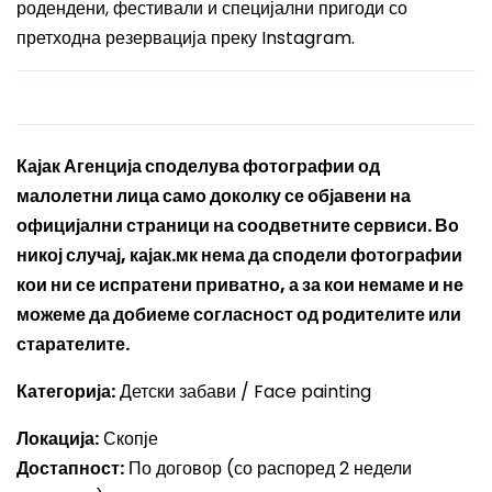
родендени, фестивали и специјални пригоди со
претходна резервација преку Instagram.
Кајак Агенција споделува фотографии од
малолетни лица
само доколку се објавени на
официјални страници на соодветните сервиси
. Во
никој случај, кајак.мк
нема да сподели фотографии
кои ни се испратени приватно
, а за кои
немаме и не
можеме да добиеме согласност од родителите или
старателите
.
Категорија:
Детски забави / Face painting
Локација:
Скопје
Достапност:
По договор (со распоред 2 недели