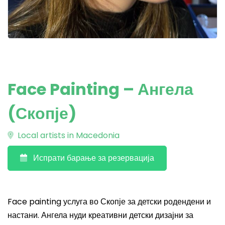
Face Painting – Ангела
(Скопје)
Local artists in Macedonia
Испрати барање за резервација
Face painting услуга во Скопје за детски родендени и
настани. Ангела нуди креативни детски дизајни за