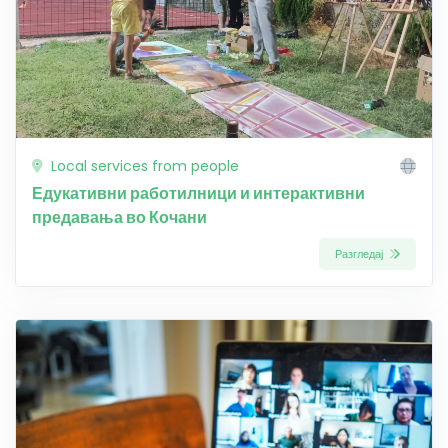
Local services from people
Едукативни работилници и интерактивни
предавања во Кочани
Разгледај