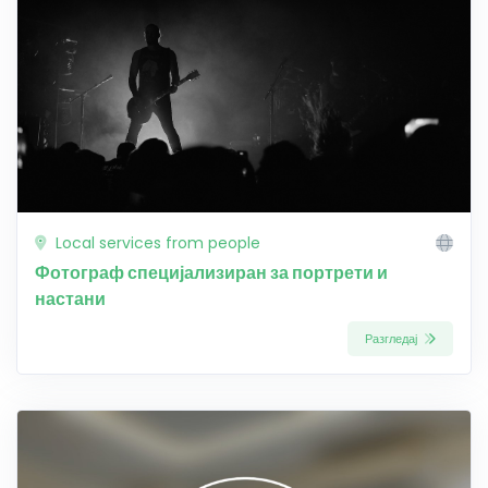
Local services from people
Фотограф специјализиран за портрети и
настани
Разгледај