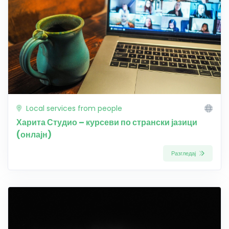
Local services from people
Харита Студио – курсеви по странски јазици
(онлајн)
Разгледај