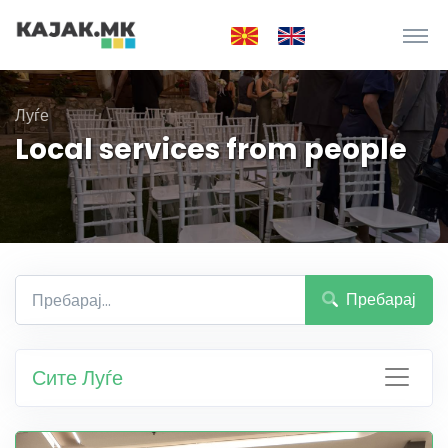
Луѓе
Local services from people
Пребарај
Сите Луѓе