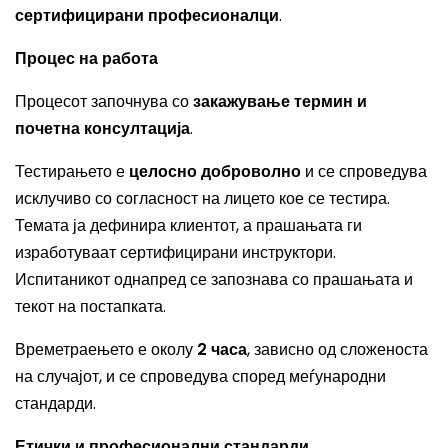
сертифицирани професионалци
.
Процес на работа
Процесот започнува со
закажување термин и
почетна консултација
.
Тестирањето е
целосно доброволно
и се спроведува
исклучиво со согласност на лицето кое се тестира.
Темата ја дефинира клиентот, а прашањата ги
изработуваат сертифицирани инструктори.
Испитаникот однапред се запознава со прашањата и
текот на постапката.
Времетраењето е околу
2 часа
, зависно од сложеноста
на случајот, и се спроведува според меѓународни
стандарди.
Етички и професионални стандарди