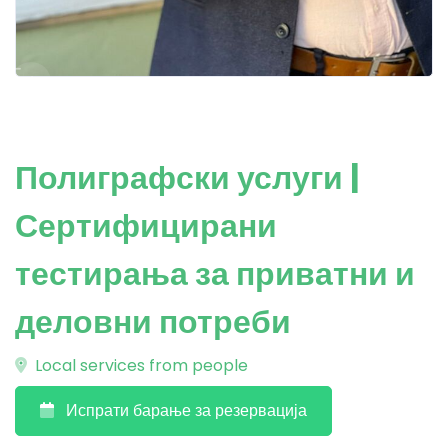
Полиграфски услуги |
Сертифицирани
тестирања за приватни и
деловни потреби
Local services from people
Испрати барање за резервација