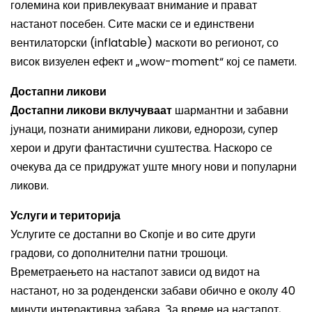
големина кои привлекуваат внимание и прават
настанот посебен. Сите маски се и единствени
вентилаторски (inflatable) маскоти во регионот, со
висок визуелен ефект и „wow-moment“ кој се памети.
Достапни ликови
Достапни ликови вклучуваат
шармантни и забавни
јунаци, познати анимирани ликови, еднорози, супер
херои и други фантастични суштества. Наскоро се
очекува да се придружат уште многу нови и популарни
ликови.
Услуги и територија
Услугите се достапни во Скопје и во сите други
градови, со дополнителни патни трошоци.
Времетраењето на настапот зависи од видот на
настанот, но за роденденски забави обично е околу 40
минути интерактивна забава. За време на настапот,