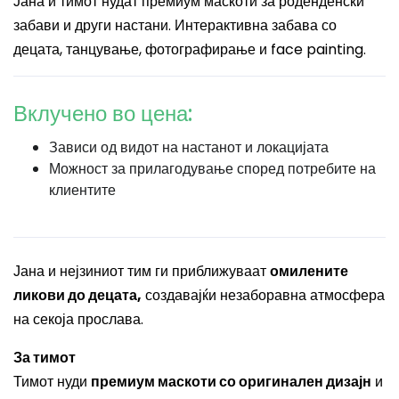
Јана и тимот нудат премиум маскоти за роденденски
забави и други настани. Интерактивна забава со
децата, танцување, фотографирање и face painting.
Вклучено во цена:
Зависи од видот на настанот и локацијата
Можност за прилагодување според потребите на
клиентите
Јана и нејзиниот тим ги приближуваат
омилените
ликови до децата,
создавајќи незаборавна атмосфера
на секоја прослава.
За тимот
Тимот нуди
премиум маскоти со оригинален дизајн
и