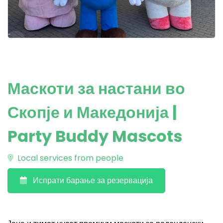
Маскоти за настани во
Скопје и Македонија |
Party Buddy Mascots
Local services from people
Испрати барање за резервација