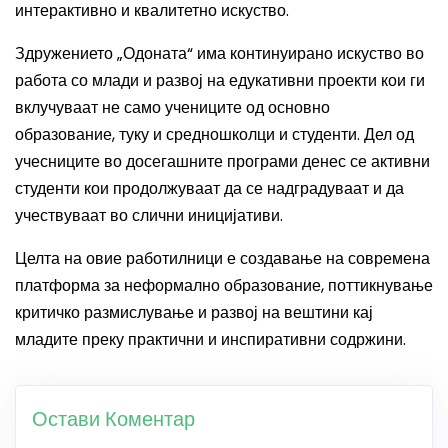
интерактивно и квалитетно искуство.
Здружението „Одоната“ има континуирано искуство во
работа со млади и развој на едукативни проекти кои ги
вклучуваат не само учениците од основно
образование, туку и средношколци и студенти. Дел од
учесниците во досегашните програми денес се активни
студенти кои продолжуваат да се надградуваат и да
учествуваат во слични иницијативи.
Целта на овие работилници е создавање на современа
платформа за неформално образование, поттикнување
критичко размислување и развој на вештини кај
младите преку практични и инспиративни содржини.
Остави Коментар