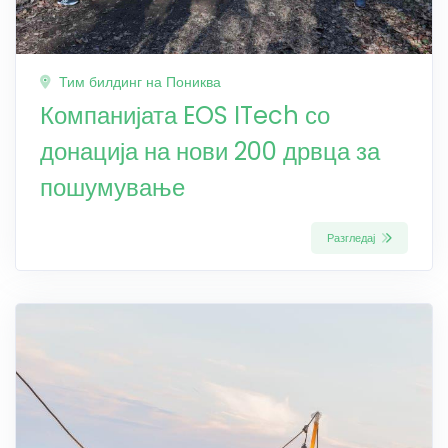
Тим билдинг на Пониква
Компанијата EOS ITech со
донација на нови 200 дрвца за
пошумување
Разгледај