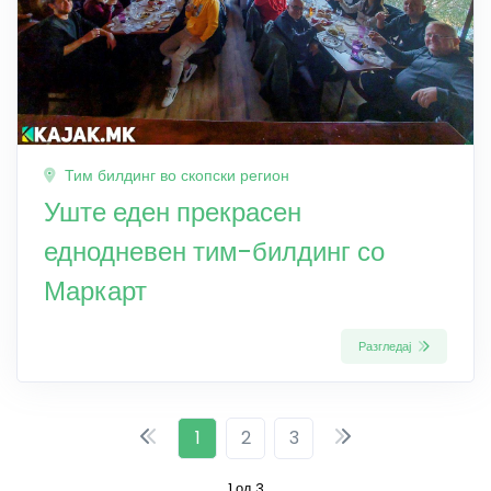
Тим билдинг во скопски регион
Уште еден прекрасен
еднодневен тим-билдинг со
Маркарт
Разгледај
1
2
3
1 од 3