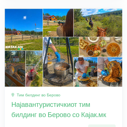
Тим билдинг во Берово
Најавантуристичкиот тим
билдинг во Берово со Кајак.мк