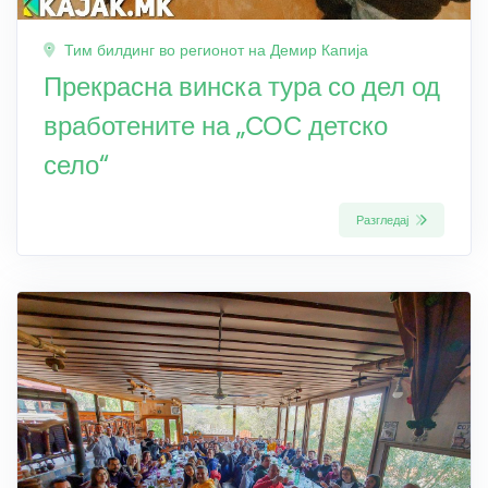
Тим билдинг во регионот на Демир Капија
Прекрасна винска тура со дел од
вработените на „СОС детско
село“
Разгледај