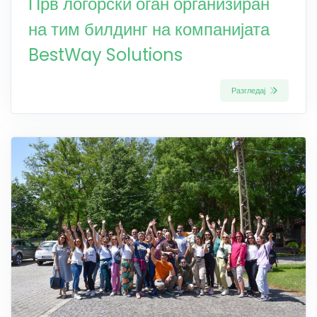
Прв логорски оган организиран
на тим билдинг на компанијата
BestWay Solutions
Разгледај