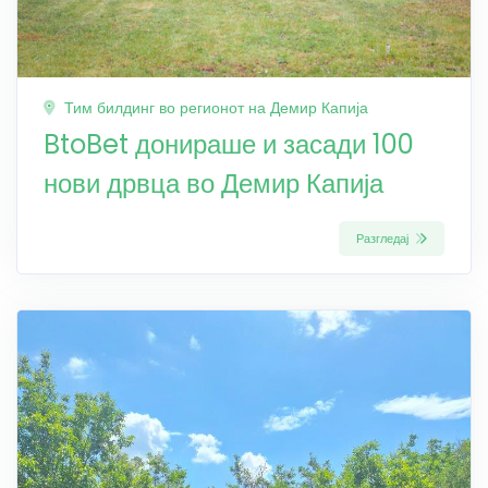
Тим билдинг во регионот на Демир Капија
BtoBet донираше и засади 100
нови дрвца во Демир Капија
Разгледај