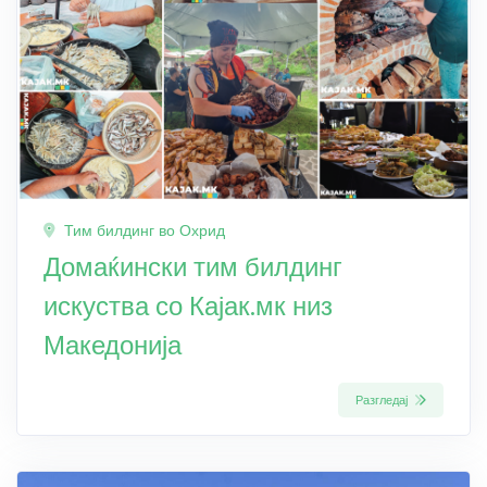
Тим билдинг во Охрид
Домаќински тим билдинг
искуства со Кајак.мк низ
Македонија
Разгледај