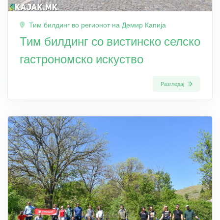
Тим билдинг во регионот на Демир Капија
Тим билдинг со вистинско селско
гастрономско искуство
Разгледај