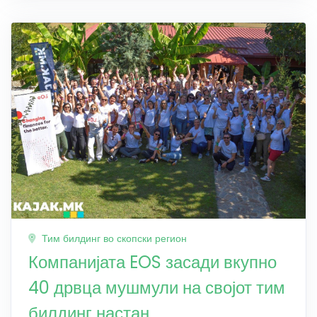
Тим билдинг во скопски регион
Компанијата EOS засади вкупно
40 дрвца мушмули на својот тим
билдинг настан