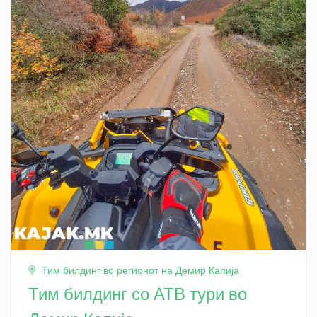
Тим билдинг во регионот на Демир Капија
Тим билдинг со АТВ тури во