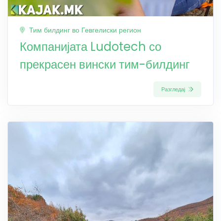
Тим билдинг во Гевгелиски регион
Компанијата Ludotech со
прекрасен вински тим-билдинг
Разгледај