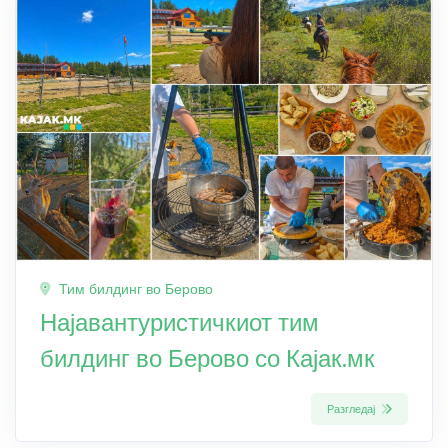
Тим билдинг во Берово
Најавантуристичкиот тим
билдинг во Берово со Кајак.мк
Разгледај