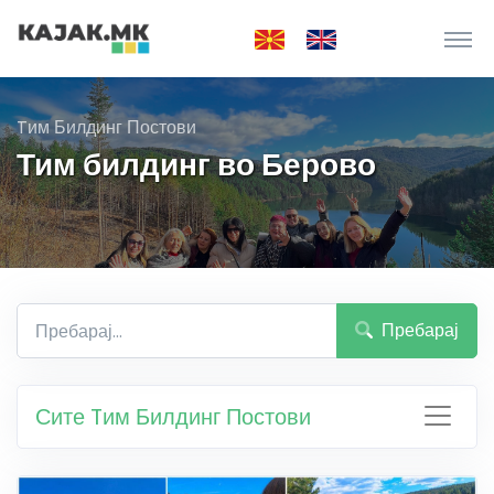
Tим Билдинг Постови
Тим билдинг во Берово
Пребарај
Сите Tим Билдинг Постови