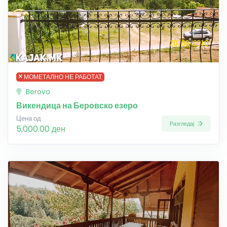
МОМЕТАЛНО НЕ РАБОТАТ
Berovo
Викендица на Беровско езеро
Цена од
Разгледај
5,000.00 ден