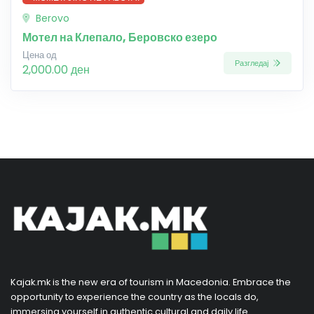
Berovo
Мотел на Клепало, Беровско езеро
Цена од
Разгледај
2,000.00 ден
Kajak.mk is the new era of tourism in Macedonia. Embrace the
opportunity to experience the country as the locals do,
immersing yourself in authentic cultural and daily life.