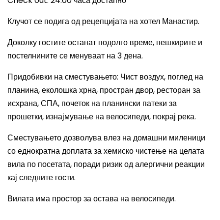
Check out: 24:00
часа достапно
Клучот се подига од рецепцијата на хотел Манастир.
Доколку гостите останат подолго време, пешкирите и
постелнините се менуваат на 3 дена.
Придобивки на сместувањето
:
Ч
ист воздух, поглед на
планина, еколошка хрна, простран двор, ресторан за
исхрана, СПА, почеток на планински патеки за
прошетки, изнајмување на велосипеди, покрај река
.
Сместувањето дозволува влез на домашни миленици
со еднократна доплата за хемиско чистење на целата
вила по посетата, поради ризик од алергични реакции
кај следните гости.
Вилата има простор за остава на велосипеди.