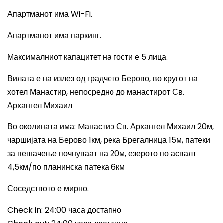
Апартманот има
Wi-Fi.
Апартманот има паркинг.
Максималниот капацитет на гости е 5 лица.
Вилата е на
излез од градчето Берово, во кругот на
хотел Манастир, непосредно до манастирот Св.
Архангел Михаил
Во околината има
: Mанастир Св. Архангел Михаил 20м,
чаршијата на Берово 1км, река Брегалница 15м, патеки
за пешачење почнуваат на 20м, езерото по асвалт
4,5км/по планинска патека 6км
Соседството е мирно.
Check in: 24:00
часа достапно