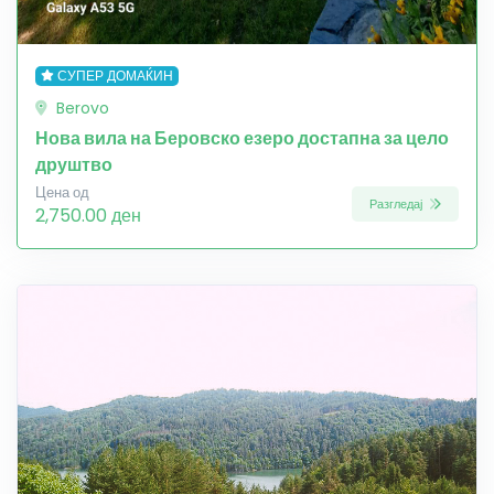
СУПЕР ДОМАЌИН
Berovo
Нова вила на Беровско езеро достапна за цело
друштво
Цена од
Разгледај
2,750.00 ден