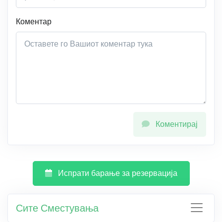
Коментар
Коментирај
Испрати барање за резервација
Сите Сместувања