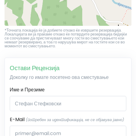
*Точната локација ќе ја добиете откако ќе извршите резервација.
Локалцијата ви ја праќаме откако ќе потврдите резервација бидејќи
се соочуваме да пристигнуваат многу гости во сместувањето кои
немаат резервирано, а тоа го нарушува мирот на гостите кои се во
моментот во сместувањето.
Остави Рецензија
Доколку го имате посетено ова сместување
Име и Презиме
E-Mail
(потребен за идентификација, не се објавува јавно)