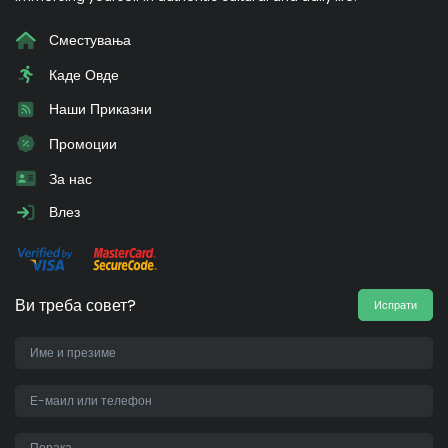
Сместувања
Каде Овде
Наши Приказни
Промоции
За нас
Влез
Ви треба совет?
Испрати