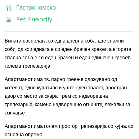
Гастрономско
Pet Friendly
Вилата располага со една дневна соба, две спални
соби, од кои едната е со еден брачен кревет, а втората
спална соба е со еден брачен и еден единечен кревет,
голема трепезарија
Апартманот има
тв, парно греење одржувано од
хотелот, едно купатило и уште еден тоалет, простран
двор со место за скара, трем со надворешна
трепезарија, камено надворешно огниште, лежалки за
сончање
.
Апартманот има
голем простор трепезарија со кујна, со
основна опрема