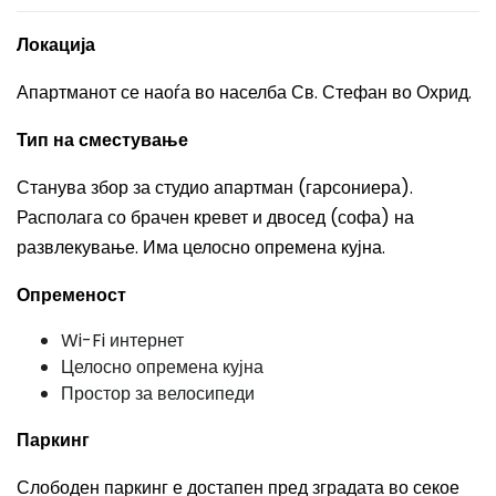
Локација
Апартманот се наоѓа во населба Св. Стефан во Охрид.
Тип на сместување
Станува збор за студио апартман (гарсониера).
Располага со брачен кревет и двосед (софа) на
развлекување. Има целосно опремена кујна.
Опременост
Wi-Fi интернет
Целосно опремена кујна
Простор за велосипеди
Паркинг
Слободен паркинг е достапен пред зградата во секое