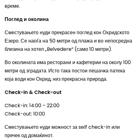
време.
Поглед и околина
Сместувањето нуди прекрасен поглед кон Охридското
Езеро. Се наоѓа на 50 метри од плажа и во непосредна
близина на хотел „Belvedere“ (само 10 метри).
Во околината има ресторани и кафетерии на околу 100
метри од зградата. Исто така постои пешачка патека
која води кон Охрид, низ прекрасна природа.
Check-in & Check-out
Check-in: 14:00 – 22:00
Check-out: 10:00
Сместувањето нуди можност за self check-in или
пречек од домаќинот.