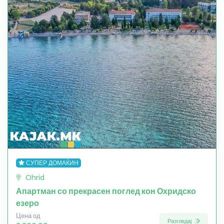
СУПЕР ДОМАЌИН
Ohrid
Апартман со прекрасен поглед кон Охридско
езеро
Цена од
Разгледај