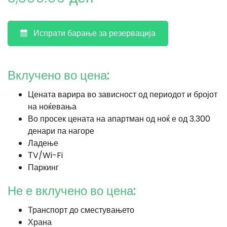
Испрати барање за резервација
Вклучено во цена:
Цената варира во зависност од периодот и бројот
на ноќевања
Во просек цената на апартман од ноќ е од 3.300
денари па нагоре
Ладење
ТV/Wi-Fi
Паркинг
Не е вклучено во цена:
Транспорт до сместувањето
Храна