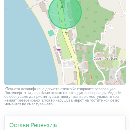
*Точната локација ќе ја добиете откако ќе извршите резервација.
Локалцијата ви ја праќаме откако ќе потврдите резервација бидејќи
се соочуваме да пристигнуваат многу гости во сместувањето кои
немаат резервирано, а тоа го нарушува мирот на гостите кои се во
моментот во сместувањето.
Остави Рецензија