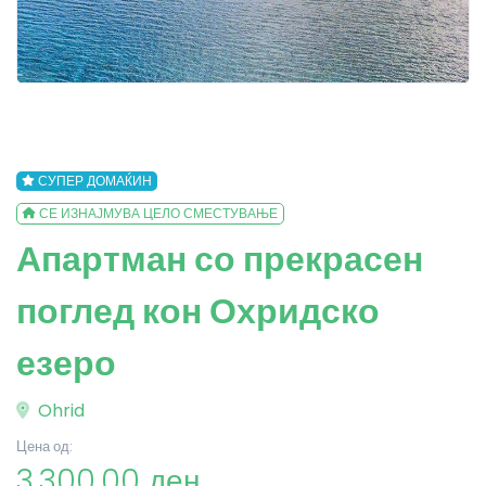
СУПЕР ДОМАЌИН
СЕ ИЗНАЈМУВА ЦЕЛО СМЕСТУВАЊЕ
Апартман со прекрасен
поглед кон Охридско
езеро
Ohrid
Цена од:
3,300.00 ден