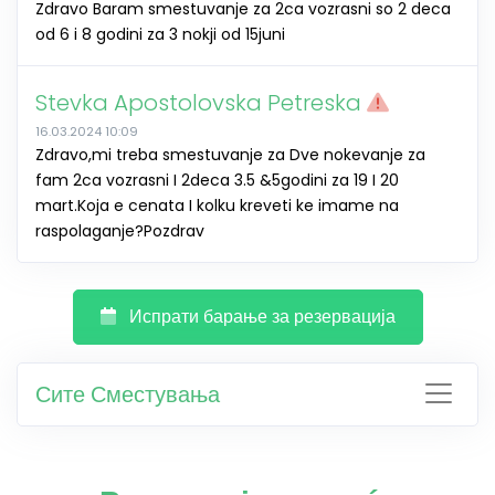
Zdravo Baram smestuvanje za 2ca vozrasni so 2 deca
od 6 i 8 godini za 3 nokji od 15juni
Stevka Apostolovska Petreska
16.03.2024 10:09
Zdravo,mi treba smestuvanje za Dve nokevanje za
fam 2ca vozrasni I 2deca 3.5 &5godini za 19 I 20
mart.Koja e cenata I kolku kreveti ke imame na
raspolaganje?Pozdrav
Испрати барање за резервација
Сите Сместувања