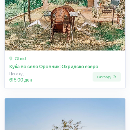
Ohrid
Куќа во село Оровник: Охридско езеро
Цена од
Разгледај
615.00 ден