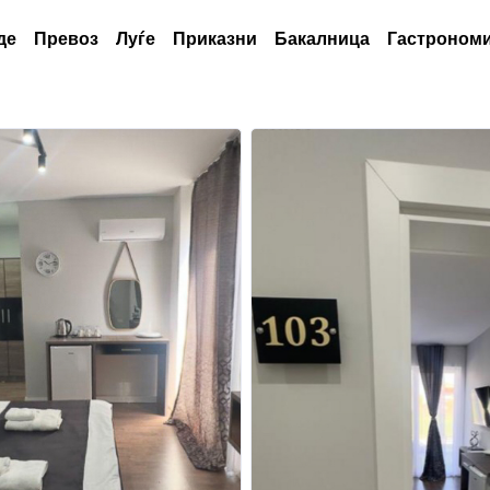
де
Превоз
Луѓе
Приказни
Бакалница
Гастрономи