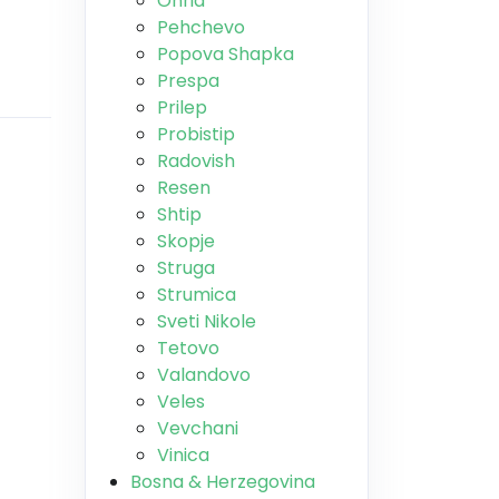
Ohrid
Pehchevo
Popova Shapka
Prespa
Prilep
Probistip
Radovish
Resen
Shtip
Skopje
Struga
Strumica
Sveti Nikole
Tetovo
Valandovo
Veles
Vevchani
Vinica
Bosna & Herzegovina