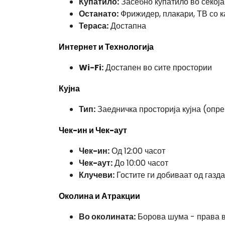
Купатило:
Засебно купатило во секоја
Останато:
Фрижидер, плакари, ТВ со ка
Тераса:
Достапна
Интернет и Технологија
Wi-Fi:
Достапен во сите простории
Кујна
Тип:
Заедничка просторија кујна (опр
Чек-ин и Чек-аут
Чек-ин:
Од 12:00 часот
Чек-аут:
До 10:00 часот
Клучеви:
Гостите ги добиваат од газд
Околина и Атракции
Во околината:
Борова шума - права 