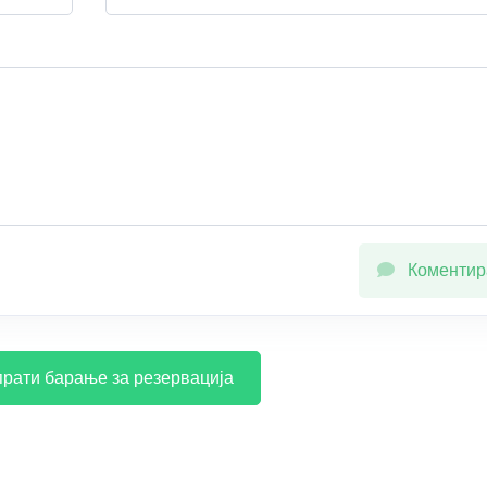
Коментир
рати барање за резервација