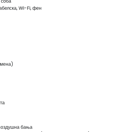
 соба
белска, Wi-Fi, фен
емена)
ата
воздушна бања