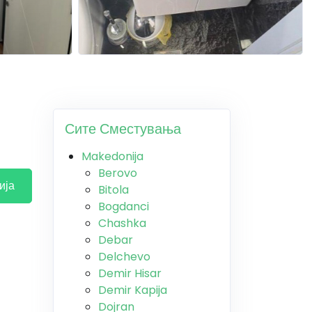
Сите Сместувања
Makedonija
Berovo
ија
Bitola
Bogdanci
Chashka
Debar
Delchevo
Demir Hisar
Demir Kapija
Dojran