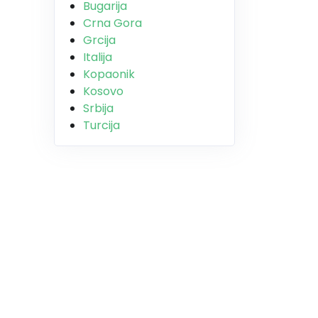
Bugarija
Crna Gora
Grcija
Italija
Kopaonik
Kosovo
Srbija
Turcija