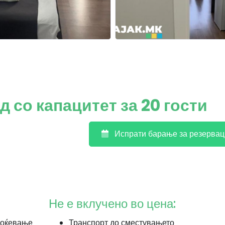
 со капацитет за 20 гости
Испрати барање за резервац
Не е вклучено во цена:
 ноќевање
Транспорт до сместувањето