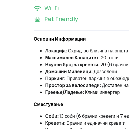
Wi-Fi
Pet Friendly
Основни Информации
Локација:
Охрид, во близина на општа
Максимален Капацитет:
20 гости
Вкупен број на кревети:
20 (6 брачни
Домашни Миленици:
Дозволени
Паркинг:
Приватен паркинг е обезбед
Простор за велосипеди:
Достапен на
Греење/Ладење:
Клими инвертер
Сместување
Соби:
13 соби (6 брачни кревети и 7 е
Кревети:
Брачни и единачни кревети