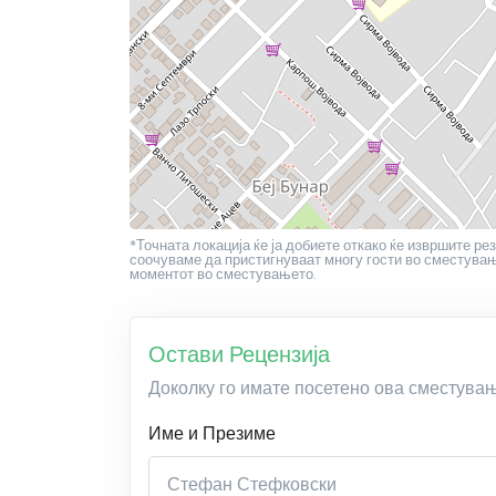
*Точната локација ќе ја добиете откако ќе извршите рез
соочуваме да пристигнуваат многу гости во сместување
моментот во сместувањето.
Остави Рецензија
Доколку го имате посетено ова сместува
Име и Презиме