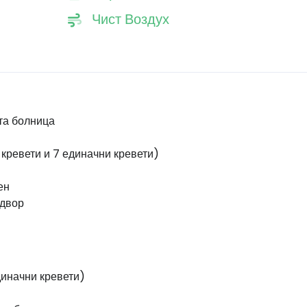
Чист Воздух
та болница
 кревети и 7 единачни кревети)
ен
двор
диначни кревети)