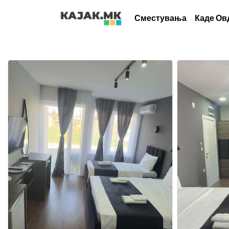
Сместувања
Каде Ов