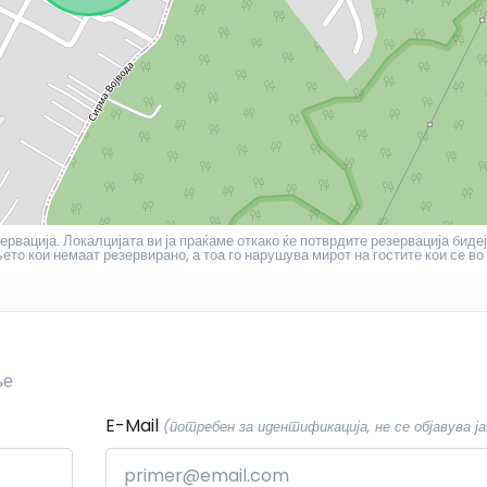
ервација. Локалцијата ви ја праќаме откако ќе потврдите резервација бидеј
то кои немаат резервирано, а тоа го нарушува мирот на гостите кои се во
ње
E-Mail
(потребен за идентификација, не се објавува ја