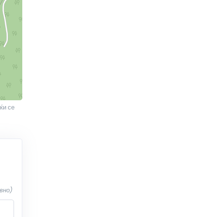
ќи се
вно)