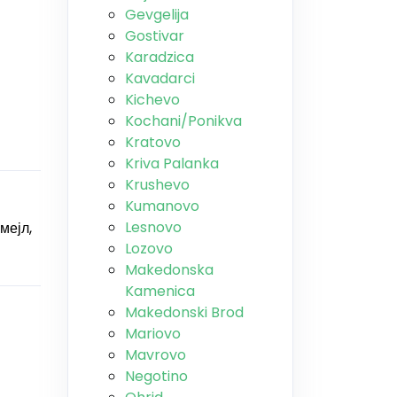
Gevgelija
Gostivar
Karadzica
Kavadarci
Kichevo
Kochani/Ponikva
Kratovo
Kriva Palanka
Krushevo
Kumanovo
Lesnovo
мејл,
Lozovo
Makedonska
Kamenica
Makedonski Brod
Mariovo
Mavrovo
Negotino