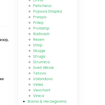
Ohrid
Pehchevo
Popova Shapka
Prespa
Prilep
Probistip
Radovish
Resen
изор,
Shtip
Skopje
Struga
Strumica
Sveti Nikole
Tetovo
ски
Valandovo
Veles
Vevchani
Vinica
Bosna & Herzegovina