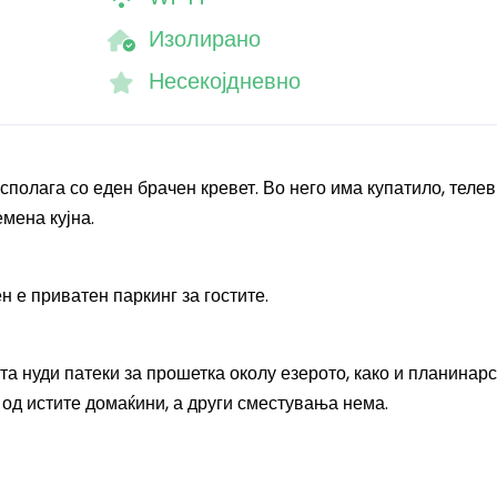
Изолирано
Несекојдневно
сполага со еден брачен кревет. Во него има купатило, телев
мена кујна.
 е приватен паркинг за гостите.
а нуди патеки за прошетка околу езерото, како и планинар
 од истите домаќини, а други сместувања нема.