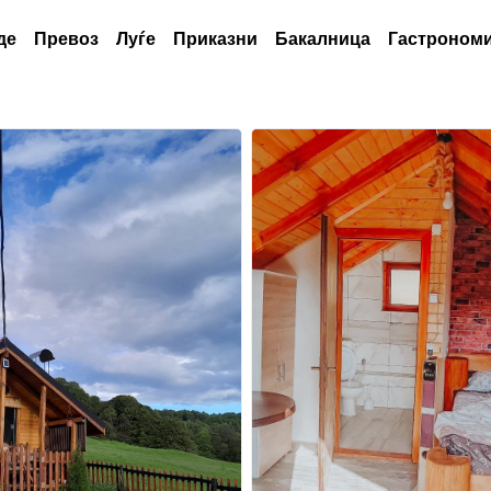
де
Превоз
Луѓе
Приказни
Бакалница
Гастрономи