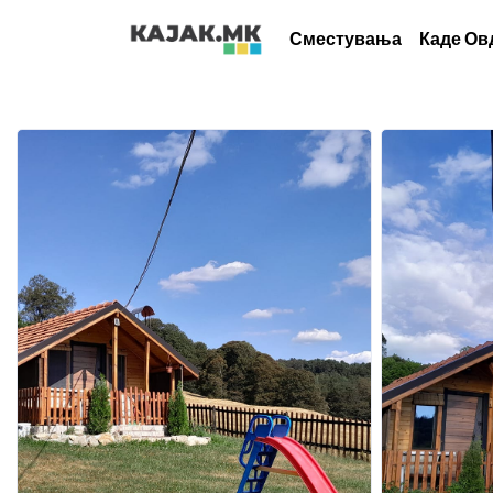
Сместувања
Каде Ов