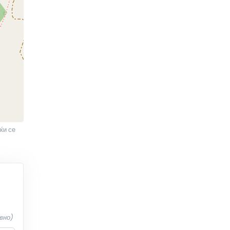
ќи се
вно)