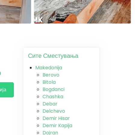
Сите Сместувања
Makedonija
о
Berovo
Bitola
Bogdanci
ија
Chashka
Debar
Delchevo
Demir Hisar
Demir Kapija
Dojran