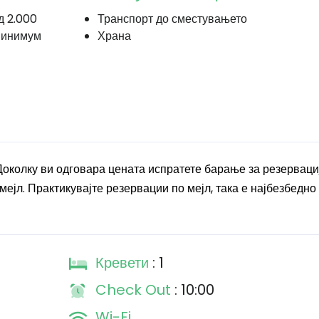
д 2.000
Транспорт до сместувањето
минимум
Храна
 Доколку ви одговара цената испратете барање за резерваци
ејл. Практикувајте резервации по мејл, така е најбезбедно 
Кревети
: 1
Check Out
: 10:00
Wi-Fi