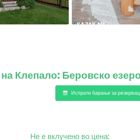
на Клепало: Беровско езер
Испрати барање за резервац
Не е вклучено во цена: