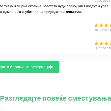
09.02.2026 
во тивка и мирна околина. Местото нуди спокој, чист воздух и убав
за одмор и за љубители на природата и тишината.
26.10.2025 
12.10.2025 1
рати барање за резервација
Разгледајте повеќе сместувањ