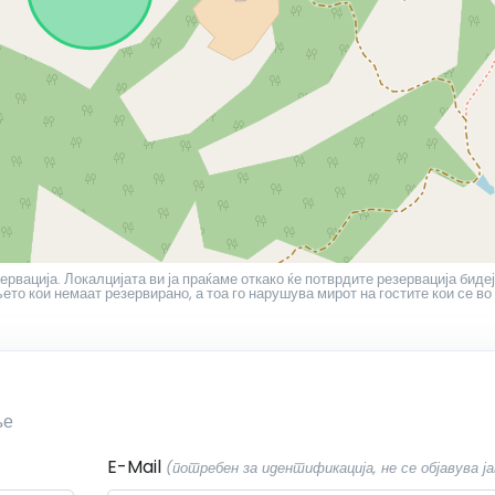
ервација. Локалцијата ви ја праќаме откако ќе потврдите резервација бидеј
то кои немаат резервирано, а тоа го нарушува мирот на гостите кои се во
ње
E-Mail
(потребен за идентификација, не се објавува ја