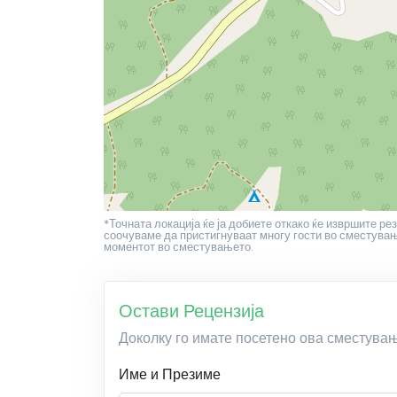
*Точната локација ќе ја добиете откако ќе извршите рез
соочуваме да пристигнуваат многу гости во сместување
моментот во сместувањето.
Остави Рецензија
Доколку го имате посетено ова сместува
Име и Презиме