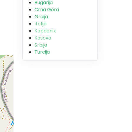
Bugarija
Crna Gora
Grcija
Italija
Kopaonik
Kosovo
Srbija
Turcija