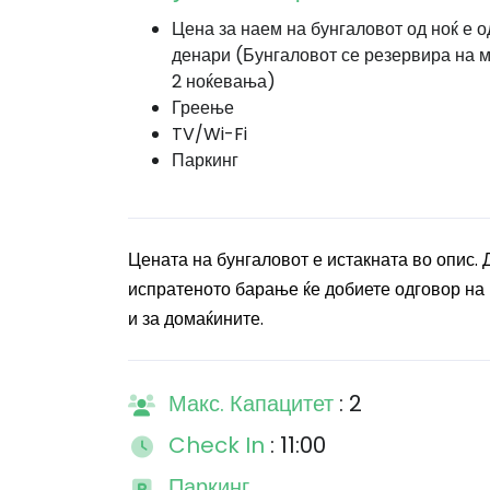
Цена за наем на бунгаловот од ноќ е о
денари (Бунгаловот се резервира на 
2 ноќевања)
Греење
TV/Wi-Fi
Паркинг
Цената на бунгаловот е истакната во опис.
испратеното барање ќе добиете одговор на м
и за домаќините.
Макс. Капацитет
: 2
Check In
: 11:00
Паркинг