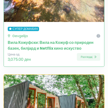
СУПЕР ДОМАЌИН
Gevgelija
Вила Кожуфски: Вила на Кожуф со природен
базен, билјард и Netflix кино искуство
Цена од
Разгледај
3,075.00 ден