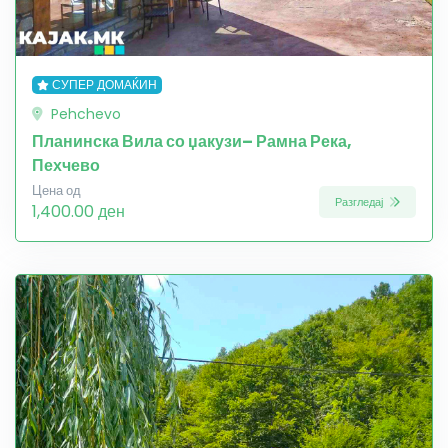
СУПЕР ДОМАЌИН
Pehchevo
Планинска Вила со џакузи– Рамна Река,
Пехчево
Цена од
Разгледај
1,400.00 ден