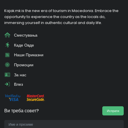
Kajak.mk is the new era of tourism in Macedonia. Embrace the
opportunity to experience the country as the locals do,
immersing yourself in authentic cultural and daily life.
Сместувања
Каде Овде
Наши Приказни
Промоции
За нас
Влез
Ви треба совет?
Испрати