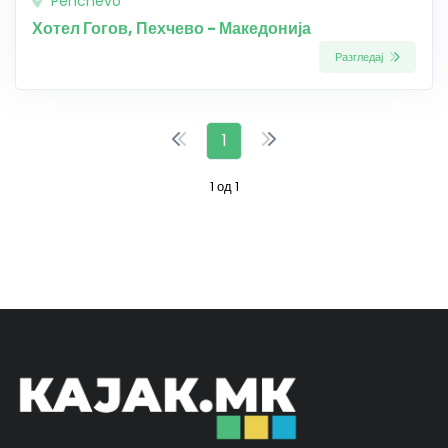
Pehchevo
Хотел Гогов, Пехчево - Македонија
Разгледај
1
1 од 1