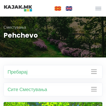
Сместувања
Pehchevo
Пребарај
Сите Сместувања