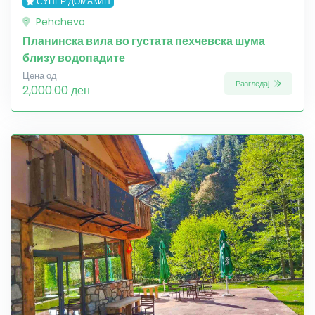
СУПЕР ДОМАЌИН
Pehchevo
Планинска вила во густата пехчевска шума
близу водопадите
Цена од
Разгледај
2,000.00 ден