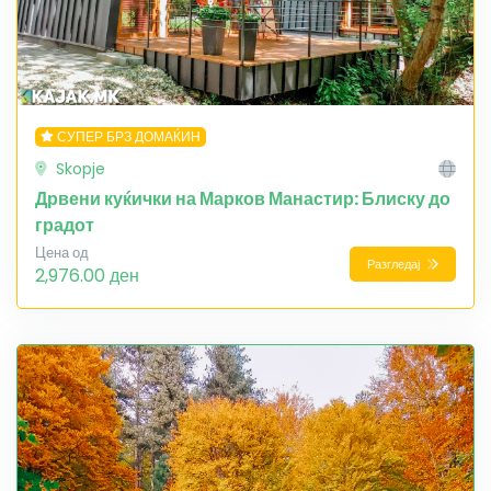
СУПЕР БРЗ ДОМАЌИН
Skopje
Дрвени куќички на Марков Манастир: Блиску до
градот
Цена од
Разгледај
2,976.00 ден