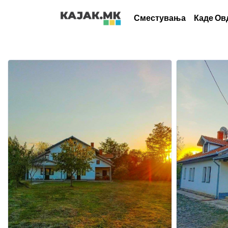
Сместувања
Каде Ов