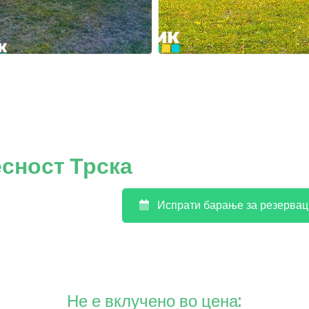
есност Трска
Испрати барање за резервац
Не е вклучено во цена: