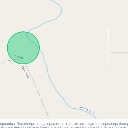
ервација. Локалцијата ви ја праќаме откако ќе потврдите резервација бидеј
то кои немаат резервирано, а тоа го нарушува мирот на гостите кои се во