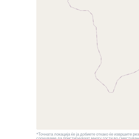
*Точната локација ќе ја добиете откако ќе извршите рез
соочуваме да пристигнуваат многу гости во сместување