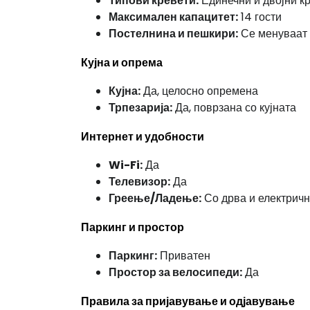
Типови кревети:
Единечни и двојни к
Максимален капацитет:
14 гости
Постелнина и пешкири:
Се менуваат 
Кујна и опрема
Кујна:
Да, целосно опремена
Трпезарија:
Да, поврзана со кујната
Интернет и удобности
Wi-Fi:
Да
Телевизор:
Да
Греење/Ладење:
Со дрва и електричн
Паркинг и простор
Паркинг:
Приватен
Простор за велосипеди:
Да
Правила за пријавување и одјавување