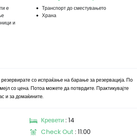
ти е
Транспорт до сместувањето
ње
Храна
зници и
 резервирате со испраќање на барање за резервација. По
мејл со цена. Потоа можете да потврдите. Практикувајте
ас и за домаќините.
Кревети
: 14
Check Out
: 11:00