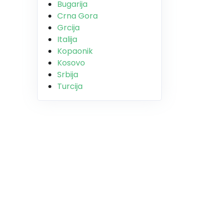
Bugarija
Crna Gora
Grcija
Italija
Kopaonik
Kosovo
Srbija
Turcija