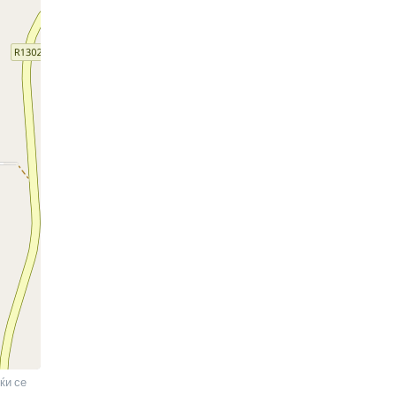
ќи се