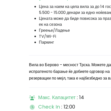
Цена за наем на цела вила за до 14 гос
5.500 - 15.000 денари за едно ноќева
Цената може да биде повисока за пра
ек на сезона
Греење/Ладење
TV/Wi-Fi
Паркинг
Вила во Берово – месност Трска. Можете да
испратеното барање ќе добиете одговор на 
резервации по мејл, така е најбезбедно за в
Макс. Капацитет
: 14
Check In
: 12:00