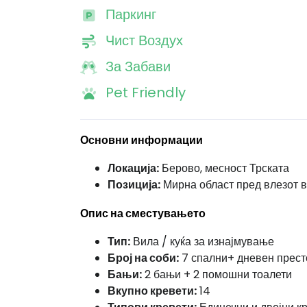
Паркинг
Чист Воздух
За Забави
Pet Friendly
Основни информации
Локација:
Берово, месност Трската
Позиција:
Мирна област пред влезот в
Опис на сместувањето
Тип:
Вила / куќа за изнајмување
Број на соби:
7 спални+ дневен престој
Бањи:
2 бањи + 2 помошни тоалети
Вкупно кревети:
14