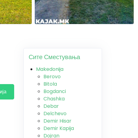
Сите Сместувања
Makedonija
Berovo
Bitola
Bogdanci
ија
Chashka
Debar
Delchevo
Demir Hisar
Demir Kapija
Dojran