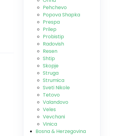
Ohrid
Pehchevo
Popova Shapka
Prespa
Prilep
Probistip
Radovish
Resen
Shtip
Skopje
Struga
Strumica
Sveti Nikole
Tetovo
Valandovo
Veles
Vevchani
Vinica
Bosna & Herzegovina