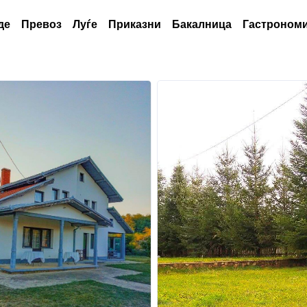
де
Превоз
Луѓе
Приказни
Бакалница
Гастрономи