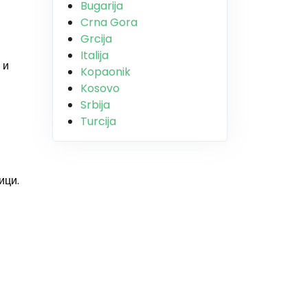
Bugarija
Crna Gora
Grcija
Italija
 и
Kopaonik
Kosovo
Srbija
Turcija
ици.