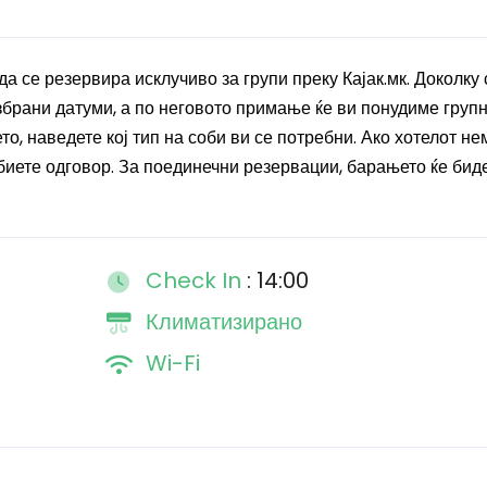
а се резервира исклучиво за групи преку Кајак.мк. Доколку 
збрани датуми, а по неговото примање ќе ви понудиме груп
, наведете кој тип на соби ви се потребни. Ако хотелот не
биете одговор. За поединечни резервации, барањето ќе бид
Check In
: 14:00
Климатизирано
Wi-Fi