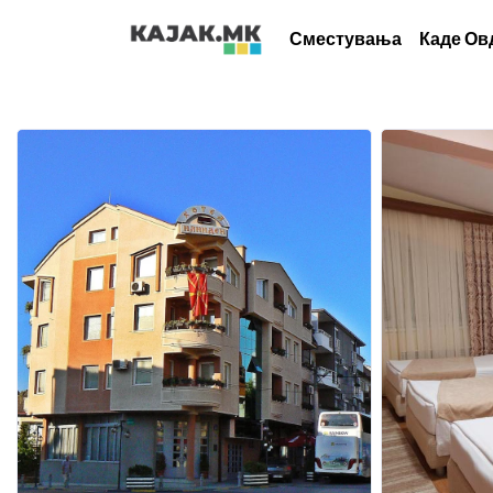
Сместувања
Каде Ов