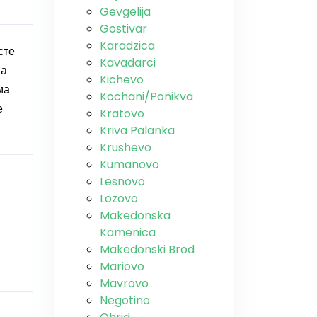
Gevgelija
Gostivar
Karadzica
сте
Kavadarci
на
Kichevo
ма
Kochani/Ponikva
е
Kratovo
Kriva Palanka
Krushevo
Kumanovo
Lesnovo
Lozovo
Makedonska
Kamenica
Makedonski Brod
Mariovo
Mavrovo
Negotino