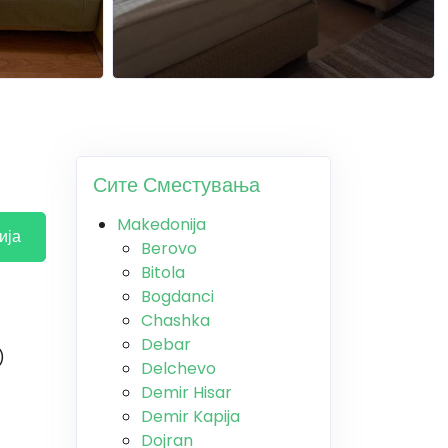
Сите Сместувања
Makedonija
ија
Berovo
Bitola
Bogdanci
Chashka
Debar
)
Delchevo
Demir Hisar
Demir Kapija
Dojran