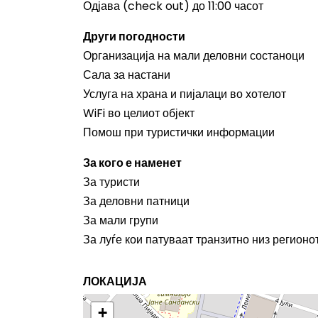
Одјава (check out) до 11:00 часот
Други погодности
Организација на мали деловни состаноци
Сала за настани
Услуга на храна и пијалаци во хотелот
WiFi во целиот објект
Помош при туристички информации
За кого е наменет
За туристи
За деловни патници
За мали групи
За луѓе кои патуваат транзитно низ регион
ЛОКАЦИЈА
+