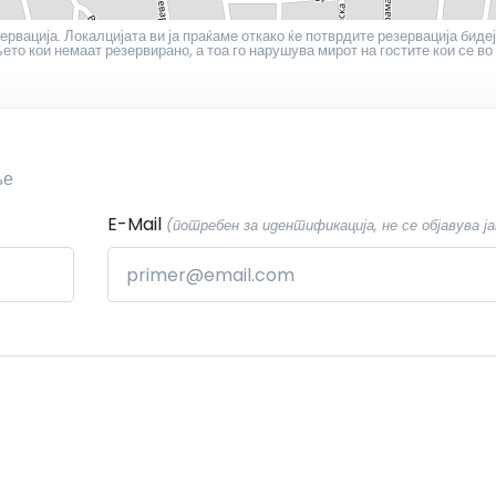
ервација. Локалцијата ви ја праќаме откако ќе потврдите резервација бидеј
то кои немаат резервирано, а тоа го нарушува мирот на гостите кои се во
ње
E-Mail
(потребен за идентификација, не се објавува ја