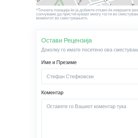
*Точната локација ќе ја добиете откако ќе извршите рез
соочуваме да пристигнуваат многу гости во сместување
моментот во сместувањето.
Остави Рецензија
Доколку го имате посетено ова сместува
Име и Презиме
Коментар