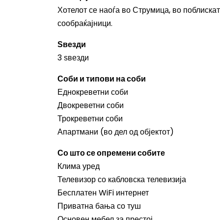
Хотелот се наоѓа во Струмица, во поблискат
сообраќајници.
Ѕвезди
3 ѕвезди
Соби и типови на соби
Еднокреветни соби
Двокреветни соби
Трокреветни соби
Апартмани (во дел од објектот)
Со што се опремени собите
Клима уред
Телевизор со кабловска телевизија
Бесплатен WiFi интернет
Приватна бања со туш
Основен мебел за престој