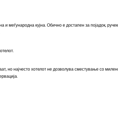
а и меѓународна кујна. Обично е достапен за појадок, ручек
.
отелот.
т, но најчесто хотелот не дозволува сместување со милен
ервација.