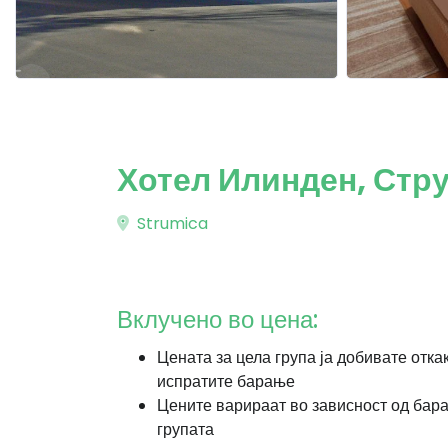
Хотел Илинден, Стр
Strumica
Вклучено во цена:
Цената за цела група ја добивате отка
испратите барање
Цените варираат во зависност од бар
групата