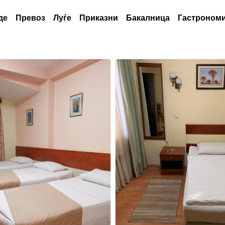
де
Превоз
Луѓе
Приказни
Бакалница
Гастрономи