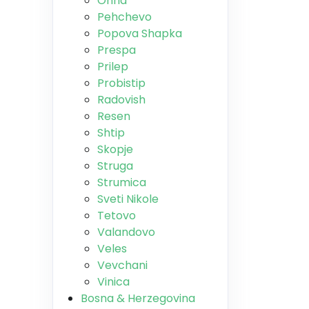
Ohrid
Pehchevo
Popova Shapka
Prespa
Prilep
Probistip
Radovish
Resen
Shtip
Skopje
Struga
Strumica
Sveti Nikole
Tetovo
Valandovo
Veles
Vevchani
Vinica
Bosna & Herzegovina