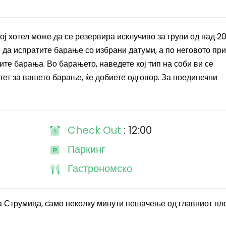
ој хотел може да се резервира исклучиво за групи од над 2
ме да испратите барање со избрани датуми, а по неговото п
те барања. Во барањето, наведете кој тип на соби ви се
тет за вашето барање, ќе добиете одговор. За поединечни
Check Out
: 12:00
Паркинг
Гастрономско
на Струмица, само неколку минути пешачење од главниот п