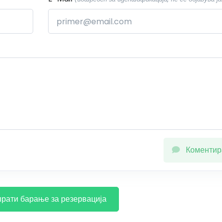
Коментир
рати барање за резервација