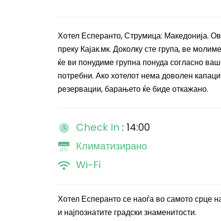
Хотел Есперанто, Струмица: Македонија. Ов
преку Кајак.мк. Доколку сте група, ве моли
ќе ви понудиме групна понуда согласно ваши
потребни. Ако хотелот нема доволен капаци
резервации, барањето ќе биде откажано.
Check In
: 14:00
Климатизирано
Wi-Fi
Хотел Есперанто се наоѓа во самото срце 
и најпознатите градски знаменитости.