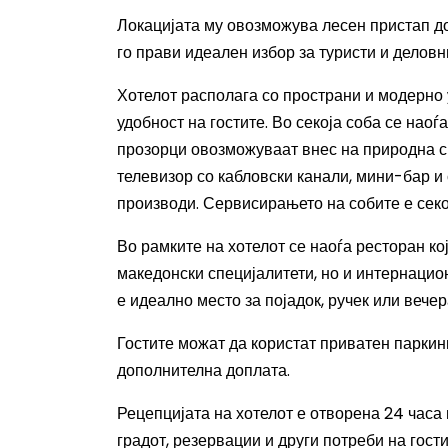
Локацијата му овозможува лесен пристап до
го прави идеален избор за туристи и деловн
Хотелот располага со пространи и модерно 
удобност на гостите. Во секоја соба се наоѓ
прозорци овозможуваат внес на природна св
телевизор со кабловски канали, мини-бар и
производи. Сервисирањето на собите е секо
Во рамките на хотелот се наоѓа ресторан ко
македонски специјалитети, но и интернацио
е идеално место за појадок, ручек или вече
Гостите можат да користат приватен паркинг
дополнителна доплата.
Рецепцијата на хотелот е отворена 24 часа
градот, резервации и други потреби на гости