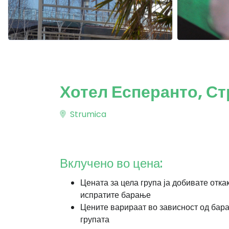
Хотел Есперанто, С
Strumica
Вклучено во цена:
Цената за цела група ја добивате отка
испратите барање
Цените варираат во зависност од бар
групата