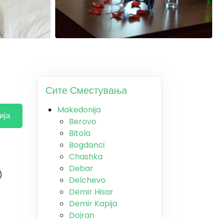
Сите Сместувања
Makedonija
ија
Berovo
Bitola
Bogdanci
Chashka
Debar
)
Delchevo
Demir Hisar
Demir Kapija
Dojran