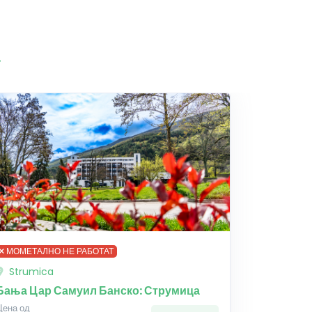
а
МОМЕТАЛНО НЕ РАБОТАТ
Strumica
Бања Цар Самуил Банско: Струмица
Цена од