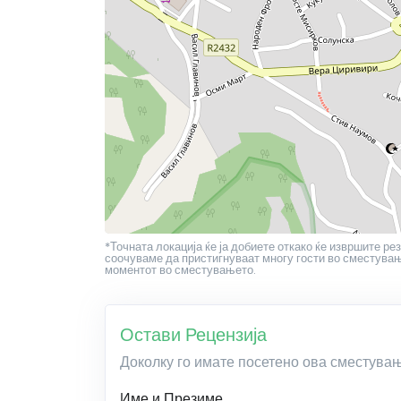
*Точната локација ќе ја добиете откако ќе извршите рез
соочуваме да пристигнуваат многу гости во сместување
моментот во сместувањето.
Остави Рецензија
Доколку го имате посетено ова сместува
Име и Презиме