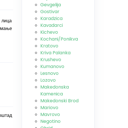
Gevgelija
Gostivar
Karadzica
0 лица
Kavadarci
римање
Kichevo
Kochani/Ponikva
Kratovo
Kriva Palanka
Krushevo
Kumanovo
Lesnovo
Lozovo
Makedonska
Kamenica
Makedonski Brod
Mariovo
Mavrovo
лоштад
Negotino