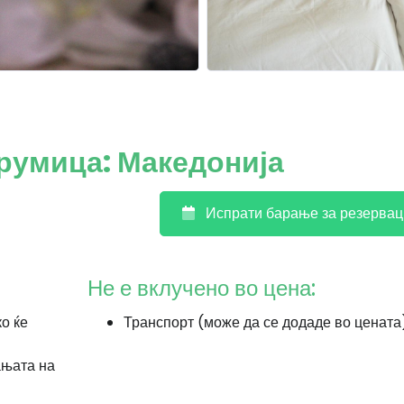
трумица: Македонија
Испрати барање за резервац
Не е вклучено во цена:
ко ќе
Транспорт (може да се додаде во цената
ањата на