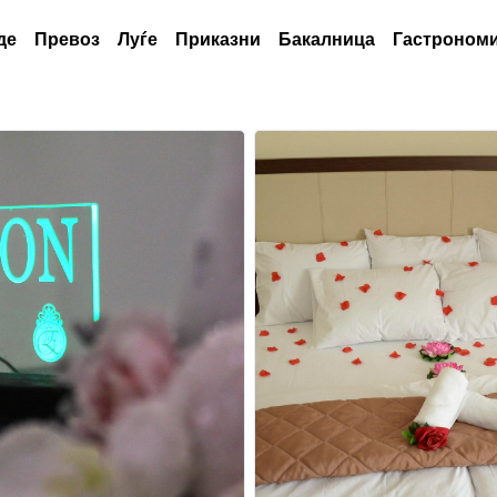
де
Превоз
Луѓе
Приказни
Бакалница
Гастрономи