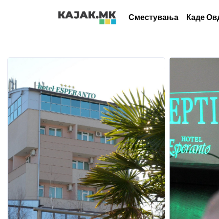
Сместувања
Каде Ов