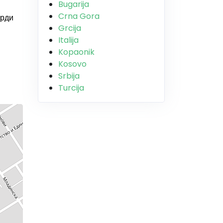
Bugarija
Crna Gora
арди
Grcija
Italija
Kopaonik
Kosovo
Srbija
Turcija