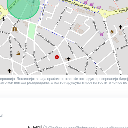
ервација. Локалцијата ви ја праќаме откако ќе потврдите резервација бидеј
то кои немаат резервирано, а тоа го нарушува мирот на гостите кои се во
ње
E-Mail
(потребен за идентификација, не се објавува ја