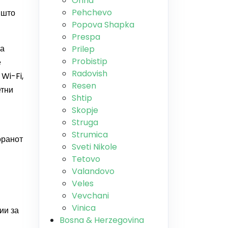
Ohrid
Pehchevo
 што
Popova Shapka
Prespa
на
Prilep
Probistip
е
Radovish
Wi-Fi,
Resen
етни
Shtip
Skopje
Struga
Strumica
оранот
Sveti Nikole
Tetovo
Valandovo
Veles
Vevchani
Vinica
ии за
Bosna & Herzegovina