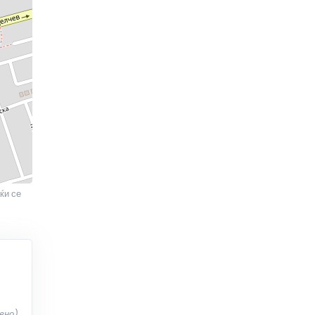
ќи се
вно)