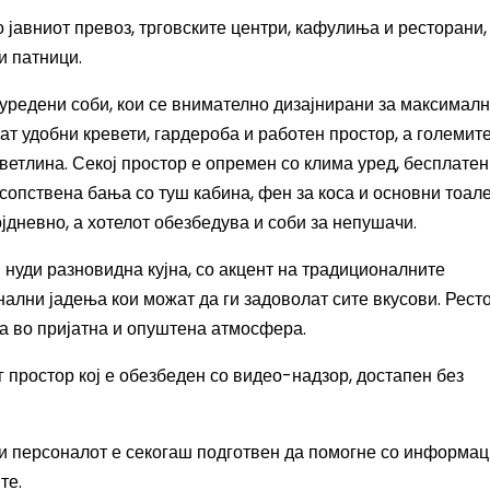
 јавниот превоз, трговските центри, кафулиња и ресторани,
и патници.
уредени соби, кои се внимателно дизајнирани за максимал
аат удобни кревети, гардероба и работен простор, а големит
етлина. Секој простор е опремен со клима уред, бесплатен 
 сопствена бања со туш кабина, фен за коса и основни тоал
јдневно, а хотелот обезбедува и соби за непушачи.
ј нуди разновидна кујна, со акцент на традиционалните
нални јадења кои можат да ги задоволат сите вкусови. Рест
ра во пријатна и опуштена атмосфера.
 простор кој е обезбеден со видео-надзор, достапен без
 и персоналот е секогаш подготвен да помогне со информац
те.