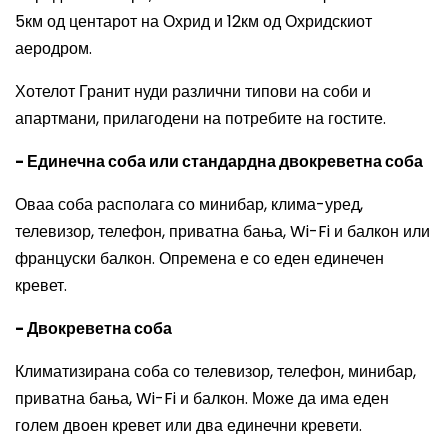
5км од центарот на Охрид и 12км од Охридскиот
аеродром.
Хотелот Гранит нуди различни типови на соби и
апартмани, прилагодени на потребите на гостите.
- Единечна соба или стандардна двокреветна соба
Оваа соба располага со минибар, клима-уред,
телевизор, телефон, приватна бања, Wi-Fi и балкон или
француски балкон. Опремена е со еден единечен
кревет.
- Двокреветна соба
Климатизирана соба со телевизор, телефон, минибар,
приватна бања, Wi-Fi и балкон. Може да има еден
голем двоен кревет или два единечни кревети.