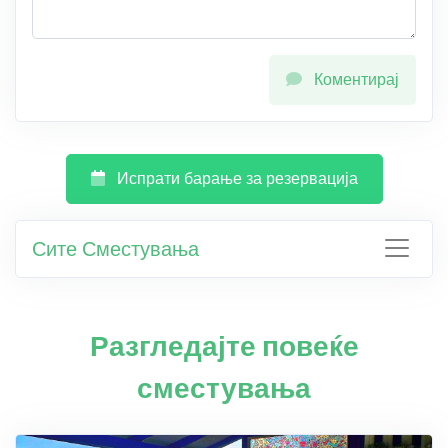
Коментирај
Испрати барање за резервација
Сите Сместувања
Разгледајте повеќе
сместувања