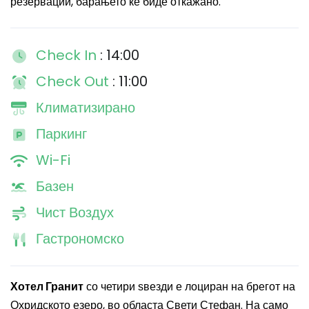
резервации, барањето ќе биде откажано.
Check In
: 14:00
Check Out
: 11:00
Климатизирано
Паркинг
Wi-Fi
Базен
Чист Воздух
Гастрономско
Хотел Гранит
со четири ѕвезди е лоциран на брегот на
Охридското езеро, во областа Свети Стефан. На само