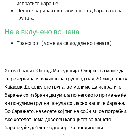
испратите барање
Цените варираат во зависност од барањата на
групата
Не е вклучено во цена:
Транспорт (може да се додаде во цената)
Хотел Гранит: Охрид, Македонија. Овој хотел може да
се резервира исклучиво за групи од над 20 лица преку
Кајак.мк. Доколку сте група, ве молиме да испратите
барање со избрани датуми, а по неговото примање ќе
ви понудиме групна понуда согласно вашите барања.
Во барањето, наведете кој тип на соби ви се потребни.
Ако хотелот нема доволен капацитет за вашето
барање, ќе добиете одговор. За поединечни