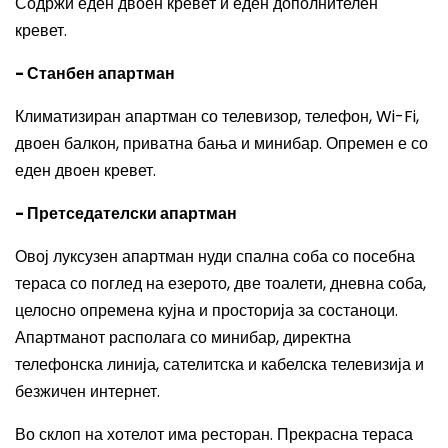
Содржи еден двоен кревет и еден дополнителен
кревет.
- Станбен апартман
Климатизиран апартман со телевизор, телефон, Wi-Fi,
двоен балкон, приватна бања и минибар. Опремен е со
еден двоен кревет.
- Претседателски апартман
Овој луксузен апартман нуди спална соба со посебна
тераса со поглед на езерото, две тоалети, дневна соба,
целосно опремена кујна и просторија за состаноци.
Апартманот располага со минибар, директна
телефонска линија, сателитска и кабелска телевизија и
безжичен интернет.
Во склоп на хотелот има ресторан. Прекрасна тераса