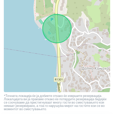
*Точната локација ќе ја добиете откако ќе извршите резервација.
Локалцијата ви ја праќаме откако ќе потврдите резервација бидејќи
се соочуваме да пристигнуваат многу гости во сместувањето кои
немаат резервирано, а тоа го нарушува мирот на гостите кои се во
моментот во сместувањето.