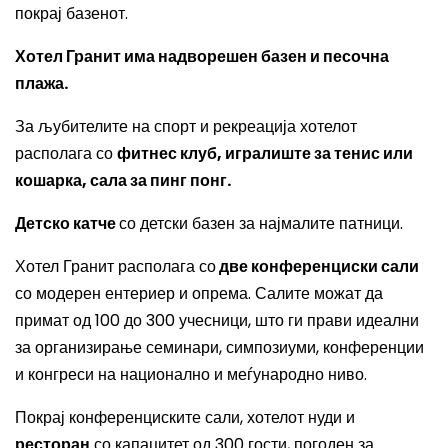
покрај базенот.
Хотел Гранит има надворешен базен и песочна
плажа.
За љубителите на спорт и рекреација хотелот
располага со
фитнес клуб, игралиште за тенис или
кошарка, сала за пинг понг.
Детско катче
со детски базен за најмалите патници.
Хотел Гранит располага со
две конференциски сали
со модерен ентериер и опрема. Салите можат да
примат од 100 до 300 учесници, што ги прави идеални
за организирање семинари, симпозиуми, конференции
и конгреси на национално и меѓународно ниво.
Покрај конференциските сали, хотелот нуди и
ресторан
со капацитет од 300 гости, погоден за