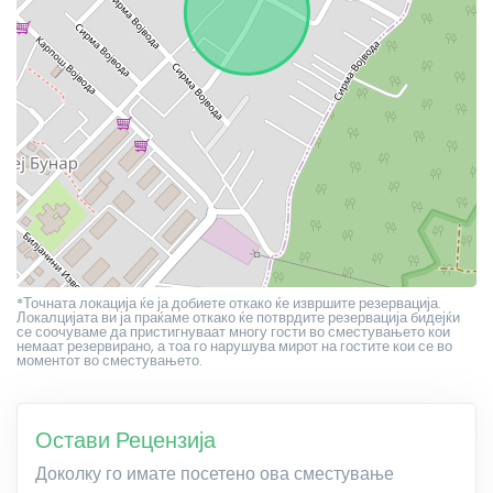
*Точната локација ќе ја добиете откако ќе извршите резервација.
Локалцијата ви ја праќаме откако ќе потврдите резервација бидејќи
се соочуваме да пристигнуваат многу гости во сместувањето кои
немаат резервирано, а тоа го нарушува мирот на гостите кои се во
моментот во сместувањето.
Остави Рецензија
Доколку го имате посетено ова сместување