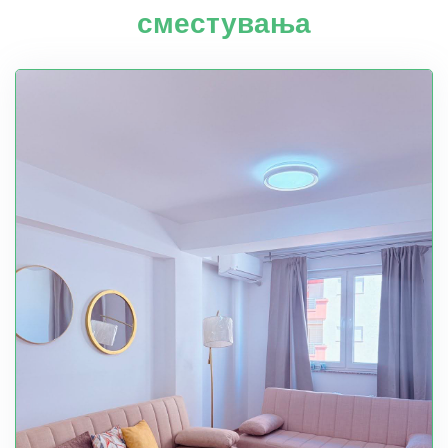
сместувања