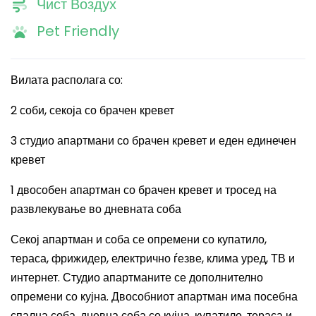
Чист Воздух
Pet Friendly
Вилата располага со:
2 соби, секоја со брачен кревет
3 студио апартмани со брачен кревет и еден единечен
кревет
1 двособен апартман со брачен кревет и тросед на
развлекување во дневната соба
Секој апартман и соба се опремени со купатило,
тераса, фрижидер, електрично ѓезве, клима уред, ТВ и
интернет. Студио апартманите се дополнително
опремени со кујна. Двособниот апартман има посебна
спална соба, дневна соба со кујна, купатило, тераса и