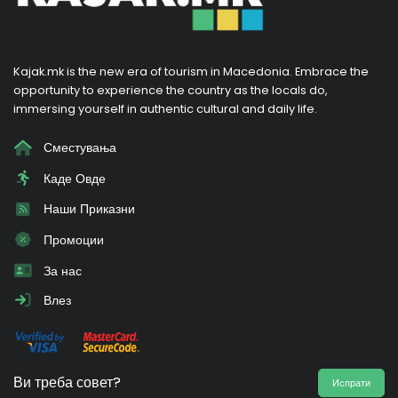
Kajak.mk is the new era of tourism in Macedonia. Embrace the
opportunity to experience the country as the locals do,
immersing yourself in authentic cultural and daily life.
Сместувања
Каде Овде
Наши Приказни
Промоции
За нас
Влез
Ви треба совет?
Испрати