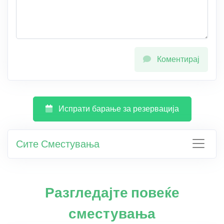
Коментирај
Испрати барање за резервација
Сите Сместувања
Разгледајте повеќе
сместувања