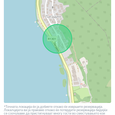
*Точната локација ќе ја добиете откако ќе извршите резервација.
Локалцијата ви ја праќаме откако ќе потврдите резервација бидејќи
се соочуваме да пристигнуваат многу гости во сместувањето кои