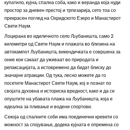
купатило, кујна, спална соба, како и веранда која нуди
простор за дневен престој и трпезарија, сето тоа со
прекрасен поглед на Охридското Езеро и Манастирот
Свети Наум.
Лоцирана во идиличното село Љубаништа, само 2
километри од Свети Наум и плажата во близина на
автокампот Љубаништа, викендичката е совршена за
оние кои сакаат да уживаат во природата и
релаксацијата, а истовремено да бидат блиску до
значајни атракции. Од тука, лесно можете да го
посетите Манастирот Свети Наум, кој е познат по
својата духовна и историска вредност, како и да се
опуштите на убавата плажа на Љубаништа, која е
идеална за пливање и водени спортови.
Секоја од спалните соби има поединечни кревети со
можност за спојување, додека кујната е опремена со