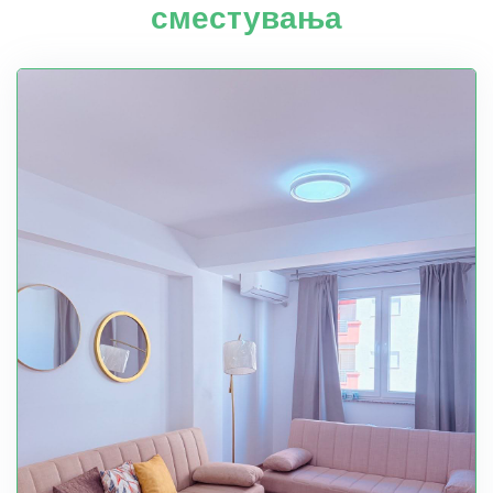
сместувања