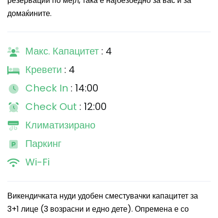
резервации по мејл, така е најбезбедно за вас и за
домаќините.
Макс. Капацитет
: 4
Кревети
: 4
Check In
: 14:00
Check Out
: 12:00
Климатизирано
Паркинг
Wi-Fi
Викендичката нуди удобен сместувачки капацитет за
3+1 лице (3 возрасни и едно дете). Опремена е со