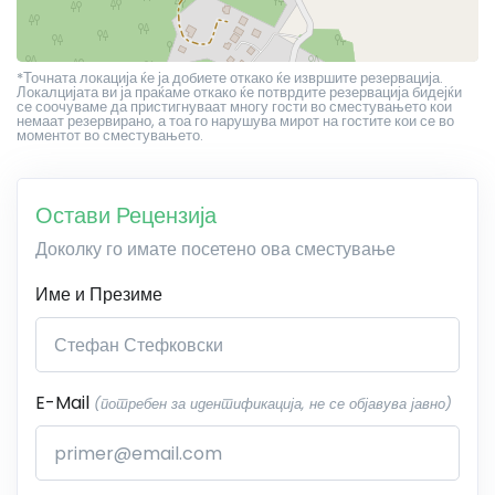
*Точната локација ќе ја добиете откако ќе извршите резервација.
Локалцијата ви ја праќаме откако ќе потврдите резервација бидејќи
се соочуваме да пристигнуваат многу гости во сместувањето кои
немаат резервирано, а тоа го нарушува мирот на гостите кои се во
моментот во сместувањето.
Остави Рецензија
Доколку го имате посетено ова сместување
Име и Презиме
E-Mail
(потребен за идентификација, не се објавува јавно)