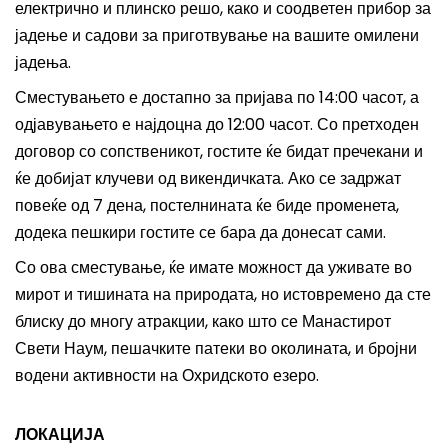
електрично и плинско решо, како и соодветен прибор за
јадење и садови за приготвување на вашите омилени
јадења.
Сместувањето е достапно за пријава по 14:00 часот, а
одјавувањето е најдоцна до 12:00 часот. Со претходен
договор со сопственикот, гостите ќе бидат пречекани и
ќе добијат клучеви од викендичката. Ако се задржат
повеќе од 7 дена, постелнината ќе биде променета,
додека пешкири гостите се бара да донесат сами.
Со ова сместување, ќе имате можност да уживате во
мирот и тишината на природата, но истовремено да сте
блиску до многу атракции, како што се Манастирот
Свети Наум, пешачките патеки во околината, и бројни
водени активности на Охридското езеро.
ЛОКАЦИЈА