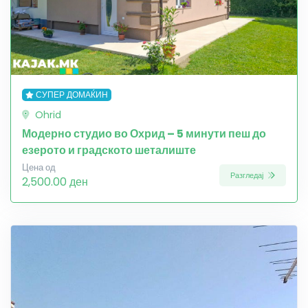
СУПЕР ДОМАЌИН
Ohrid
Модерно студио во Охрид – 5 минути пеш до
езерото и градското шеталиште
Цена од
Разгледај
2,500.00 ден