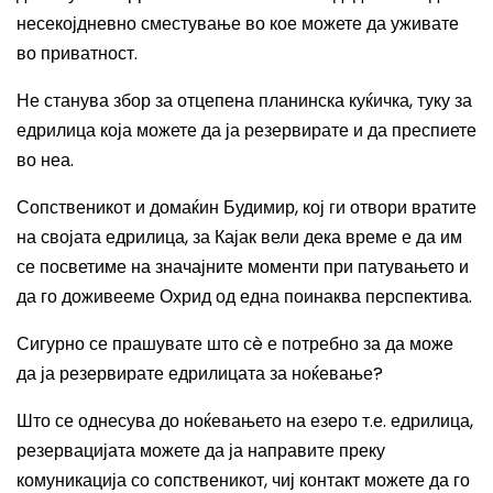
несекојдневно сместување во кое можете да уживате
во приватност.
Не станува збор за отцепена планинска куќичка, туку за
едрилица која можете да ја резервирате и да преспиете
во неа.
Сопственикот и домаќин Будимир, кој ги отвори вратите
на својата едрилица, за Кајак вели дека време е да им
се посветиме на значајните моменти при патувањето и
да го доживееме Охрид од една поинаква перспектива.
Сигурно се прашувате што сè е потребно за да може
да ја резервирате едрилицата за ноќевање?
Што се однесува до ноќевањето на езеро т.е. едрилица,
резервацијата можете да ја направите преку
комуникација со сопственикот, чиј контакт можете да го