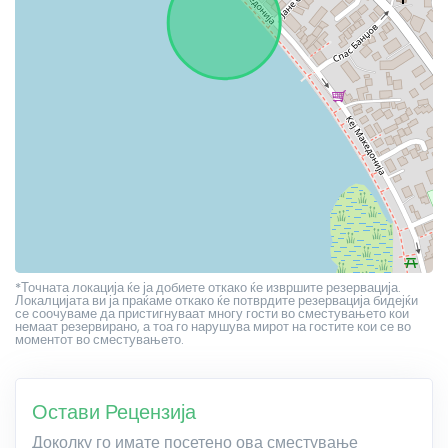
*Точната локација ќе ја добиете откако ќе извршите резервација.
Локалцијата ви ја праќаме откако ќе потврдите резервација бидејќи
се соочуваме да пристигнуваат многу гости во сместувањето кои
немаат резервирано, а тоа го нарушува мирот на гостите кои се во
моментот во сместувањето.
Остави Рецензија
Доколку го имате посетено ова сместување