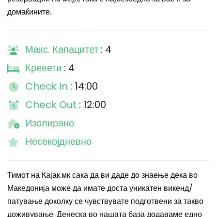
домаќините.
Макс. Капацитет
: 4
Кревети
: 4
Check In
: 14:00
Check Out
: 12:00
Изолирано
Несекојдневно
Тимот на Кајак.мк сака да ви даде до знаење дека во
Македонија може да имате доста уникатен викенд/
патување доколку се чувствувате подготвени за такво
доживување. Денеска во нашата база додаваме едно