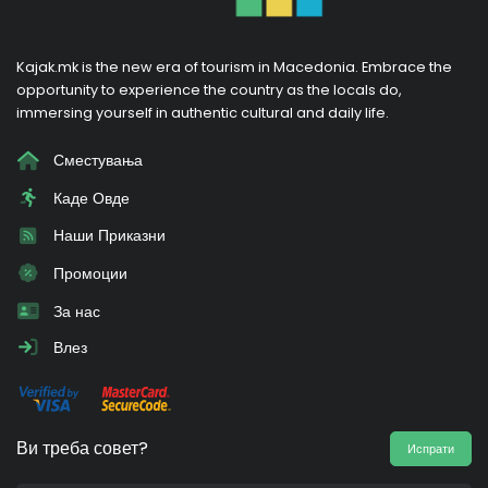
Kajak.mk is the new era of tourism in Macedonia. Embrace the
opportunity to experience the country as the locals do,
immersing yourself in authentic cultural and daily life.
Сместувања
Каде Овде
Наши Приказни
Промоции
За нас
Влез
Ви треба совет?
Испрати