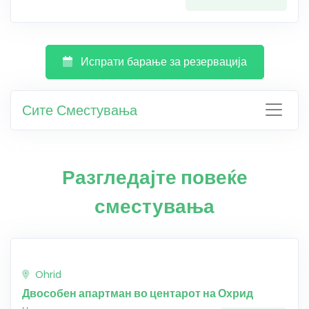
Испрати барање за резервација
Сите Сместувања
Разгледајте повеќе
сместувања
Ohrid
Двособен апартман во центарот на Охрид