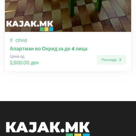
Ohrid
Апартман во Охрид за до 4 лица
Цена од
Разгледај
2,500.00 ден