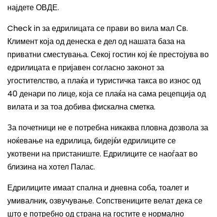
најдете ОВДЕ.
Check in
за едрилицата се прави во вила мал Св.
Климент која од денеска е дел од нашата база на
приватни сместувања. Секој гостин кој ќе престојува во
едрилицата е пријавен согласно законот за
угостителство, а плаќа и туристичка такса во износ од
40 денари по лице, која се плаќа на сама рецепција од
вилата и за тоа добива фискална сметка.
За почетници не е потребна никаква пловна дозвола за
ноќевање на едрилица, бидејќи едрилиците се
укотвени на пристаниште. Едрилиците се наоѓаат во
близина на хотел Палас.
Едрилиците имаат спална и дневна соба, тоалет и
умивалник, озвучување. Сопствениците велат дека се
што е потребно од страна на гостите е нормално