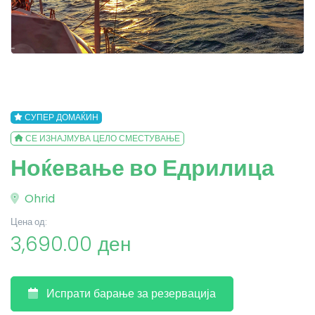
СУПЕР ДОМАЌИН
СЕ ИЗНАЈМУВА ЦЕЛО СМЕСТУВАЊЕ
Ноќевање во Едрилица
Ohrid
Цена од:
3,690.00 ден
Испрати барање за резервација