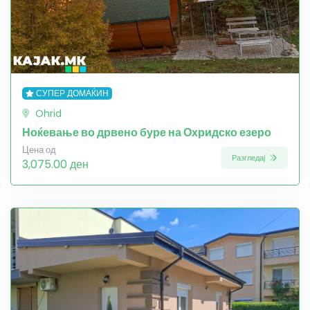
СУПЕР ДОМАЌИН
Ohrid
Ноќевање во дрвено буре на Охридско езеро
Цена од
Разгледај
3,075.00 ден