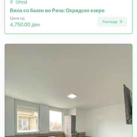
Ohrid
Вила со базен во Рача: Охридско езеро
Цена од
Разгледај
4,750.00 ден