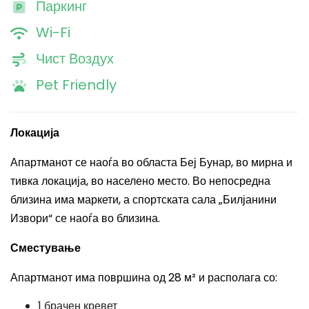
Паркинг
Wi-Fi
Чист Воздух
Pet Friendly
Локација
Апартманот се наоѓа во областа Беј Бунар, во мирна и
тивка локација, во населено место. Во непосредна
близина има маркети, а спортската сала „Билјанини
Извори“ се наоѓа во близина.
Сместување
Апартманот има површина од 28 м² и располага со:
1 брачен кревет