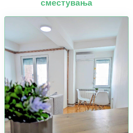
сместувања