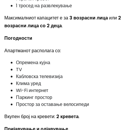
1 тросед на развлекување
Максималниот капацитет е за
3 возрасни лица
или
2
возрасни лица со 2 деца
.
Погодности
Апартманот располага со:
Опремена кујна
TV
Кабловска телевизија
Клима уред
Wi-Fi интернет
Паркинг простор
Простор за оставање велосипеди
Вкупен број на кревети:
2 кревета
.
Пријавување и одјавување