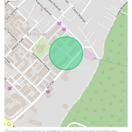
*Точната локација ќе ја добиете откако ќе извршите резервација.